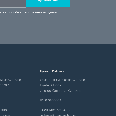
сь на
обробка персональних даних
.
Центр Ostrava
ORAVA s.r.o.
CORROTECH OSTRAVA s.r.o.
38/67
Frýdecká 687
719 00 Острава Кунчице
ID: 07688661
 908
+420 602 789 403
ch.com
ostrava@corrotech.com