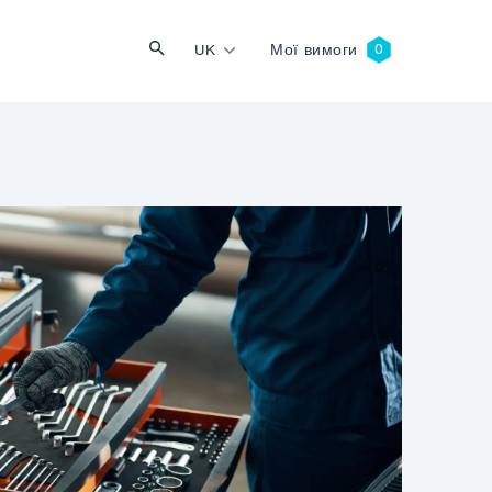
UK
Мої вимоги
Пошук