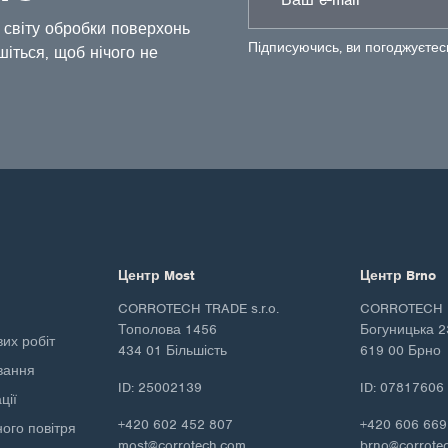
 світу обробки поверхонь
Підписуючись, ви погоджуєте
шіться, щоб нічого не
Центр Most
Центр Brno
CORROTECH TRADE s.r.o.
CORROTECH M
Тополова 1456
Богуницька 2
вих робіт
434 01 Більшість
619 00 Брно
ування
ID: 25002139
ID: 07817606
ції
+420 602 452 807
+420 606 669
ного повітря
most@corrotech.com
brno@corrote