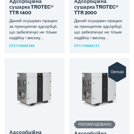
Адсорбційна
Адсорбційна
сушарка TROTEC®
сушарка TROTEC®
TTR 1400
TTR 2000
Даний осушувач працює
Даний осушувач працює
за принципом адсорбції,
за принципом адсорбції,
що забезпечує не тільки
що забезпечує не тільки
надійну і високу
надійну і високу
продуктивність осушення
продуктивність осушення
CT1110000160
CT1110000171
навіть при низьких
навіть при низьких
температурах, але…
температурах, але…
Оренда
РЕКОМЕНДОВАНО
Адсорбційна
Адсорбційна