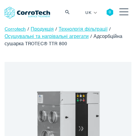
UK
Corrotech
/
Продукція
/
Технологія фільтрації
/
Осушувальні та нагрівальні агрегати
/
Адсорбційна
сушарка TROTEC® TTR 800
Пошук