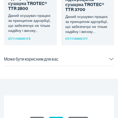
сушарка TROTEC®
сушарка TROTEC®
TTR 2800
TTR 3700
Даний осушувач працює
Даний осушувач працює
за принципом адсорбції,
за принципом адсорбції,
що забезпечує не тільки
що забезпечує не тільки
надійну і високу
надійну і високу
продуктивність осушення
продуктивність осушення
CT1110000175
CT1110000177
навіть при низьких
навіть при низьких
температурах, але…
температурах, але…
Може бути корисним для вас