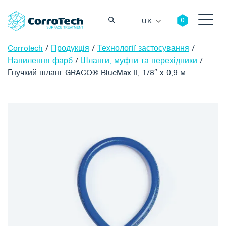
UK
Corrotech
/
Продукція
/
Технології застосування
/
Напилення фарб
/
Шланги, муфти та перехідники
/
Гнучкий шланг GRACO® BlueMax II, 1/8″ x 0,9 м
Пошук