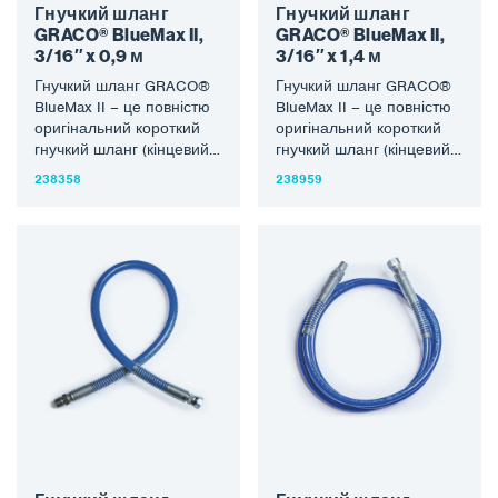
Гнучкий шланг
Гнучкий шланг
GRACO® BlueMax II,
GRACO® BlueMax II,
3/16″ x 0,9 м
3/16″ x 1,4 м
Гнучкий шланг GRACO®
Гнучкий шланг GRACO®
BlueMax II – це повністю
BlueMax II – це повністю
оригінальний короткий
оригінальний короткий
гнучкий шланг (кінцевий
гнучкий шланг (кінцевий
батіг) розміром 3/16″ x
батіг) розміром 3/16″ x
238358
238959
0,9 м до…
1,4 м до…