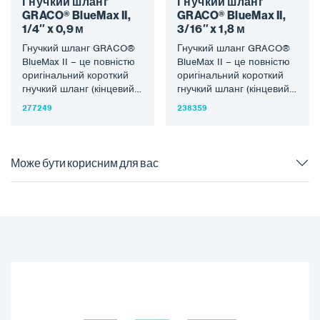
Гнучкий шланг
Гнучкий шланг
GRACO® BlueMax II,
GRACO® BlueMax II,
1/4″ x 0,9 м
3/16″ x 1,8 м
Гнучкий шланг GRACO®
Гнучкий шланг GRACO®
BlueMax II – це повністю
BlueMax II – це повністю
оригінальний короткий
оригінальний короткий
гнучкий шланг (кінцевий
гнучкий шланг (кінцевий
батіг) розміром 1/4″ x 0,9
батіг) розміром 3/16″ x
277249
238359
м до…
1,8 м до…
Може бути корисним для вас