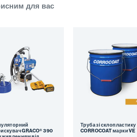
рисним для вас
муляторний
Труба зі склопластику
искувач GRACO® 390
CORROCOAT марки VE
 з живленням від