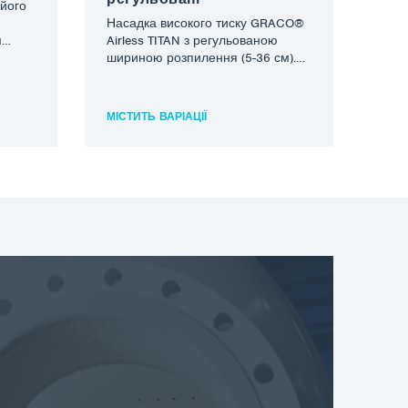
його
Насадка високого тиску GRACO®
м
Airless TITAN з регульованою
шириною розпилення (5-36 см).
.
Форсунка високого тиску Titan
характеризується винятковою
можливістю регулювання…
МІСТИТЬ ВАРІАЦІЇ