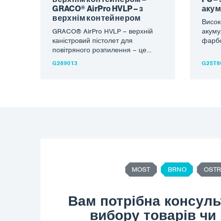
GRACO® AirPro HVLP – з
акум
верхнім контейнером
Висок
GRACO® AirPro HVLP – верхній
акуму
каністровий пістолет для
фарб
повітряного розпилення – це
PC Co
легка конструкція з відмінною
макси
G289013
G25T8
ергономікою для повсякденного
0,021
промислового…
MOST
BRNO
OSTR
Вам потрібна консуль
вибору товарів чи