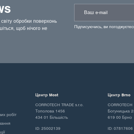
WS
 світу обробки поверхонь
Підписуючись, ви погоджуєте
шіться, щоб нічого не
Центр Most
Центр Brno
CORROTECH TRADE s.r.o.
CORROTECH M
Тополова 1456
Богуницька 2
вих робіт
434 01 Більшість
619 00 Брно
ування
ID: 25002139
ID: 07817606
ції