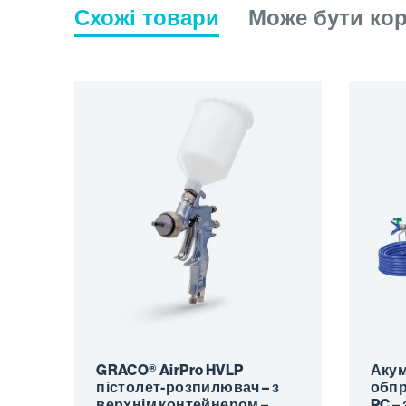
Схожі товари
Може бути ко
GRACO® AirPro HVLP
Аку
пістолет-розпилювач – з
обпр
верхнім контейнером –
PC –