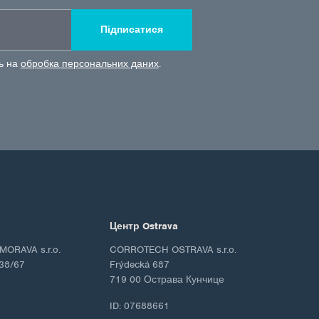
Підписатися
сь на
обробка персональних даних
.
Центр Ostrava
ORAVA s.r.o.
CORROTECH OSTRAVA s.r.o.
38/67
Frýdecká 687
719 00 Острава Кунчице
ID: 07688661