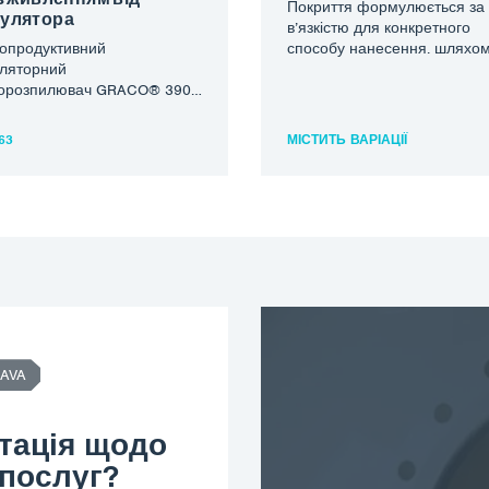
Покриття формулюється за 
улятора
в’язкістю для конкретного
опродуктивний
способу нанесення. шляхо
ляторний
прокатки по внутрішнім
орозпилювач GRACO® 390
поверхням трубних деталей
rdless з тиском до 228 бар і
Підходить для занурених
мальною швидкістю подачі.
середовищ,…
63
МІСТИТЬ ВАРІАЦІЇ
″ застосовується до 12…
AVA
тація щодо
 послуг?