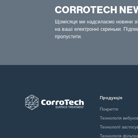
CORROTECH NE
Щомісяця ми надсилаємо новини зі
на ваші електронні скриньки. Підпи
пропустити.
Продукція
Покриття
Технологія вибухо
Технології застос
Технологія фільтра