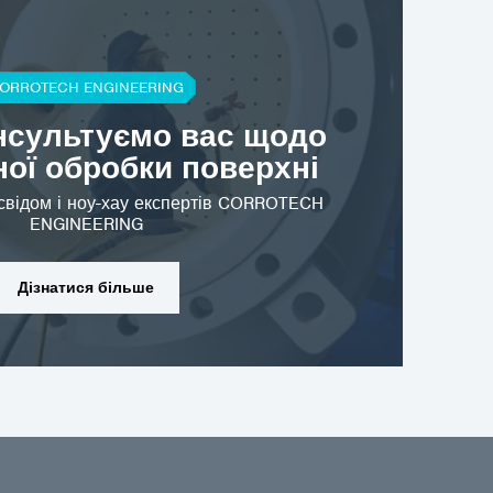
ORROTECH ENGINEERING
.com
нсультуємо вас щодо
ної обробки поверхні
свідом і ноу-хау експертів CORROTECH
ENGINEERING
Дізнатися більше