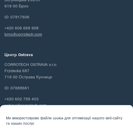
619 00 Брно
ID: 07817606
+420 606 669 908
brno@corrotech.com
Центр Ostrava
CORROTECH OSTRAVA s.r.o.
Frýdecká 687
719 00 Острава Кунчице
ID: 07688661
+420 602 789 403
ostrava@corrotech.com
Ми використовуємо файли cookie для оптимізації нашого веб-сайту
та наших послуг.