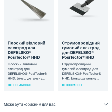
Плоский віяловий
Струмопровідний
електрод для
гумовий електрод
DEFELSKO®
для DEFELSKO®
PosiTector® HHD
PosiTector® HHD
Плоский віяловий
Струмопровідний
електрод для
гумовий електрод для
DEFELSKO® PosiTector®
DEFELSKO® PosiTector®
HHD. Більш детальну
HHD. Більш детальну
інформацію про
інформацію про
CTHHDFANBRSH
CTHHDPADDLE
продукцію DEFELSKO®
продукцію DEFELSKO®
можна знайти на сайті
можна знайти на сайті
www.defelsko.com.
www.defelsko.com.
Може бути корисним для вас