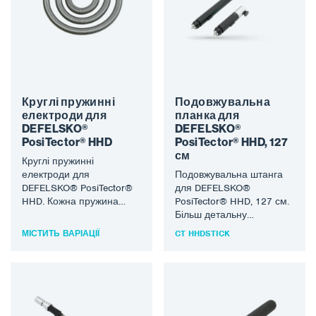
Круглі пружинні
Подовжувальна
електроди для
планка для
DEFELSKO®
DEFELSKO®
PosiTector® HHD
PosiTector® HHD, 127
см
Круглі пружинні
електроди для
Подовжувальна штанга
DEFELSKO® PosiTector®
для DEFELSKO®
HHD. Кожна пружина
PosiTector® HHD, 127 см.
містить дві попередньо
Більш детальну
встановлені пружинні
інформацію про
МІСТИТЬ ВАРІАЦІЇ
CT HHDSTICK
муфти. Для підключення
продукцію DEFELSKO®
PosiTest HHD до…
можна знайти на сайті
www.defelsko.com.