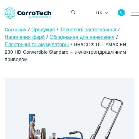
UK
Corrotech
/
Продукція
/
Технології застосування
/
Напилення фарб
/
Обладнання для нанесення
/
Електричні та акумуляторні
/
GRACO® DUTYMAX EH
230 HD Convertible Standard – з електрогідравлічним
Пошук
приводом