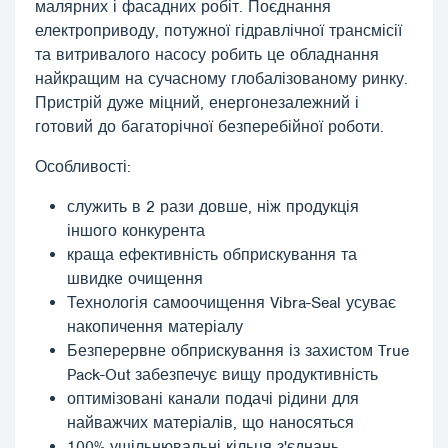
малярних і фасадних робіт. Поєднання
електроприводу, потужної гідравлічної трансмісії
та витривалого насосу робить це обладнання
найкращим на сучасному глобалізованому ринку.
Пристрій дуже міцний, енергонезалежний і
готовий до багаторічної безперебійної роботи.
Особливості:
служить в 2 рази довше, ніж продукція
іншого конкурента
краща ефективність обприскування та
швидке очищення
Технологія самоочищення Vibra-Seal усуває
накопичення матеріалу
Безперервне обприскування із захистом True
Pack-Out забезпечує вищу продуктивність
оптимізовані канали подачі рідини для
найважчих матеріалів, що наносяться
100% ущільнювальні кільця з'єднань