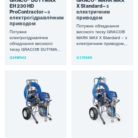
GRACO® DUTYMAX
GRACO® MARK MAX
EH 230 HD
X Standard – з
ProContractor – з
електричним
електрогідравлічним
приводом
приводом
Потужне обладнання
Потужне
високого тиску GRACO®
електрогідравлічне
MARK MAX X Standard – з
обладнання високого
електричним приводом,
тиску GRACO® DUTYMAX
підходить для обробки
EH 230 HD ProContractors
більшості розчинників і
G24W942
G17E669
з електрогідравлічним
водорозчинних…
приводом підходить для
обробки більшості
вогнезахисних,
розчинникових…