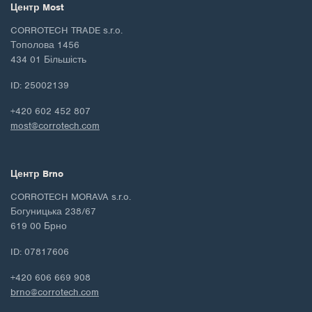
Центр Most
CORROTECH TRADE s.r.o.
Тополова 1456
434 01 Більшість
ID: 25002139
+420 602 452 807
most@corrotech.com
Центр Brno
CORROTECH MORAVA s.r.o.
Богуницька 238/67
619 00 Брно
ID: 07817606
+420 606 669 908
brno@corrotech.com