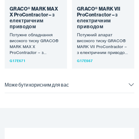
GRACO® MARK MAX
GRACO® MARK VII
X ProContractor – з
ProContractor – з
електричним
електричним
приводом
приводом
Потужне обладнання
Потужний апарат
високого тиску GRACO®
високого тиску GRACO®
MARK MAX X
MARK VII ProContractor –
ProContractor – з
з електричним приводом
електричним приводом,
і оснащений
G17E671
G17E667
підходить для обробки
обладнанням найвищого
більшості розчинників і
рівня, підходить для
водорозчинних…
обробки…
Може бути корисним для вас