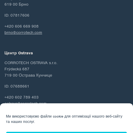
619 00 Брно
ID: 07817606
+420 606 669 908
brno@corrotech.com
Центр Ostrava
CORROTECH OSTRAVA s.r.o.
Frýdecká 687
719 00 Острава Кунчице
ID: 07688661
+420 602 789 403
ostrava@corrotech.com
Ми використовуємо файли cookie для оптимізації нашого веб-сайту
та наших послуг.