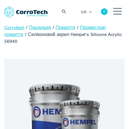
UK
Corrotech
/
Продукція
/
Покриття
/
Промислові
покриття
/
Силіконовий акрил Hempel’s Silicone Acrylic
56940
Пошук