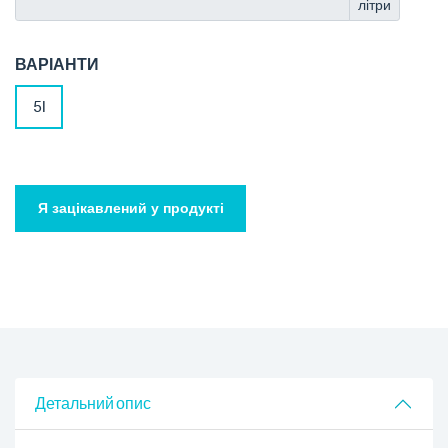
літри
ВАРІАНТИ
5l
Я зацікавлений у продукті
Детальний опис