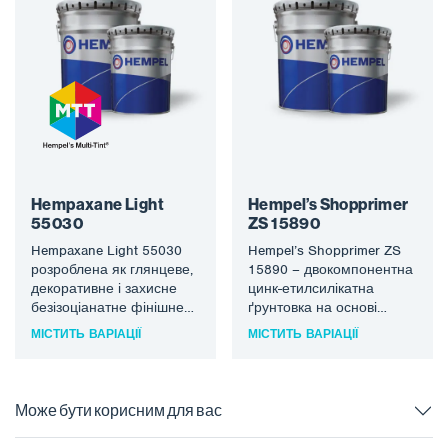
Hempaxane Light
Hempel’s Shopprimer
55030
ZS 15890
Hempaxane Light 55030
Hempel’s Shopprimer ZS
розроблена як глянцеве,
15890 – двокомпонентна
декоративне і захисне
цинк-етилсилікатна
безізоціанатне фінішне
ґрунтовка на основі
покриття для захисту
розчинника, призначена
МІСТИТЬ ВАРІАЦІЇ
МІСТИТЬ ВАРІАЦІЇ
сталі в сильно
для автоматичного
корозійних, атмосферних
нанесення
середовищах.…
розпилювачем. Його
властивості роблять
Може бути корисним для вас
його…