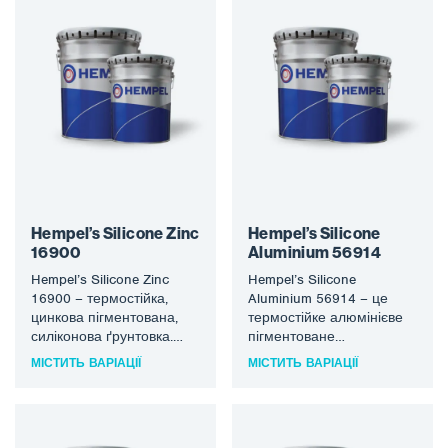
Hempel’s Silicone Zinc
Hempel’s Silicone
16900
Aluminium 56914
Hempel’s Silicone Zinc
Hempel’s Silicone
16900 – термостійка,
Aluminium 56914 – це
цинкова пігментована,
термостійке алюмінієве
силіконова ґрунтовка.
пігментоване
Висихає при температурі
полісилоксанове
МІСТИТЬ ВАРІАЦІЇ
МІСТИТЬ ВАРІАЦІЇ
навколишнього
покриття, яке затвердіває
середовища і витримує
до твердої лакофарбової
температуру до 400°С.…
плівки в умовах
навколишнього…