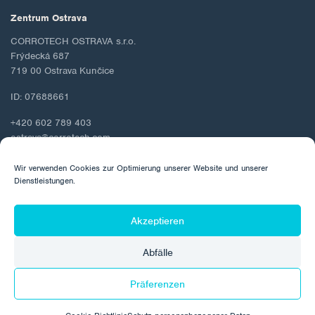
Zentrum Ostrava
CORROTECH OSTRAVA s.r.o.
Frýdecká 687
719 00 Ostrava Kunčice
ID: 07688661
+420 602 789 403
ostrava@corrotech.com
Wir verwenden Cookies zur Optimierung unserer Website und unserer
Dienstleistungen.
© 2026 Corrotech
Akzeptieren
Über uns
Kontakt
Schutz personenbezogener Daten
Abfälle
Cookie-Richtlinie
Präferenzen
Hergestellt von: