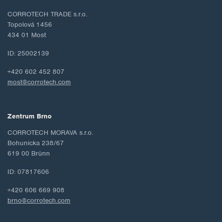
CORROTECH TRADE s.r.o.
Topolová 1456
434 01 Most
ID: 25002139
+420 602 452 807
most@corrotech.com
Zentrum Brno
CORROTECH MORAVA s.r.o.
Bohunicka 238/67
619 00 Brünn
ID: 07817606
+420 606 669 908
brno@corrotech.com