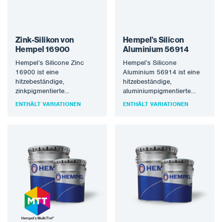
Zink-Silikon von
Hempel’s Silicon
Hempel 16900
Aluminium 56914
Hempel’s Silicone Zinc
Hempel’s Silicone
16900 ist eine
Aluminium 56914 ist eine
hitzebeständige,
hitzebeständige,
zinkpigmentierte
aluminiumpigmentierte
Silikongrundierung. Es
Polysiloxanbeschichtung,
ENTHÄLT VARIATIONEN
ENTHÄLT VARIATIONEN
trocknet bei
die unter
Raumtemperatur und hält
Umgebungsbedingungen
Temperaturen bis zu 400
zu einem harten Lackfilm
°C…
aushärtet. Entspricht der
EU-Richtlinie…