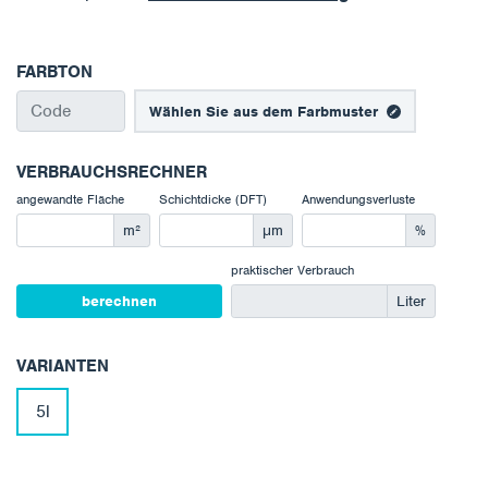
FARBTON
Wählen Sie aus dem Farbmuster
VERBRAUCHSRECHNER
angewandte Fläche
Schichtdicke (DFT)
Anwendungsverluste
m²
μm
%
praktischer Verbrauch
berechnen
Liter
VARIANTEN
5l