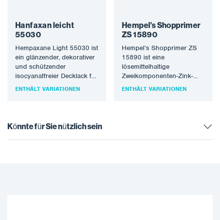
Hanfaxan leicht
Hempel’s Shopprimer
55030
ZS 15890
Hempaxane Light 55030 ist
Hempel’s Shopprimer ZS
ein glänzender, dekorativer
15890 ist eine
und schützender
lösemittelhaltige
isocyanatfreier Decklack für
Zweikomponenten-Zink-
den Schutz von Stahl in
Ethyl-Silikat-
ENTHÄLT VARIATIONEN
ENTHÄLT VARIATIONEN
hochkorrosiven,
Werkstattgrundierung, die
atmosphärischen
für den automatischen
Umgebungen.…
Spritzauftrag konzipiert ist.
Aufgrund seiner
Könnte für Sie nützlich sein
Eigenschaften eignet es…