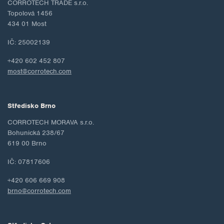
CORROTECH TRADE s.r.o.
Topolová 1456
434 01 Most
IČ: 25002139
+420 602 452 807
most@corrotech.com
Středisko Brno
CORROTECH MORAVA s.r.o.
Bohunická 238/67
619 00 Brno
IČ: 07817606
+420 606 669 908
brno@corrotech.com