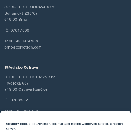
CORROTECH MORAVA s.r.o.
Bohunická 238/67
619 00 Brno
IČ: 07817606
+420 606 669 908
brno@corrotech.com
Středisko Ostrava
CORROTECH OSTRAVA s.r.o.
Frýdecká 687
719 00 Ostrava Kunčice
IČ: 07688661
+420 602 789 403
ostrava@corrotech.com
Soubory cookie používáme k optimalizaci našich webových stránek a našich
služeb.