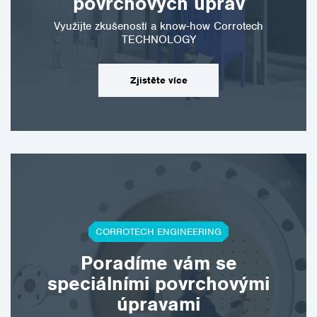
povrchových úprav
Využijte zkušeností a know-how Corrotech
TECHNOLOGY
Zjistěte více
CORROTECH ENGINEERING
Poradíme vám se
speciálními povrchovými
úpravami