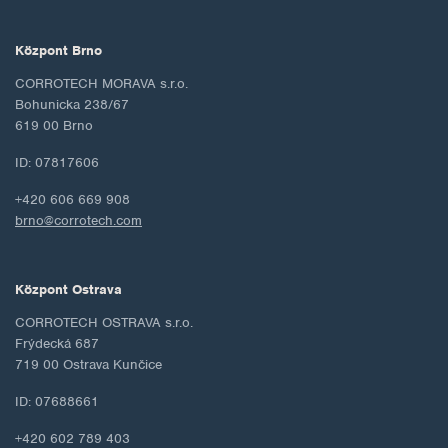
Központ Brno
CORROTECH MORAVA s.r.o.
Bohunicka 238/67
619 00 Brno
ID: 07817606
+420 606 669 908
brno@corrotech.com
Központ Ostrava
CORROTECH OSTRAVA s.r.o.
Frýdecká 687
719 00 Ostrava Kunčice
ID: 07688661
+420 602 789 403