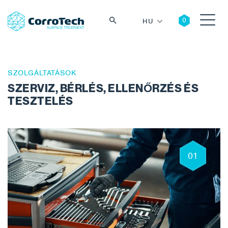
HU
SZOLGÁLTATÁSOK
SZERVIZ, BÉRLÉS, ELLENŐRZÉS ÉS
Keresés
TESZTELÉS
01