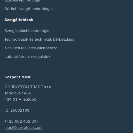
Szűrési technológia
Sűrített levegő technológia
Szolgáltatások
Szolgáltatási technológia
Technológiák és technikák bérbeadása
A felületi felületek ellenőrzése
Laboratóriumi vizsgálatok
Központ Most
CORROTECH TRADE s.r.o.
Topolová 1456
434 01 A legtöbb
ID: 25002139
+420 602 452 807
most@corrotech.com