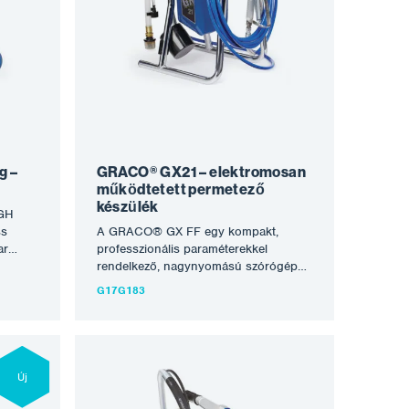
eszi,
helyreállítására. A Graco alkatrészeinek
on
kialakítása a megbízható Honda
artós,
motorokkal együtt ezeket a gépeket a
kig
legjobbakká teszi, amelyeket ma a
re
globalizált piacon kapni lehet. A
onda
készülék nagyon tartós,
tezési
energiafüggetlen és hosszú évekig
II 5900
tartó problémamentes működésre
iváló
kész. Jellemzők: robusztus kétkerekű
kocsi kivitelben Tömlő tartó és
g –
GRACO® GX21 – elektromosan
kihúzható fogantyú nagy kerekek
működtetett permetező
felfújhatóval…
készülék
 GH
ss
A GRACO® GX FF egy kompakt,
ar
professzionális paraméterekkel
s
rendelkező, nagynyomású szórógép
yagok,
kiváló árkategóriában, amelyet kisebb
G17G183
razságú
festési, dekorálási és javítási
k.
munkákhoz terveztek, különösen belső
ára
terekben. Az első választás azok
perc.
számára, akik szeretnének
megismerkedni a nagynyomású
Új
bb
technológiával. A GX21 kialakítását
éshez,
kisebb belső felújításokhoz és új