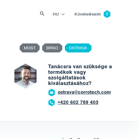
HU
Követeléseim
MOST
BRNO
OSTRAVA
Keresés
Tanácsra van szüksége a
termékek vagy
szolgáltatások
kiválasztásához?
ostrava@corrotech.com
+420 602 789 403