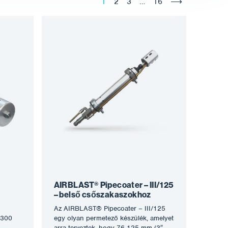
1
2
3
…
16
⟶
AIRBLAST® Pipecoater – III/125
– belső csőszakaszokhoz
Az AIRBLAST® Pipecoater – III/125
/300
egy olyan permetező készülék, amelyet
,
arra terveztek, hogy 76-125 mm (3″ –