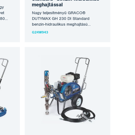
meghajtással
gy
yet
Nagy teljesítményű GRACO®
180
DUTYMAX GH 230 DI Standard
első
benzin-hidraulikus meghajtású
en fel
permetező berendezés, amely alkalmas
G24W943
ellene.
a legtöbb tűzálló, oldószeres és
pus,
vízbázisú festék, valamint
ő,
festékkenőanyag feldolgozására.
el. A
Alkalmas közepes és nagyobb
e
munkákhoz, rendszeresen nagyobb
léptékű, termelékeny
,
színpermetezéshez, különösen sűrű
tűzálló, bevonó, kiegyenlítő és
szigetelő anyagok feldolgozására,
oater
acélszerkezetek, tartályok tűzálló és
 kínál
korróziógátló permetezésére,
betonszerkezetek, hidak, tetők
rehabilitációjára, valamennyi festési és
homlokzati munkára. A Honda
irless
benzinmotor, a nagy teljesítményű
lább
hidraulikus sebességváltó és az
égy
Endurance szivattyú kombinációja
teszi ezt a legjobb berendezéssé,