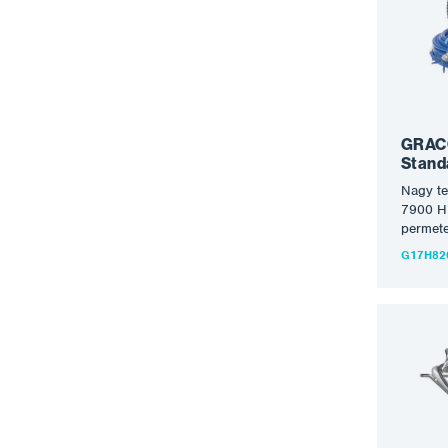
legjobb
globaliz
készülé
energia
tartó 
kész. A
permete
szállít
GRACO
felület
Stand
Nagy t
7900 H
permete
a legtö
G17H82
feldolg
HD airl
felület
is csúc
áramlás
ez a szó
anyagok
vakolat
kivitel
valamin