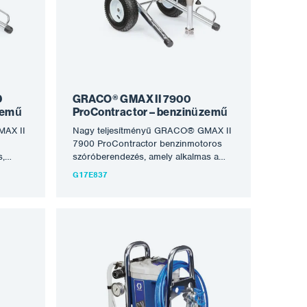
gépeket a legjobbakká teszi, amelyeket
kig
ma a globalizált piacon kapni lehet. A
re
berendezés nagyon tartós,
onda
energiafüggetlen és hosszú évekig
tezési
tartó problémamentes működésre
II 5900
kész. Jellemzők: Robusztus kétkerekű
iváló
kocsi krómozott kivitelben,
tömlőtartóval együtt nagy kerekek
D
GRACO® GMAX II 7900
felfújhatóval a könnyű
zemű
ProContractor – benzinüzemű
kezelhetőségért…
MAX II
Nagy teljesítményű GRACO® GMAX II
7900 ProContractor benzinmotoros
s,
szóróberendezés, amely alkalmas a
zeres
legtöbb oldószeres és vízbázisú anyag
G17E837
ra.
feldolgozására. Optimális közepes és
ákhoz,
nagy munkákhoz, nagyobb léptékű
rendszeres munkákhoz, akár 90 m
lmas
tömlő csatlakoztatásának vagy 2
pisztolyra történő elágazásának
t
lehetőségével. A berendezés alkalmas
unka
acélszerkezetek, tartályok
zésére.
korróziógátló permetezésére,
sa a
betonszerkezetek, tetők, valamint
együtt
minden festési és homlokzati munka