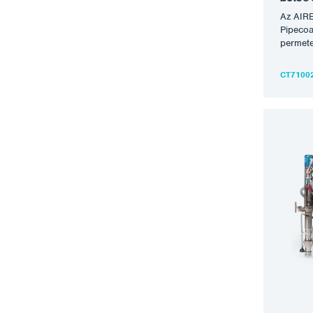
Az AIRB
Pipecoa
permete
tervez
(7″ – 3
CT7100
egyenle
anélkül
Általáb
amely l
felhord
legnagy
érdekéb
kezelni
miközb
végigfu
csőveze
innovat
a csöv
szerkez
bevoná
csatlak
permete
45:1 ar