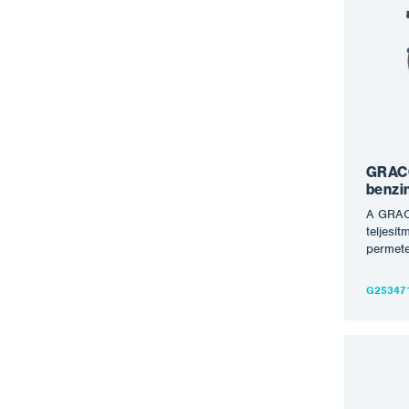
bevona
Standar
és telj
kezeli 
skálájá
a nehez
teljes 
készen 
GRACO
benz
A GRA
teljesít
permet
nagyny
alkalma
G25347
festék, 
bitumen
berend
nagyob
nagyob
színper
csatlak