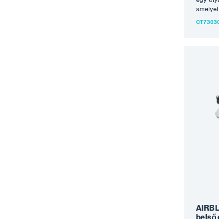
amelyet
és 900 
CT7303
csövek 
bevonat
csövet f
PIPECOA
egy meg
berende
arányb
csatlak
szüksé
III/900
festék-
nyomásr
keresztü
légáram
szórásk
kezeli 
egyenlet
méltó s
a csöve
AIRBLA
belső