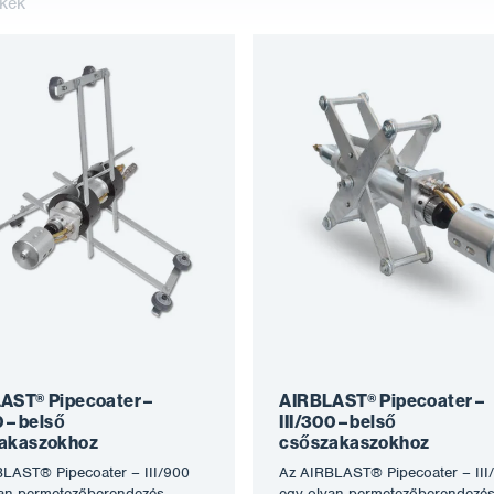
kek
AST® Pipecoater –
AIRBLAST® Pipecoater –
0 – belső
III/300 – belső
akaszokhoz
csőszakaszokhoz
LAST® Pipecoater – III/900
Az AIRBLAST® Pipecoater – III
an permetezőberendezés,
egy olyan permetezőberendezés