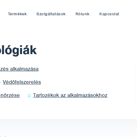
Termékek
Szolgáltatások
Rólunk
Kapcsolat
lógiák
ksége a
Tanácsra van szüksége a
ezés alkalmazása
termékek vagy
szolgáltatások
Védőfelszerelés
kiválasztásához?
h.com
brno@corrotech.com
enőrzése
Tartozékok az alkalmazásokhoz
807
+420 606 669 908