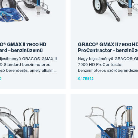
akká teszi, amelyeket ma a
készülék nagyon tartós,
ált piacon kapni lehet. A
energiafüggetlen és hosszú éve
k nagyon tartós,
tartó problémamentes működés
független és hosszú évekig
kész. A 200 köbcentiméteres H
problémamentes működésre
motorral és 6,1 liter/perc perme
 készüléket komplett és
képességgel rendelkező GMAX 
zésre kész állapotban
HD közvetlen szívást kínál, így k
juk: 289605 HD Blue texturált
teljesítményt nyújt a…
® GMAX II 7900 HD
GRACO® GMAX II 7900 H
ű pisztoly, PAA517…
ard – benzinüzemű
ProContractor – benzinü
eljesítményű GRACO® GMAX II
Nagy teljesítményű GRACO® G
D Standard benzinmotoros
7900 HD ProContractor
ző berendezés, amely alkalmas
benzinmotoros szóróberendezé
bb oldószeres és vizes anyag
amely alkalmas a legtöbb oldós
0
G17E842
ozására. A Graco GMAX II 7900
és vízbázisú anyag feldolgozásá
ess szórógép texturált
Alkalmas közepes méretű munk
ekhez a legnagyobb munkákhoz
nagyobb léptékű rendszeres
steljesítményt nyújt. Maximális
munkákhoz. A berendezés alka
sal és rendkívüli tartóssággal
acélszerkezetek, tartályok,
rófej mindent elbír, tűzálló
betonszerkezetek, tetők, valamin
at, Q4 szintű, csúcsfinom
minden festési és homlokzati m
ot, gipszkartont különböző
tűz- és korrózióvédelmi permete
ben, minden festéket és alapozót,
A Graco alkatrészeinek kialakítá
t egyéb nagy igénybevételű
megbízható Honda motorokkal 