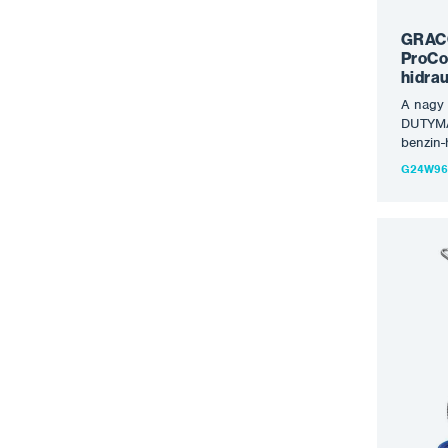
változa
GRAC
ProCon
hidra
A nagy
DUTYMA
benzin-
minőség
G24W96
legigén
utómun
GH per
benzinm
hidrauli
nagy ig
Ezenkív
teszi a
meghajt
készülé
nagy vo
pisztol
munkák
csatlak
Jellemz