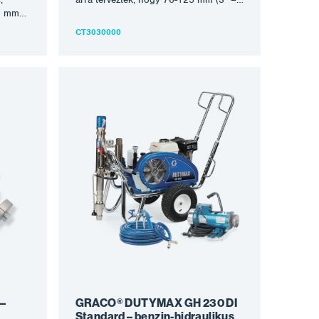
25 mm
5″) átmérőjű csövek belső falára
csövek
egyenletes bevonatot vigyen fel
CT3030000
réteget
anélkül, hogy a csövet forgatni kellene.
t
A PIPECOATER-III/300
-
csatlakoztatható egy megfelelő airless
felelő
permetező berendezéshez, legalább
z,
45:1 arányban. A PIPECOATER
csatlakoztatásához egy légtömlőre van
z egy
szükség. Miután a PIPECOATER-
 a
III/125 a csőbe került, szabályozza a
an,
festéket és a levegő áramlását a
lást a
megfelelő nyomásra. A festéket egy
 egy
fúvókán keresztül szórják szét, amelyet
amelyet
a légáramlás vezérel 360°-os
szórásképben. Jellemzők: hatékonyan
konyan
kezeli a bevonatok széles skáláját
át
egyenletes réteget visz fel figyelemre
lemre
méltó sebességgel nem kell elforgatni
rgatni
a csövet vagy tömlőt Az…
 –
GRACO® DUTYMAX GH 230 DI
Standard – benzin-hidraulikus