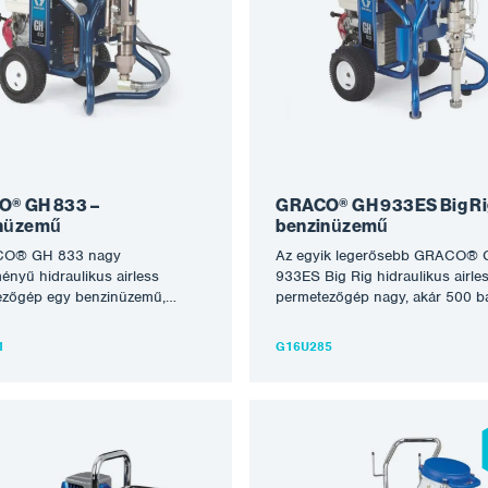
tokat. A GRACO GMAX II HD
ezeket a gépeket a legjobbakká t
d sorozat páratlan tartósságot
amelyeket ma a globalizált piac
esítményt biztosít, és könnyedén
kapni lehet. A készülék nagyon t
a fúvókaméretek legszélesebb
energiafüggetlen és hosszú éve
t, a hosszabb tömlők hosszát és
tartó problémamentes működés
ebb bevonatokat. A felszerelést
kész. A 200 köbcentiméteres H
felszereltséggel és permetezésre
motorral és 6,1 liter/perc perme
szállítjuk: 289605 HD…
képességgel rendelkező GMAX 
HD közvetlen szívást kínál, így k
teljesítményt nyújt a…
® GH 833 –
GRACO® GH 933ES Big Ri
inüzemű
benzinüzemű
CO® GH 833 nagy
Az egyik legerősebb GRACO®
ményű hidraulikus airless
933ES Big Rig hidraulikus airle
ezőgép egy benzinüzemű,
permetezőgép nagy, akár 500 b
omású permetezőgép, amely
felhordási nyomással. Robosztu
s a legtöbb oldószeres és vizes
gépkialakítás, amelyet sajtolóan
1
G16U285
tűzgátló, síkosító, vízszigetelő,
bitumenek, tűzálló és nagy szá
es stb. feldolgozására. A
anyagok feldolgozására tervezte
ezés alkalmas nagyobb és
Termelékeny, nagyméretű munk
b munkákhoz, rendszeresen
tervezték. Teljesítmény 9,5 liter/
b tartományok produktív
Alkalmas nagyobb és nagyobb
metezéséhez, akár 90 m tömlők
munkákhoz, rendszeres, nagyo
oztatásának vagy 2-6 pisztolyra
léptékű, produktív színpermetez