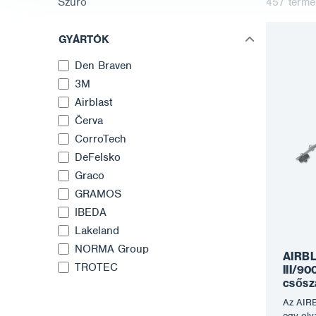
Szűrő
457
termé
GYÁRTÓK
Den Braven
3M
Airblast
Červa
CorroTech
DeFelsko
Graco
GRAMOS
IBEDA
Lakeland
NORMA Group
AIRBL
TROTEC
III/90
csősz
Az AIRB
egy oly