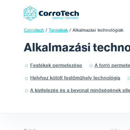
Corrotech
/
Termékek
/
Alkalmazási technológiák
Alkalmazási techno
Tanácsra van szü
Festékek permetezése
A forró permet
termékek vagy
szolgáltatások
Helyhez kötött festőműhely technológia
kiválasztásához?
most@corrotec
A kivitelezés és a bevonat minőségének ell
+420 602 452 