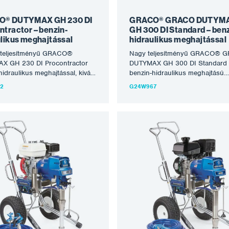
tban kapható,…
O® DUTYMAX GH 230 DI
GRACO® GRACO DUTYM
tractor – benzin-
GH 300 DI Standard – benz
ulikus meghajtással
hidraulikus meghajtással
 teljesítményű GRACO®
Nagy teljesítményű GRACO® 
X GH 230 DI Procontractor
DUTYMAX GH 300 DI Standard
hidraulikus meghajtással, kiváló
benzin-hidraulikus meghajtású
ű technológiájával a
permetező berendezés, amely a
2
G24W967
yesebb terepi
a legtöbb tűzálló, oldószeres és
kálatokhoz készült. A GRACO
vízbázisú festék, valamint
metezőgépcsalád független
festékkenőanyag feldolgozására
otoros hajtással és
Alkalmas közepes és nagyobb
kus erőátvitellel a termelékeny,
munkákhoz, rendszeresen nag
énybevételű alkalmazásokhoz.
léptékű, termelékeny
ül a legkisebb modell lehetővé
színpermetezéshez, különösen 
 villanymotor/benzinmotor
tűzálló, bevonó, kiegyenlítő és
ás gyors cseréjét. A
szigetelő anyagok feldolgozásár
kek ideálisak a közepes és
acélszerkezetek, tartályok tűzáll
lumenű, egy vagy több
korróziógátló permetezésére,
yt használó, termelékeny
betonszerkezetek, hidak, tetők
hoz, és hosszabb tömlők
rehabilitációjára, valamennyi fes
oztatására is alkalmasak.
homlokzati munkára. A Honda
ők: robusztus, kétkerekű,
benzinmotor, a nagy teljesítmén