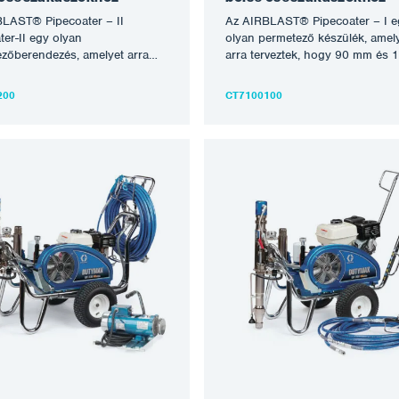
LAST® Pipecoater – II
Az AIRBLAST® Pipecoater – I e
ter-II egy olyan
olyan permetező készülék, amel
zőberendezés, amelyet arra
arra terveztek, hogy 90 mm és 
tek, hogy a 180 mm és 950 mm
mm (4″ – 7″) átmérőjű csövek b
7″) átmérőjű csövek belső falára
falára egyenletes bevonatot vigy
200
CT7100100
tes bevonatot vigyen fel
anélkül, hogy a csövet forgatni k
, hogy a csövet forgatni kellene.
Általában minden olyan festéktí
an minden olyan festéktípus,
amely légmentesen permetezhet
égmentesen permetezhető,
felhordható ezzel a berendezéss
ható ezzel a berendezéssel. A
legnagyobb hatékonyság elérés
obb hatékonyság elérése
érdekében egy személynek kell
en egy személynek kell
kezelnie a felhordó berendezést
e a felhordó berendezést,
miközben egy másik személy
en egy másik személy
végigfuttatja a szerszámot a
ttatja a szerszámot a
csővezetéken. Az Airblast Pipec
téken. Az Airblast Pipecoater
innovatív és hatékony megoldást
ív és hatékony megoldást kínál
a csövek vagy más hengeres
ek vagy más hengeres
szerkezetek belső felületének
etek belső felületének
bevonására. A PIPECOATER-I
sára. A PIPECOATER-II
csatlakoztatható egy megfelelő a
oztatható egy megfelelő airless
permetező berendezéshez, lega
ző berendezéshez, legalább
45:1 arányban. A berendezés n
ányban. A berendezés négy
változatban kapható, 2,…