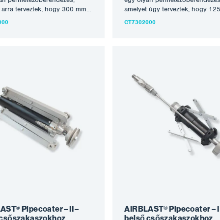
 arra terveztek, hogy 300 mm
amelyet úgy terveztek, hogy 1
mm (12″ – 36″) átmérőjű
és 300 mm (5″ – 12″) átmérőjű 
000
CT7302000
belső falára egyenletes
belső falára egyenletes bevonat
ot vigyen fel anélkül, hogy a
vigyen fel anélkül, hogy a csöve
orgatni kellene. A
forgatni kellene. A PIPECOATER
TER-III/900 csatlakoztatható
III/300 csatlakoztatható egy meg
felelő airless permetező
airless permetező berendezéshe
zéshez, legalább 45:1
legalább 45:1 arányban. A
an. A PIPECOATER
PIPECOATER csatlakoztatásáho
oztatásához egy légtömlőre van
légtömlőre van szükség. Miután
g. Miután a PIPECOATER-
PIPECOATER-III/300 a csőben v
 a csőben van, szabályozza a
szabályozza a festék- és légáram
 és légáramlást a megfelelő
megfelelő nyomásra. A festéket
a. A festéket egy fúvókán
fúvókán keresztül szórják szét, 
l szórják szét, amelyet a
a légáramlás vezérel 360°-os
lás vezérel 360°-os
szórásképben. Jellemzők: haté
épben. Jellemzők: hatékonyan
kezeli a bevonatok széles skáláj
a bevonatok széles skáláját
egyenletes réteget visz fel figye
es réteget visz fel figyelemre
méltó sebességgel nem kell elfo
ebességgel nem kell elforgatni
a csövet vagy tömlőt Az…
t vagy tömlőt Az…
ST® Pipecoater – II –
AIRBLAST® Pipecoater – I
 csőszakaszokhoz
belső csőszakaszokhoz