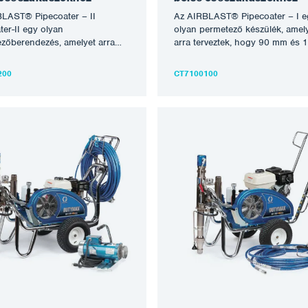
LAST® Pipecoater – II
Az AIRBLAST® Pipecoater – I e
ter-II egy olyan
olyan permetező készülék, amel
zőberendezés, amelyet arra
arra terveztek, hogy 90 mm és 
tek, hogy a 180 mm és 950 mm
mm (4″ – 7″) átmérőjű csövek b
7″) átmérőjű csövek belső falára
falára egyenletes bevonatot vigy
200
CT7100100
tes bevonatot vigyen fel
anélkül, hogy a csövet forgatni k
, hogy a csövet forgatni kellene.
Általában minden olyan festéktí
an minden olyan festéktípus,
amely légmentesen permetezhet
égmentesen permetezhető,
felhordható ezzel a berendezéss
ható ezzel a berendezéssel. A
legnagyobb hatékonyság elérés
obb hatékonyság elérése
érdekében egy személynek kell
en egy személynek kell
kezelnie a felhordó berendezést
e a felhordó berendezést,
miközben egy másik személy
en egy másik személy
végigfuttatja a szerszámot a
ttatja a szerszámot a
csővezetéken. Az Airblast Pipec
téken. Az Airblast Pipecoater
innovatív és hatékony megoldást
ív és hatékony megoldást kínál
a csövek vagy más hengeres
ek vagy más hengeres
szerkezetek belső felületének
etek belső felületének
bevonására. A PIPECOATER-I
sára. A PIPECOATER-II
csatlakoztatható egy megfelelő a
oztatható egy megfelelő airless
permetező berendezéshez, lega
ző berendezéshez, legalább
45:1 arányban. A berendezés n
ányban. A berendezés négy
változatban kapható, 2,…