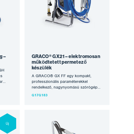
eszi,
helyreállítására. A Graco alkatrészeinek
on
kialakítása a megbízható Honda
artós,
motorokkal együtt ezeket a gépeket a
kig
legjobbakká teszi, amelyeket ma a
re
globalizált piacon kapni lehet. A
onda
készülék nagyon tartós,
tezési
energiafüggetlen és hosszú évekig
II 5900
tartó problémamentes működésre
iváló
kész. Jellemzők: robusztus kétkerekű
kocsi kivitelben Tömlő tartó és
g –
GRACO® GX21 – elektromosan
kihúzható fogantyú nagy kerekek
működtetett permetező
felfújhatóval…
készülék
 GH
ss
A GRACO® GX FF egy kompakt,
ar
professzionális paraméterekkel
s
rendelkező, nagynyomású szórógép
yagok,
kiváló árkategóriában, amelyet kisebb
G17G183
razságú
festési, dekorálási és javítási
k.
munkákhoz terveztek, különösen belső
ára
terekben. Az első választás azok
perc.
számára, akik szeretnének
megismerkedni a nagynyomású
Új
bb
technológiával. A GX21 kialakítását
éshez,
kisebb belső felújításokhoz és új