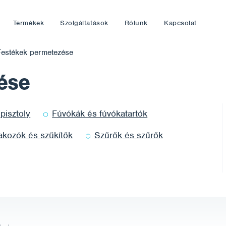
Termékek
Szolgáltatások
Rólunk
Kapcsolat
Festékek permetezése
ése
ksége a
Tanácsra van szüksége a
pisztoly
Fúvókák és fúvókatartók
termékek vagy
szolgáltatások
akozók és szűkítők
Szűrők és szűrők
kiválasztásához?
h.com
brno@corrotech.com
807
+420 606 669 908