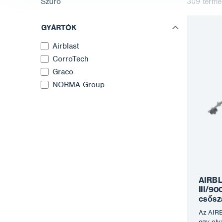
Szűrő
309
termé
GYÁRTÓK
Airblast
CorroTech
Graco
NORMA Group
AIRBL
III/90
csősz
Az AIRB
egy oly