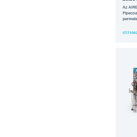
Az AIRB
Pipecoa
permete
tervez
(7″ – 3
CT7100
egyenle
anélkül
Általáb
amely l
felhord
legnagy
érdekéb
kezelni
miközb
végigfu
csőveze
innovat
a csöv
szerkez
bevoná
csatlak
permete
45:1 ar