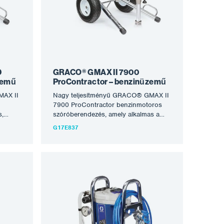
gépeket a legjobbakká teszi, amelyeket
kig
ma a globalizált piacon kapni lehet. A
re
berendezés nagyon tartós,
onda
energiafüggetlen és hosszú évekig
tezési
tartó problémamentes működésre
II 5900
kész. Jellemzők: Robusztus kétkerekű
iváló
kocsi krómozott kivitelben,
tömlőtartóval együtt nagy kerekek
D
GRACO® GMAX II 7900
felfújhatóval a könnyű
zemű
ProContractor – benzinüzemű
kezelhetőségért…
MAX II
Nagy teljesítményű GRACO® GMAX II
7900 ProContractor benzinmotoros
s,
szóróberendezés, amely alkalmas a
zeres
legtöbb oldószeres és vízbázisú anyag
G17E837
ra.
feldolgozására. Optimális közepes és
ákhoz,
nagy munkákhoz, nagyobb léptékű
rendszeres munkákhoz, akár 90 m
lmas
tömlő csatlakoztatásának vagy 2
pisztolyra történő elágazásának
t
lehetőségével. A berendezés alkalmas
unka
acélszerkezetek, tartályok
zésére.
korróziógátló permetezésére,
sa a
betonszerkezetek, tetők, valamint
együtt
minden festési és homlokzati munka