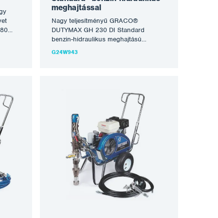
meghajtással
gy
yet
Nagy teljesítményű GRACO®
180
DUTYMAX GH 230 DI Standard
első
benzin-hidraulikus meghajtású
en fel
permetező berendezés, amely alkalmas
G24W943
ellene.
a legtöbb tűzálló, oldószeres és
pus,
vízbázisú festék, valamint
ő,
festékkenőanyag feldolgozására.
el. A
Alkalmas közepes és nagyobb
e
munkákhoz, rendszeresen nagyobb
léptékű, termelékeny
,
színpermetezéshez, különösen sűrű
tűzálló, bevonó, kiegyenlítő és
szigetelő anyagok feldolgozására,
oater
acélszerkezetek, tartályok tűzálló és
 kínál
korróziógátló permetezésére,
betonszerkezetek, hidak, tetők
rehabilitációjára, valamennyi festési és
homlokzati munkára. A Honda
irless
benzinmotor, a nagy teljesítményű
lább
hidraulikus sebességváltó és az
égy
Endurance szivattyú kombinációja
teszi ezt a legjobb berendezéssé,