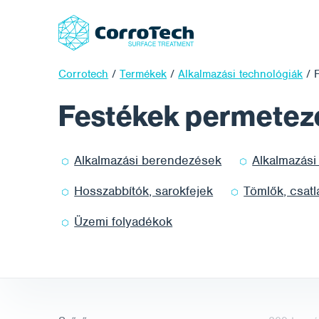
Corrotech
/
Termékek
/
Alkalmazási technológiák
/
Festékek permetez
Tanácsra van szü
Alkalmazási berendezések
Alkalmazási 
termékek vagy
szolgáltatások
Hosszabbítók, sarokfejek
kiválasztásához?
Tömlők, csatl
most@corrotec
Üzemi folyadékok
+420 602 452 