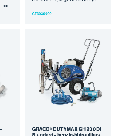
25 mm
5″) átmérőjű csövek belső falára
csövek
egyenletes bevonatot vigyen fel
CT3030000
réteget
anélkül, hogy a csövet forgatni kellene.
t
A PIPECOATER-III/300
-
csatlakoztatható egy megfelelő airless
felelő
permetező berendezéshez, legalább
z,
45:1 arányban. A PIPECOATER
csatlakoztatásához egy légtömlőre van
z egy
szükség. Miután a PIPECOATER-
 a
III/125 a csőbe került, szabályozza a
an,
festéket és a levegő áramlását a
lást a
megfelelő nyomásra. A festéket egy
 egy
fúvókán keresztül szórják szét, amelyet
amelyet
a légáramlás vezérel 360°-os
szórásképben. Jellemzők: hatékonyan
konyan
kezeli a bevonatok széles skáláját
át
egyenletes réteget visz fel figyelemre
lemre
méltó sebességgel nem kell elforgatni
rgatni
a csövet vagy tömlőt Az…
 –
GRACO® DUTYMAX GH 230 DI
Standard – benzin-hidraulikus