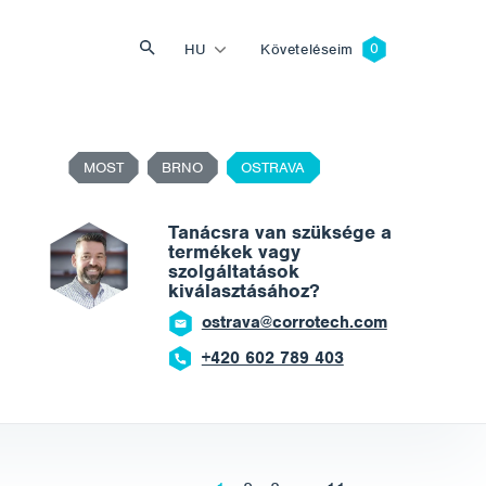
HU
Követeléseim
MOST
BRNO
OSTRAVA
Keresés
Tanácsra van szüksége a
termékek vagy
szolgáltatások
kiválasztásához?
ostrava@corrotech.com
+420 602 789 403