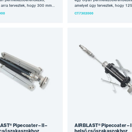
 arra terveztek, hogy 300 mm
amelyet úgy terveztek, hogy 1
mm (12″ – 36″) átmérőjű
és 300 mm (5″ – 12″) átmérőjű 
000
CT7302000
belső falára egyenletes
belső falára egyenletes bevonat
ot vigyen fel anélkül, hogy a
vigyen fel anélkül, hogy a csöve
orgatni kellene. A
forgatni kellene. A PIPECOATER
TER-III/900 csatlakoztatható
III/300 csatlakoztatható egy meg
felelő airless permetező
airless permetező berendezéshe
zéshez, legalább 45:1
legalább 45:1 arányban. A
an. A PIPECOATER
PIPECOATER csatlakoztatásáho
oztatásához egy légtömlőre van
légtömlőre van szükség. Miután
g. Miután a PIPECOATER-
PIPECOATER-III/300 a csőben v
 a csőben van, szabályozza a
szabályozza a festék- és légáram
 és légáramlást a megfelelő
megfelelő nyomásra. A festéket
a. A festéket egy fúvókán
fúvókán keresztül szórják szét, 
l szórják szét, amelyet a
a légáramlás vezérel 360°-os
lás vezérel 360°-os
szórásképben. Jellemzők: haté
épben. Jellemzők: hatékonyan
kezeli a bevonatok széles skáláj
a bevonatok széles skáláját
egyenletes réteget visz fel figye
es réteget visz fel figyelemre
méltó sebességgel nem kell elfo
ebességgel nem kell elforgatni
a csövet vagy tömlőt Az…
t vagy tömlőt Az…
ST® Pipecoater – II –
AIRBLAST® Pipecoater – I
 csőszakaszokhoz
belső csőszakaszokhoz