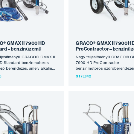
akká teszi, amelyeket ma a
készülék nagyon tartós,
ált piacon kapni lehet. A
energiafüggetlen és hosszú éve
k nagyon tartós,
tartó problémamentes működés
független és hosszú évekig
kész. A 200 köbcentiméteres H
problémamentes működésre
motorral és 6,1 liter/perc perme
 készüléket komplett és
képességgel rendelkező GMAX 
zésre kész állapotban
HD közvetlen szívást kínál, így k
juk: 289605 HD Blue texturált
teljesítményt nyújt a…
® GMAX II 7900 HD
GRACO® GMAX II 7900 H
ű pisztoly, PAA517…
ard – benzinüzemű
ProContractor – benzinü
eljesítményű GRACO® GMAX II
Nagy teljesítményű GRACO® G
D Standard benzinmotoros
7900 HD ProContractor
ző berendezés, amely alkalmas
benzinmotoros szóróberendezé
bb oldószeres és vizes anyag
amely alkalmas a legtöbb oldós
0
G17E842
ozására. A Graco GMAX II 7900
és vízbázisú anyag feldolgozásá
ess szórógép texturált
Alkalmas közepes méretű munk
ekhez a legnagyobb munkákhoz
nagyobb léptékű rendszeres
steljesítményt nyújt. Maximális
munkákhoz. A berendezés alka
sal és rendkívüli tartóssággal
acélszerkezetek, tartályok,
rófej mindent elbír, tűzálló
betonszerkezetek, tetők, valamin
at, Q4 szintű, csúcsfinom
minden festési és homlokzati m
ot, gipszkartont különböző
tűz- és korrózióvédelmi permete
ben, minden festéket és alapozót,
A Graco alkatrészeinek kialakítá
t egyéb nagy igénybevételű
megbízható Honda motorokkal 