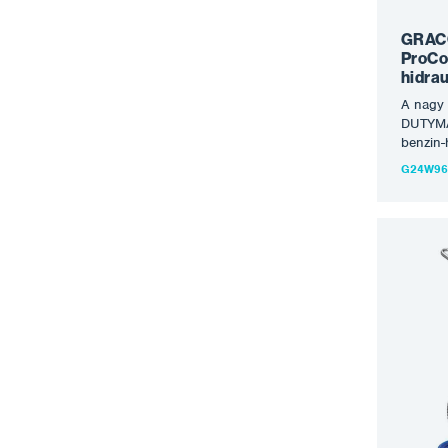
változa
GRAC
ProCon
hidra
A nagy
DUTYMA
benzin-
minőség
G24W96
legigén
utómun
GH per
benzinm
hidrauli
nagy ig
Ezenkív
teszi a
meghajt
készülé
nagy vo
pisztol
munkák
csatlak
Jellemz