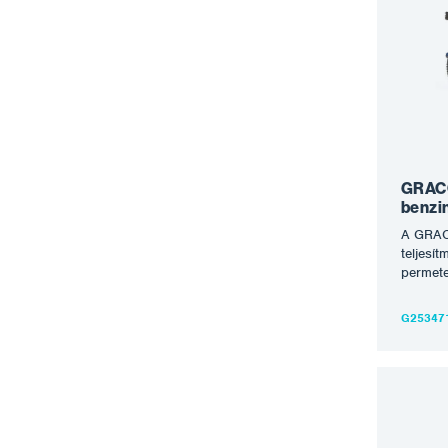
bevona
Standar
és telj
kezeli 
skálájá
a nehez
teljes 
készen 
GRACO
benz
A GRA
teljesít
permet
nagyny
alkalma
G25347
festék, 
bitumen
berend
nagyob
nagyob
színper
csatlak