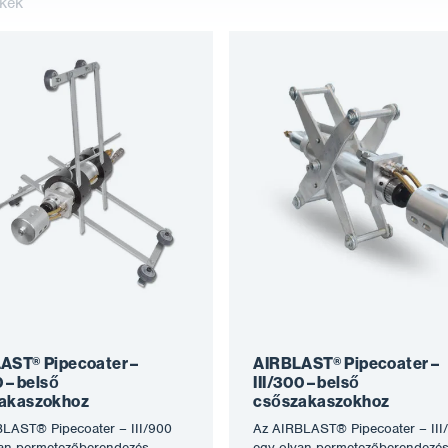
kek
AST® Pipecoater –
AIRBLAST® Pipecoater –
0 – belső
III/300 – belső
akaszokhoz
csőszakaszokhoz
LAST® Pipecoater – III/900
Az AIRBLAST® Pipecoater – III
an permetezőberendezés,
egy olyan permetezőberendezés