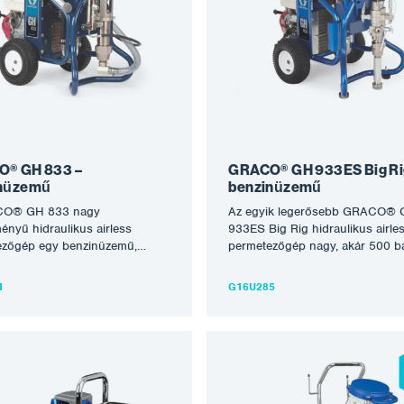
tokat. A GRACO GMAX II HD
ezeket a gépeket a legjobbakká t
d sorozat páratlan tartósságot
amelyeket ma a globalizált piac
esítményt biztosít, és könnyedén
kapni lehet. A készülék nagyon t
a fúvókaméretek legszélesebb
energiafüggetlen és hosszú éve
t, a hosszabb tömlők hosszát és
tartó problémamentes működés
ebb bevonatokat. A felszerelést
kész. A 200 köbcentiméteres H
felszereltséggel és permetezésre
motorral és 6,1 liter/perc perme
szállítjuk: 289605 HD…
képességgel rendelkező GMAX 
HD közvetlen szívást kínál, így k
teljesítményt nyújt a…
® GH 833 –
GRACO® GH 933ES Big Ri
inüzemű
benzinüzemű
CO® GH 833 nagy
Az egyik legerősebb GRACO®
ményű hidraulikus airless
933ES Big Rig hidraulikus airle
ezőgép egy benzinüzemű,
permetezőgép nagy, akár 500 b
omású permetezőgép, amely
felhordási nyomással. Robosztu
s a legtöbb oldószeres és vizes
gépkialakítás, amelyet sajtolóan
1
G16U285
tűzgátló, síkosító, vízszigetelő,
bitumenek, tűzálló és nagy szá
es stb. feldolgozására. A
anyagok feldolgozására tervezte
ezés alkalmas nagyobb és
Termelékeny, nagyméretű munk
b munkákhoz, rendszeresen
tervezték. Teljesítmény 9,5 liter/
b tartományok produktív
Alkalmas nagyobb és nagyobb
metezéséhez, akár 90 m tömlők
munkákhoz, rendszeres, nagyo
oztatásának vagy 2-6 pisztolyra
léptékű, produktív színpermetez