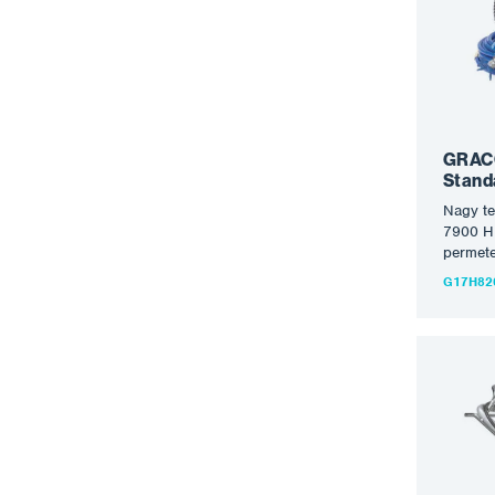
legjobb
globaliz
készülé
energia
tartó 
kész. A
permete
szállít
GRACO
felület
Stand
Nagy t
7900 H
permete
a legtö
G17H82
feldolg
HD airl
felület
is csúc
áramlás
ez a szó
anyagok
vakolat
kivitel
valamin