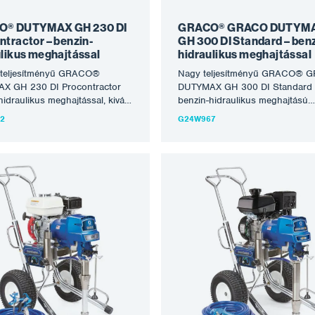
tban kapható,…
O® DUTYMAX GH 230 DI
GRACO® GRACO DUTYM
tractor – benzin-
GH 300 DI Standard – benz
ulikus meghajtással
hidraulikus meghajtással
 teljesítményű GRACO®
Nagy teljesítményű GRACO® 
X GH 230 DI Procontractor
DUTYMAX GH 300 DI Standard
hidraulikus meghajtással, kiváló
benzin-hidraulikus meghajtású
ű technológiájával a
permetező berendezés, amely a
2
G24W967
yesebb terepi
a legtöbb tűzálló, oldószeres és
kálatokhoz készült. A GRACO
vízbázisú festék, valamint
metezőgépcsalád független
festékkenőanyag feldolgozására
otoros hajtással és
Alkalmas közepes és nagyobb
kus erőátvitellel a termelékeny,
munkákhoz, rendszeresen nag
énybevételű alkalmazásokhoz.
léptékű, termelékeny
ül a legkisebb modell lehetővé
színpermetezéshez, különösen 
 villanymotor/benzinmotor
tűzálló, bevonó, kiegyenlítő és
ás gyors cseréjét. A
szigetelő anyagok feldolgozásár
kek ideálisak a közepes és
acélszerkezetek, tartályok tűzáll
lumenű, egy vagy több
korróziógátló permetezésére,
yt használó, termelékeny
betonszerkezetek, hidak, tetők
hoz, és hosszabb tömlők
rehabilitációjára, valamennyi fes
oztatására is alkalmasak.
homlokzati munkára. A Honda
ők: robusztus, kétkerekű,
benzinmotor, a nagy teljesítmén