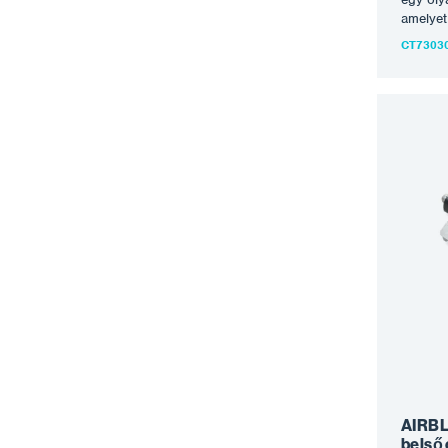
amelyet
és 900 
CT7303
csövek 
bevonat
csövet f
PIPECOA
egy meg
berende
arányb
csatlak
szüksé
III/900
festék-
nyomásr
keresztü
légáram
szórásk
kezeli 
egyenlet
méltó s
a csöve
AIRBLA
belső