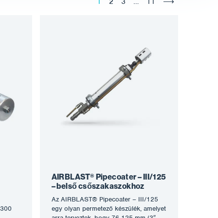
1
2
3
…
11
⟶
AIRBLAST® Pipecoater – III/125
– belső csőszakaszokhoz
Az AIRBLAST® Pipecoater – III/125
/300
egy olyan permetező készülék, amelyet
,
arra terveztek, hogy 76-125 mm (3″ –