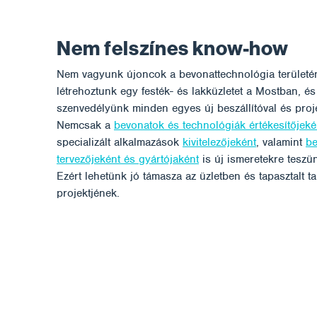
Nem felszínes know-how
Nem vagyunk újoncok a bevonattechnológia terület
létrehoztunk egy festék- és lakküzletet a Mostban, és
szenvedélyünk minden egyes új beszállítóval és proje
Nemcsak a
bevonatok és technológiák értékesítőjeké
specializált alkalmazások
kivitelezőjeként
, valamint
be
tervezőjeként és gyártójaként
is új ismeretekre teszün
Ezért lehetünk jó támasza az üzletben és tapasztalt 
projektjének.