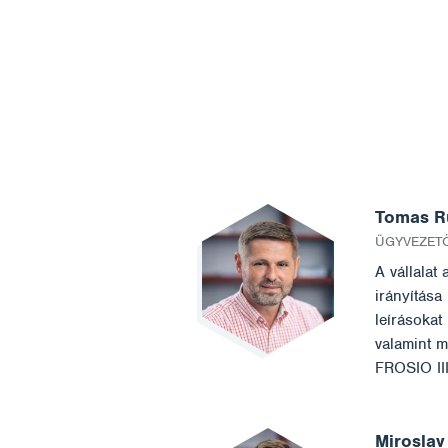
Tomas R
ÜGYVEZET
A vállalat 
irányítása
leírásokat
valamint m
FROSIO III
Miroslav