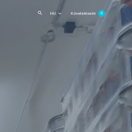
HU
Követeléseim
Keresés