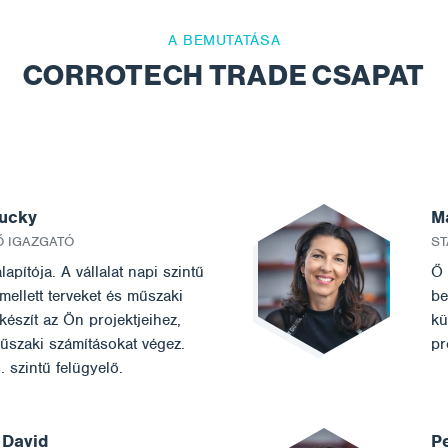
A BEMUTATÁSA
CORROTECH TRADE CSAPAT
ucky
M
Ő IGAZGATÓ
ST
alapítója. A vállalat napi szintű
Ő 
 mellett terveket és műszaki
be
 készít az Ön projektjeihez,
kü
űszaki számításokat végez.
pr
. szintű felügyelő.
 David
P