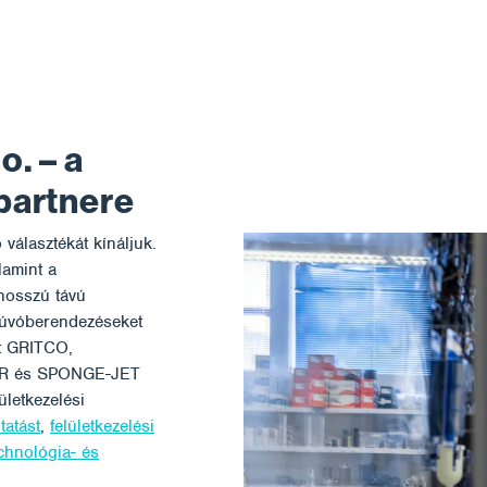
. – a
 partnere
választékát kínáljuk.
amint a
osszú távú
fúvóberendezéseket
et GRITCO,
ER és SPONGE-JET
ületkezelési
tatást
,
felületkezelési
chnológia- és