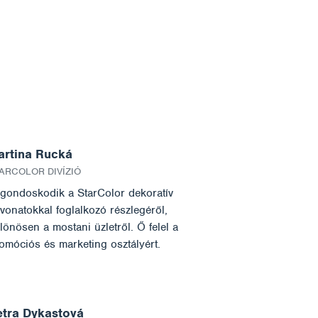
artina Rucká
ARCOLOR DIVÍZIÓ
gondoskodik a StarColor dekoratív
vonatokkal foglalkozó részlegéről,
lönösen a mostani üzletről. Ő felel a
omóciós és marketing osztályért.
etra Dykastová