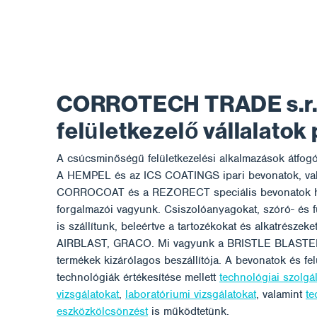
CORROTECH TRADE s.r.o
felületkezelő vállalatok
A csúcsminőségű felületkezelési alkalmazások átfogó 
A HEMPEL és az ICS COATINGS ipari bevonatok, val
CORROCOAT és a REZORECT speciális bevonatok h
forgalmazói vagyunk. Csiszolóanyagokat, szóró- és 
is szállítunk, beleértve a tartozékokat és alkatrészek
AIRBLAST, GRACO. Mi vagyunk a BRISTLE BLAST
termékek kizárólagos beszállítója. A bevonatok és fel
technológiák értékesítése mellett
technológiai szolgál
vizsgálatokat
,
laboratóriumi vizsgálatokat
, valamint
te
eszközkölcsönzést
is működtetünk.