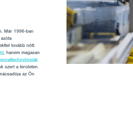
én. Már 1996-ban
 azóta
kttel tovább nőtt.
nt
, hanem magasan
vonattechnológiák
k szert a területen.
tanácsadója az Ön