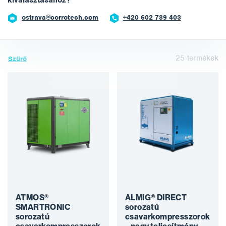
kiválasztásához?
ostrava@corrotech.com
+420 602 789 403
25
termékek
Szűrő
ATMOS®
ALMIG® DIRECT
SMARTRONIC
sorozatú
sorozatú
csavarkompresszorok