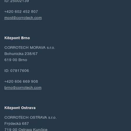
ID: 25002139
+420 602 452 807
most@corrotech.com
Központ Brno
CORROTECH MORAVA s.r.o.
Bohunicka 238/67
619 00 Brno
ID: 07817606
+420 606 669 908
brno@corrotech.com
Központ Ostrava
CORROTECH OSTRAVA s.r.o.
Frýdecká 687
719 00 Ostrava Kunčice