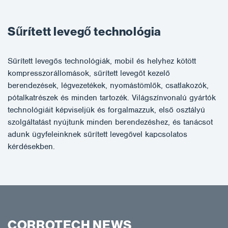
Sűrített levegő technológia
Sűrített levegős technológiák, mobil és helyhez kötött
kompresszorállomások, sűrített levegőt kezelő
berendezések, légvezetékek, nyomástömlők, csatlakozók,
pótalkatrészek és minden tartozék. Világszínvonalú gyártók
technológiáit képviseljük és forgalmazzuk, első osztályú
szolgáltatást nyújtunk minden berendezéshez, és tanácsot
adunk ügyfeleinknek sűrített levegővel kapcsolatos
kérdésekben.
CORROTECH NEWS