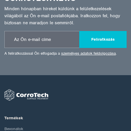
Minden hónapban híreket küldünk a felületkezelések
világából az Ön e-mail postafiókjába. Iratkozzon fel, hogy
biztosan ne maradjon le semmiről.
Feliratkozás
A feliratkozással Ön elfogadja a
személyes adatok feldolgozása
.
Termékek
Bevonatok