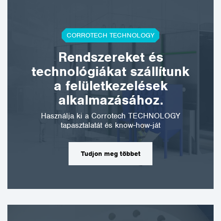
meghibásodásának
kockázatát. A biztonsági zár
két méretben kapható:
Biztonsági csatlakozó kicsi
CORROTECH TECHNOLOGY
(1″ belső átmérőig),
termékszám: CTBVS-M
Rendszereket és
Biztonsági csatlakozó nagy
technológiákat szállítunk
(1¼” – 3″ ID), termékszáma:
CTBVS-V A CLEMCO®
a felületkezelések
termékekkel kapcsolatos
alkalmazásához.
további információkért
látogasson el a
Használja ki a Corrotech TECHNOLOGY
www.clemco-
tapasztalatát és know-how-ját
international.com
weboldalra.
Tudjon meg többet