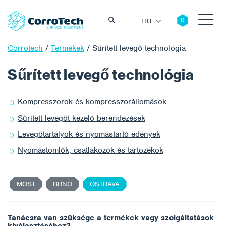
HU
Corrotech
/
Termékek
/
Sűrített levegő technológia
Sűrített levegő technológia
Keresés
Kompresszorok és kompresszorállomások
Sűrített levegőt kezelő berendezések
Levegőtartályok és nyomástartó edények
Nyomástömlők, csatlakozók és tartozékok
MOST
BRNO
OSTRAVA
k
Tanácsra van szüksége a termékek vagy szolgáltatások