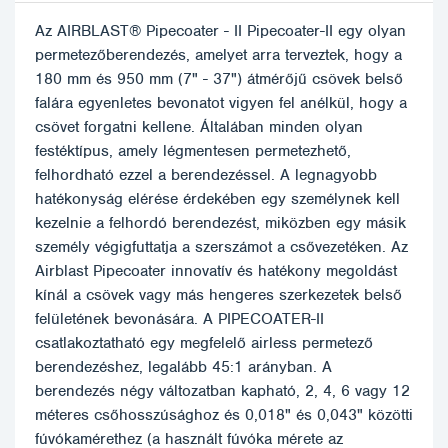
Az AIRBLAST® Pipecoater - II Pipecoater-II egy olyan
permetezőberendezés, amelyet arra terveztek, hogy a
180 mm és 950 mm (7" - 37") átmérőjű csövek belső
falára egyenletes bevonatot vigyen fel anélkül, hogy a
csövet forgatni kellene. Általában minden olyan
festéktípus, amely légmentesen permetezhető,
felhordható ezzel a berendezéssel. A legnagyobb
hatékonyság elérése érdekében egy személynek kell
kezelnie a felhordó berendezést, miközben egy másik
személy végigfuttatja a szerszámot a csővezetéken. Az
Airblast Pipecoater innovatív és hatékony megoldást
kínál a csövek vagy más hengeres szerkezetek belső
felületének bevonására. A PIPECOATER-II
csatlakoztatható egy megfelelő airless permetező
berendezéshez, legalább 45:1 arányban. A
berendezés négy változatban kapható, 2, 4, 6 vagy 12
méteres csőhosszúsághoz és 0,018" és 0,043" közötti
fúvókamérethez (a használt fúvóka mérete az