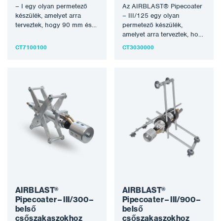
– I egy olyan permetező
Az AIRBLAST® Pipecoater
készülék, amelyet arra
– III/125 egy olyan
terveztek, hogy 90 mm és
permetező készülék,
180 mm (4″ –…
amelyet arra terveztek, hogy
76-125 mm (3″ – 5″)
CT7100100
CT3030000
átmérőjű csövek…
AIRBLAST®
AIRBLAST®
Pipecoater – III/300 –
Pipecoater – III/900 –
belső
belső
csőszakaszokhoz
csőszakaszokhoz