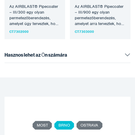
Az AIRBLAST® Pipecoater
Az AIRBLAST® Pipecoater
– III/300 egy olyan
– III/900 egy olyan
permetezőberendezés,
permetezőberendezés,
amelyet úgy terveztek, hogy
amelyet arra terveztek, hogy
125 mm és 300 mm (5″ –
300 mm és 900 mm (12″ –
CT7302000
CT7303000
12″)…
36″)…
Hasznos lehet az Ön számára
MOST
BRNO
OSTRAVA