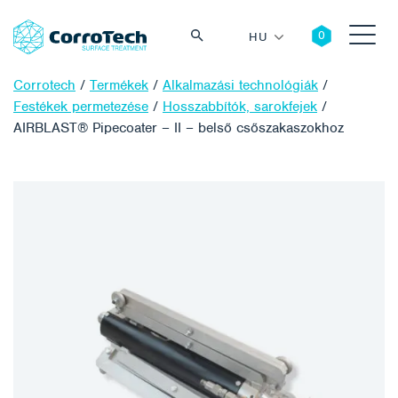
HU
Corrotech
/
Termékek
/
Alkalmazási technológiák
/
Festékek permetezése
/
Hosszabbítók, sarokfejek
/
AIRBLAST® Pipecoater – II – belső csőszakaszokhoz
Keresés