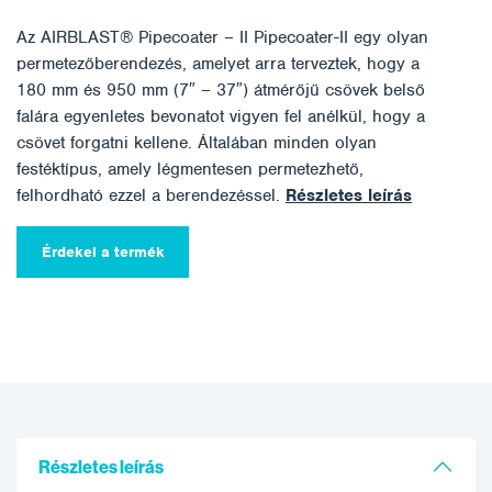
Az AIRBLAST® Pipecoater – II Pipecoater-II egy olyan
permetezőberendezés, amelyet arra terveztek, hogy a
180 mm és 950 mm (7″ – 37″) átmérőjű csövek belső
falára egyenletes bevonatot vigyen fel anélkül, hogy a
csövet forgatni kellene. Általában minden olyan
festéktípus, amely légmentesen permetezhető,
felhordható ezzel a berendezéssel.
Részletes leírás
Érdekel a termék
Részletes leírás