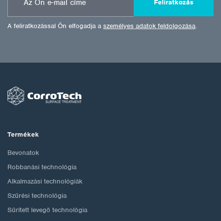
Feliratkozás
A feliratkozással Ön elfogadja a
személyes adatok feldolgozása
.
Termékek
Bevonatok
Robbanási technológia
Alkalmazási technológiák
Szűrési technológia
Sűrített levegő technológia