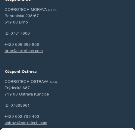
CORROTECH MORAVA s.r.o.
Bohunicka 238/67
619 00 Brno
ID: 07817606
+420 606 669 908
brno@corrotech.com
Központ Ostrava
CORROTECH OSTRAVA s.r.o.
Frýdecká 687
719 00 Ostrava Kunčice
ID: 07688661
+420 602 789 403
ostrava@corrotech.com