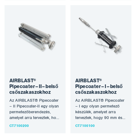
AIRBLAST®
AIRBLAST®
Pipecoater – II – belső
Pipecoater – I – belső
csőszakaszokhoz
csőszakaszokhoz
Az AIRBLAST® Pipecoater
Az AIRBLAST® Pipecoater
– II Pipecoater-II egy olyan
– I egy olyan permetező
permetezőberendezés,
készülék, amelyet arra
amelyet arra terveztek, hogy
terveztek, hogy 90 mm és
a 180 mm és 950 mm (7″…
180 mm (4″ –…
CT7100200
CT7100100