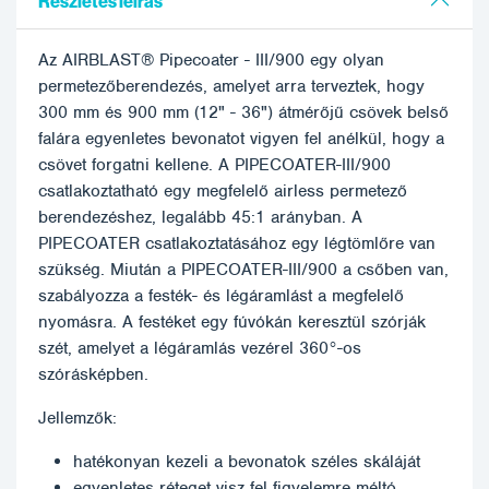
Részletes leírás
Az AIRBLAST® Pipecoater - III/900 egy olyan
permetezőberendezés, amelyet arra terveztek, hogy
300 mm és 900 mm (12" - 36") átmérőjű csövek belső
falára egyenletes bevonatot vigyen fel anélkül, hogy a
csövet forgatni kellene. A PIPECOATER-III/900
csatlakoztatható egy megfelelő airless permetező
berendezéshez, legalább 45:1 arányban. A
PIPECOATER csatlakoztatásához egy légtömlőre van
szükség. Miután a PIPECOATER-III/900 a csőben van,
szabályozza a festék- és légáramlást a megfelelő
nyomásra. A festéket egy fúvókán keresztül szórják
szét, amelyet a légáramlás vezérel 360°-os
szórásképben.
Jellemzők:
hatékonyan kezeli a bevonatok széles skáláját
egyenletes réteget visz fel figyelemre méltó