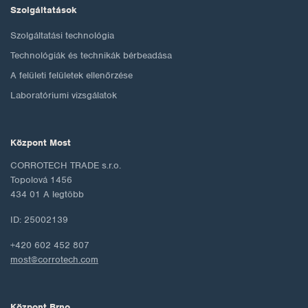
Szolgáltatások
Szolgáltatási technológia
Technológiák és technikák bérbeadása
A felületi felületek ellenőrzése
Laboratóriumi vizsgálatok
Központ Most
CORROTECH TRADE s.r.o.
Topolová 1456
434 01 A legtöbb
ID: 25002139
+420 602 452 807
most@corrotech.com
Központ Brno