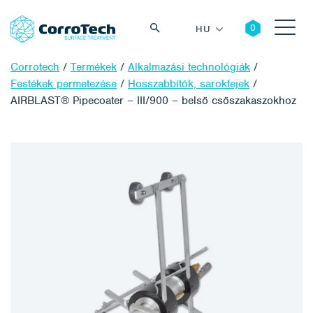
HU
Corrotech
/
Termékek
/
Alkalmazási technológiák
/
Festékek permetezése
/
Hosszabbítók, sarokfejek
/
AIRBLAST® Pipecoater – III/900 – belső csőszakaszokhoz
Keresés