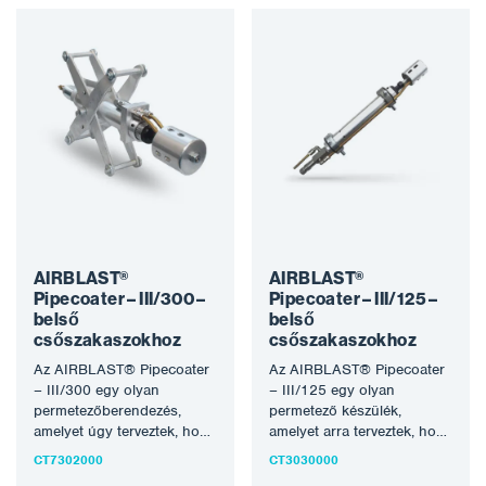
AIRBLAST®
AIRBLAST®
Pipecoater – III/300 –
Pipecoater – III/125 –
belső
belső
csőszakaszokhoz
csőszakaszokhoz
Az AIRBLAST® Pipecoater
Az AIRBLAST® Pipecoater
– III/300 egy olyan
– III/125 egy olyan
permetezőberendezés,
permetező készülék,
amelyet úgy terveztek, hogy
amelyet arra terveztek, hogy
125 mm és 300 mm (5″ –
76-125 mm (3″ – 5″)
CT7302000
CT3030000
12″)…
átmérőjű csövek…