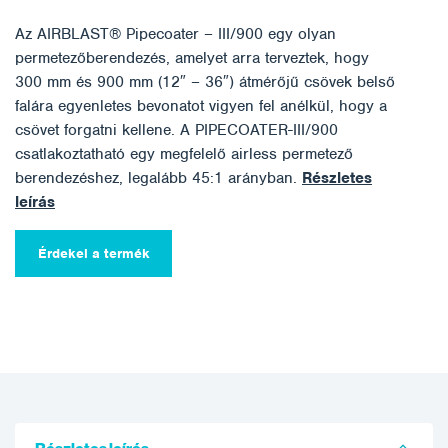
Az AIRBLAST® Pipecoater – III/900 egy olyan
permetezőberendezés, amelyet arra terveztek, hogy
300 mm és 900 mm (12″ – 36″) átmérőjű csövek belső
falára egyenletes bevonatot vigyen fel anélkül, hogy a
csövet forgatni kellene. A PIPECOATER-III/900
csatlakoztatható egy megfelelő airless permetező
berendezéshez, legalább 45:1 arányban.
Részletes
leírás
Érdekel a termék