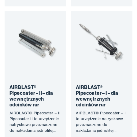
wewnętrzną ścianę rur o
ścianę rur o średnicy 76
średnicy 125…
do…
AIRBLAST®
AIRBLAST®
Pipecoater – II – dla
Pipecoater – I – dla
wewnętrznych
wewnętrznych
odcinków rur
odcinków rur
AIRBLAST® Pipecoater – II
AIRBLAST® Pipecoater – I
Pipecoater-II to urządzenie
to urządzenie natryskowe
natryskowe przeznaczone
przeznaczone do
do nakładania jednolitej
nakładania jednolitej
powłoki na wewnętrzną
powłoki na wewnętrzną