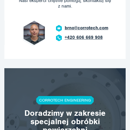
Nasi eksperci chętnie pomogą, skontaktuj się
z nami.
brno@corrotech.com
+420 606 669 908
CORROTECH ENGINEERING
Doradzimy w zakresie
specjalnej obróbki
powierzchni