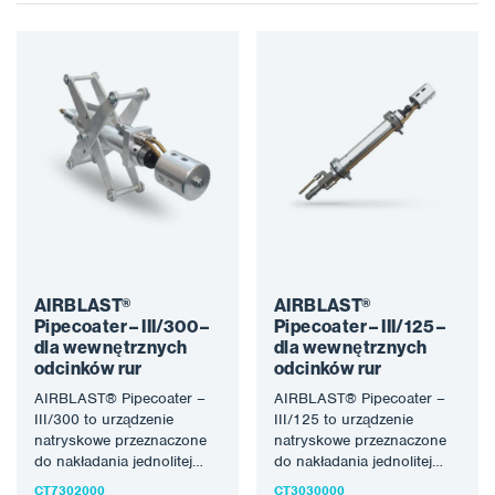
AIRBLAST®
AIRBLAST®
Pipecoater – III/300 –
Pipecoater – III/125 –
dla wewnętrznych
dla wewnętrznych
odcinków rur
odcinków rur
AIRBLAST® Pipecoater –
AIRBLAST® Pipecoater –
III/300 to urządzenie
III/125 to urządzenie
natryskowe przeznaczone
natryskowe przeznaczone
do nakładania jednolitej
do nakładania jednolitej
warstwy powłoki na
powłoki na wewnętrzną
CT7302000
CT3030000