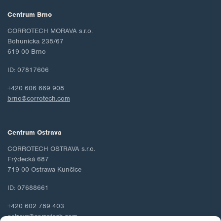
Centrum Brno
CORROTECH MORAVA s.r.o.
Bohunicka 238/67
619 00 Brno
ID: 07817606
+420 606 669 908
brno@corrotech.com
Centrum Ostrava
CORROTECH OSTRAVA s.r.o.
Frýdecká 687
719 00 Ostrawa Kunčice
ID: 07688661
+420 602 789 403
ostrava@corrotech.com