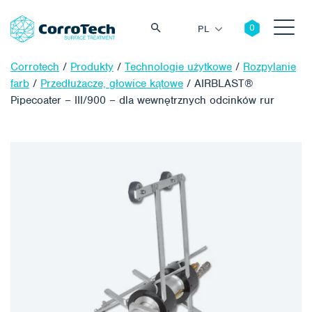
PL
Corrotech
/
Produkty
/
Technologie użytkowe
/
Rozpylanie
farb
/
Przedłużacze, głowice kątowe
/
AIRBLAST®
Pipecoater – III/900 – dla wewnętrznych odcinków rur
Szukaj