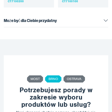
CT7100200
CT7100100
ścianę rur o średnicy od…
ścianę rur o średnicy od
90…
Może być dla Ciebie przydatny
MOST
BRNO
OSTRAVA
Potrzebujesz porady w
zakresie wyboru
produktów lub usług?