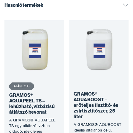
Hasonló termékek
AJÁNLOTT
GRAMOS®
GRAMOS®
AQUABOOST –
AQUAPEEL TS –
erőteljes tisztító- és
lehúzható, vízbázisú
zsírtisztítószer, 25
átlátszó bevonat
liter
A GRAMOS® AQUAPEEL
A GRAMOS® AQUBOOST
TS egy átlátszó, vízben
ideális általános célú,
oldódó, ideiglenes