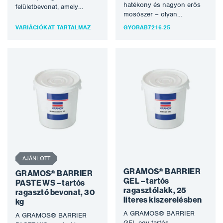
hatékony és nagyon erős
felületbevonat, amely
mosószer – olyan
minden sima, tiszta
mosószer, amely a legtöbb
fémfelületre alkalmazható,
VARIÁCIÓKAT TARTALMAZ
GYORAB7216-25
szennyeződést eltávolítja.
és egyszerű karbantartási
Nagy…
módszert…
AJÁNLOTT
GRAMOS® BARRIER
GRAMOS® BARRIER
GEL – tartós
PASTE WS – tartós
ragasztólakk, 25
ragasztó bevonat, 30
literes kiszerelésben
kg
A GRAMOS® BARRIER
A GRAMOS® BARRIER
GEL egy tartós