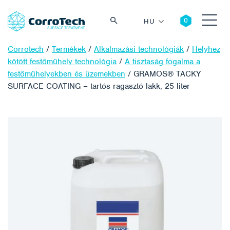
HU
Corrotech
/
Termékek
/
Alkalmazási technológiák
/
Helyhez
kötött festőműhely technológia
/
A tisztaság fogalma a
festőműhelyekben és üzemekben
/
GRAMOS® TACKY
SURFACE COATING – tartós ragasztó lakk, 25 liter
Keresés