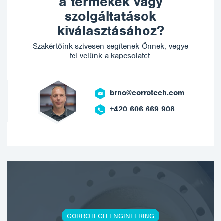
a termékek vagy
szolgáltatások
kiválasztásához?
Szakértőink szívesen segítenek Önnek, vegye
fel velünk a kapcsolatot.
brno@corrotech.com
+420 606 669 908
CORROTECH ENGINEERING