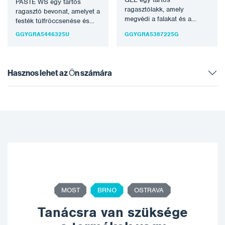
PASTE WS egy tartós
ragasztólakk, amely
ragasztó bevonat, amelyet a
megvédi a falakat és a
festék túlfröccsenése és
festékszóró fülke egyéb
egyéb szennyeződések
GGYGRA5446325U
GGYGRA5387225G
részeit a festékszóróktól
elleni védelemre terveztek
és…
a…
Hasznos lehet az Ön számára
MOST
BRNO
OSTRAVA
Tanácsra van szüksége