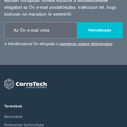
Minden hónapban híreket küldünk a felületkezelések
világából az Ön e-mail postafiókjába. Iratkozzon fel, hogy
biztosan ne maradjon le semmiről.
Feliratkozás
A feliratkozással Ön elfogadja a
személyes adatok feldolgozása
.
Termékek
Bevonatok
Robbanási technológia