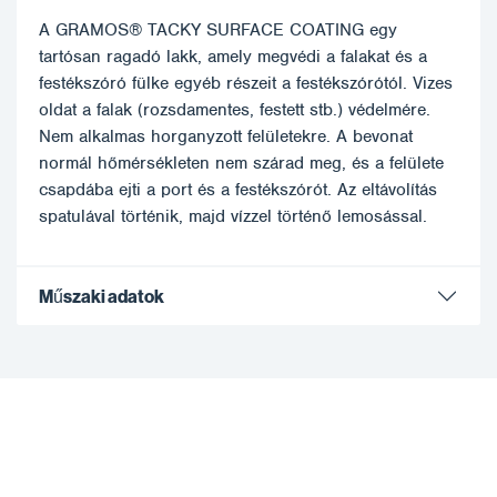
A GRAMOS® TACKY SURFACE COATING egy
tartósan ragadó lakk, amely megvédi a falakat és a
festékszóró fülke egyéb részeit a festékszórótól. Vizes
oldat a falak (rozsdamentes, festett stb.) védelmére.
Nem alkalmas horganyzott felületekre. A bevonat
normál hőmérsékleten nem szárad meg, és a felülete
csapdába ejti a port és a festékszórót. Az eltávolítás
spatulával történik, majd vízzel történő lemosással.
Műszaki adatok