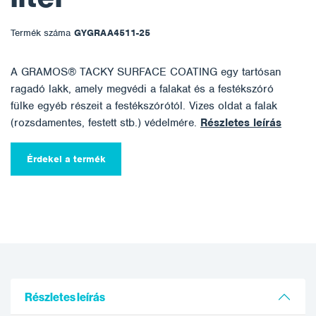
Termék száma
GYGRAA4511-25
A GRAMOS® TACKY SURFACE COATING egy tartósan
ragadó lakk, amely megvédi a falakat és a festékszóró
fülke egyéb részeit a festékszórótól. Vizes oldat a falak
(rozsdamentes, festett stb.) védelmére.
Részletes leírás
Érdekel a termék
Részletes leírás