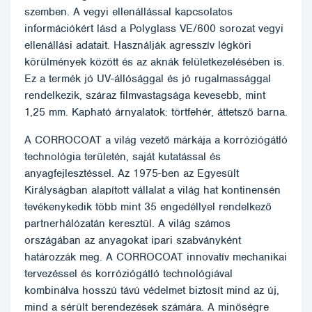
szemben. A vegyi ellenállással kapcsolatos
információkért lásd a Polyglass VE/600 sorozat vegyi
ellenállási adatait. Használják agresszív légköri
körülmények között és az aknák felületkezelésében is.
Ez a termék jó UV-állósággal és jó rugalmassággal
rendelkezik, száraz filmvastagsága kevesebb, mint
1,25 mm. Kapható árnyalatok: törtfehér, áttetsző barna.
A CORROCOAT a világ vezető márkája a korróziógátló
technológia területén, saját kutatással és
anyagfejlesztéssel. Az 1975-ben az Egyesült
Királyságban alapított vállalat a világ hat kontinensén
tevékenykedik több mint 35 engedéllyel rendelkező
partnerhálózatán keresztül. A világ számos
országában az anyagokat ipari szabványként
határozzák meg. A CORROCOAT innovatív mechanikai
tervezéssel és korróziógátló technológiával
kombinálva hosszú távú védelmet biztosít mind az új,
mind a sérült berendezések számára. A minőségre