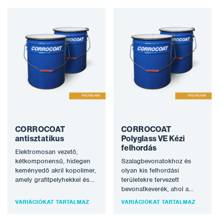
CORROCOAT
CORROCOAT
antisztatikus
Polyglass VE Kézi
felhordás
Elektromosan vezető,
kétkomponensű, hidegen
Szalagbevonatokhoz és
keményedő akril kopolimer,
olyan kis felhordási
amely grafitpelyhekkel és
területekre tervezett
speciális
bevonatkeverék, ahol a
üvegmikropelyhekkel van
légmentes szórásos
VARIÁCIÓKAT TARTALMAZ
VARIÁCIÓKAT TARTALMAZ
töltve, és úgy tervezték,
felhordás nem kivitelezhető.
hogy elvezesse a…
Kétkomponensű vinil-