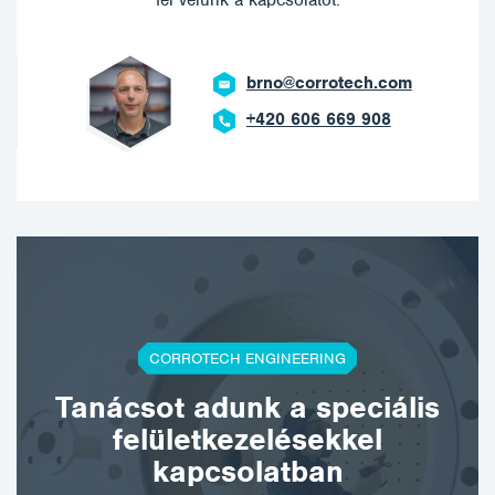
fel velünk a kapcsolatot.
brno@corrotech.com
+420 606 669 908
CORROTECH ENGINEERING
Tanácsot adunk a speciális
felületkezelésekkel
kapcsolatban