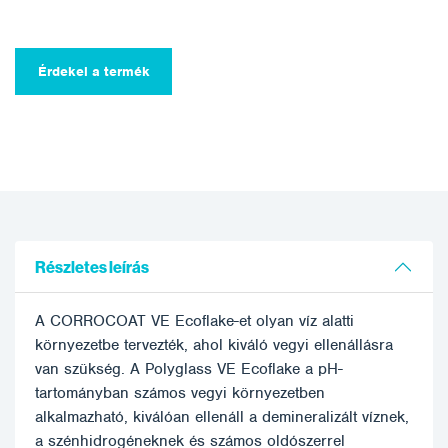
Érdekel a termék
Részletes leírás
A CORROCOAT VE Ecoflake-et olyan víz alatti
környezetbe tervezték, ahol kiváló vegyi ellenállásra
van szükség. A Polyglass VE Ecoflake a pH-
tartományban számos vegyi környezetben
alkalmazható, kiválóan ellenáll a demineralizált víznek,
a szénhidrogéneknek és számos oldószerrel