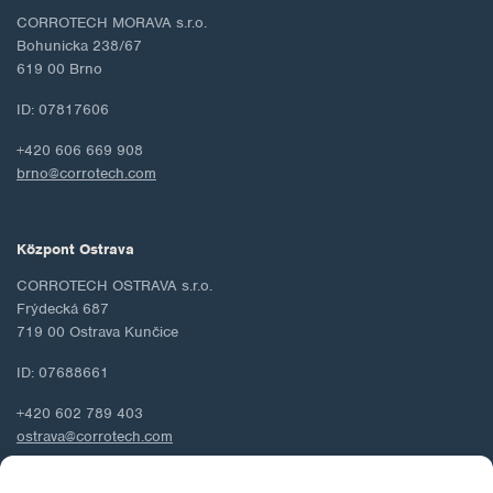
CORROTECH MORAVA s.r.o.
Bohunicka 238/67
619 00 Brno
ID: 07817606
+420 606 669 908
brno@corrotech.com
Központ Ostrava
CORROTECH OSTRAVA s.r.o.
Frýdecká 687
719 00 Ostrava Kunčice
ID: 07688661
+420 602 789 403
ostrava@corrotech.com