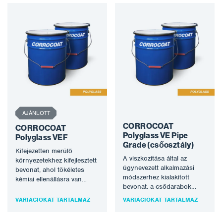
észter-akril kopolimer,
speciális üveg…
AJÁNLOTT
CORROCOAT
CORROCOAT
Polyglass VE Pipe
Polyglass VEF
Grade (csőosztály)
Kifejezetten merülő
A viszkozitása által az
környezetekhez kifejlesztett
úgynevezett alkalmazási
bevonat, ahol tökéletes
módszerhez kialakított
kémiai ellenállásra van
bevonat. a csődarabok
szükség. A Polyglass VEF a
belső felületén történő
pH-tartományban számos
VARIÁCIÓKAT TARTALMAZ
VARIÁCIÓKAT TARTALMAZ
gördítéssel. Alkalmas víz alá
kémiai környezetben
merített környezetbe,…
alkalmazható,…