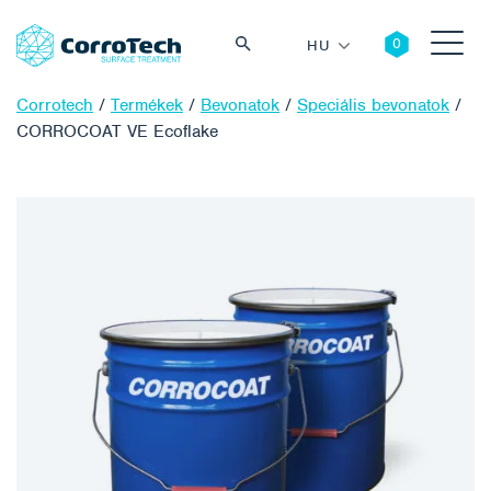
HU
Corrotech
/
Termékek
/
Bevonatok
/
Speciális bevonatok
/
CORROCOAT VE Ecoflake
Keresés