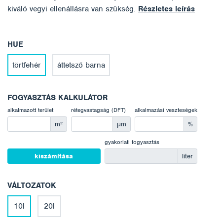
kiváló vegyi ellenállásra van szükség.
Részletes leírás
HUE
törtfehér
áttetsző barna
FOGYASZTÁS KALKULÁTOR
alkalmazott terület
rétegvastagság (DFT)
alkalmazási veszteségek
m²
μm
%
gyakorlati fogyasztás
kiszámítása
liter
VÁLTOZATOK
10l
20l