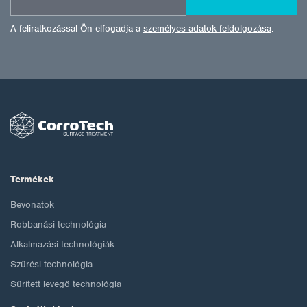
A feliratkozással Ön elfogadja a
személyes adatok feldolgozása
.
Termékek
Bevonatok
Robbanási technológia
Alkalmazási technológiák
Szűrési technológia
Sűrített levegő technológia