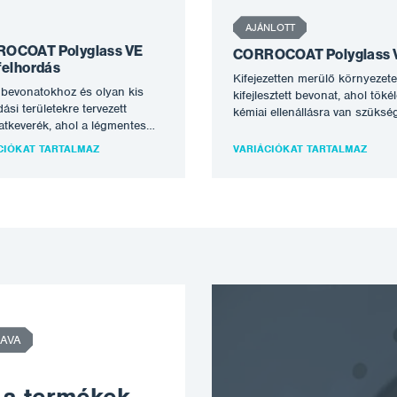
AJÁNLOTT
OCOAT Polyglass VE
CORROCOAT Polyglass 
felhordás
Kifejezetten merülő környezet
bevonatokhoz és olyan kis
kifejlesztett bevonat, ahol töké
dási területekre tervezett
kémiai ellenállásra van szüksé
tkeverék, ahol a légmentes
Polyglass VEF a pH-tartomán
sos felhordás nem
számos kémiai környezetben
CIÓKAT TARTALMAZ
VARIÁCIÓKAT TARTALMAZ
lezhető. Kétkomponensű vinil-
alkalmazható,…
-akril kopolimer, speciális
AVA