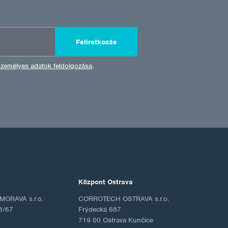
Feliratkozás
személyes adatok feldolgozása
.
Központ Ostrava
ORAVA s.r.o.
CORROTECH OSTRAVA s.r.o.
8/67
Frýdecká 687
719 00 Ostrava Kunčice