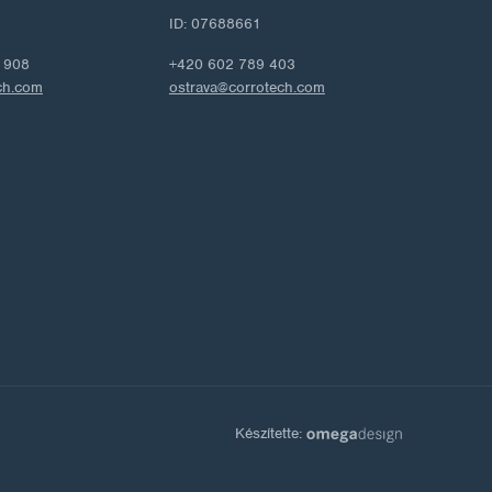
ID: 07688661
 908
+420 602 789 403
ch.com
ostrava@corrotech.com
Készítette: