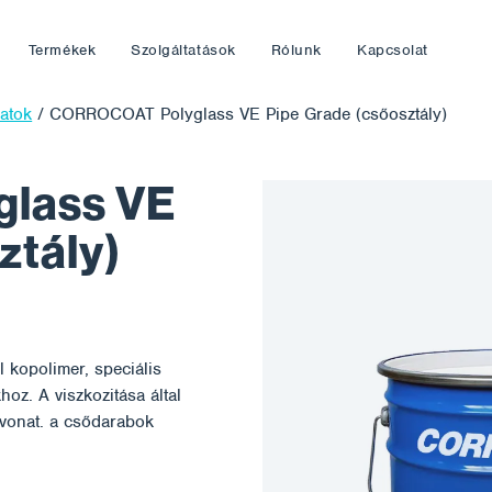
Termékek
Szolgáltatások
Rólunk
Kapcsolat
atok
/
CORROCOAT Polyglass VE Pipe Grade (csőosztály)
lass VE
ztály)
 kopolimer, speciális
oz. A viszkozitása által
evonat. a csődarabok