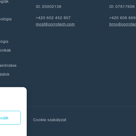
ógiák
ID: 25002139
ID: 07817606
+420 602 452 807
+420 606 669
nológia
most@corrotech.com
brno@corrote
lógia
hnikák
llenőrzése
álatok
nciák
adatok védelme
Cookie szabályzat