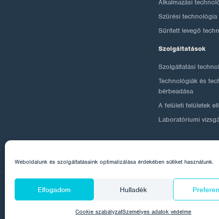
Alkalmazási technol
Szűrési technológia
Sűrített levegő tech
Szolgáltatások
Szolgáltatási techno
Technológiák és tec
bérbeadása
A felületi felületek e
Laboratóriumi vizsg
Weboldalunk és szolgáltatásaink optimalizálása érdekében sütiket használunk.
Elfogadom
Hulladék
Prefere
© 2026 Corrotech
Rólunk
Kapcsolat
Személyes 
Cookie szabályzat
Személyes adatok védelme