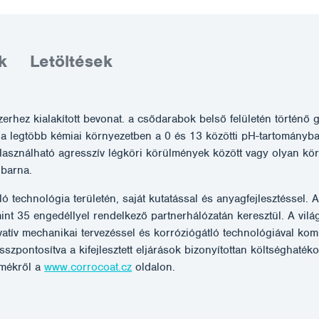
k
Letöltések
erhez kialakított bevonat. a csődarabok belső felületén történő g
 a legtöbb kémiai környezetben a 0 és 13 közötti pH-tartományban
 Használható agresszív légköri körülmények között vagy olyan kö
 barna.
technológia területén, saját kutatással és anyagfejlesztéssel. 
 mint 35 engedéllyel rendelkező partnerhálózatán keresztül. A vi
 mechanikai tervezéssel és korróziógátló technológiával kombi
pontosítva a kifejlesztett eljárások bizonyítottan költséghatéko
rmékről a
www.corrocoat.cz
oldalon.