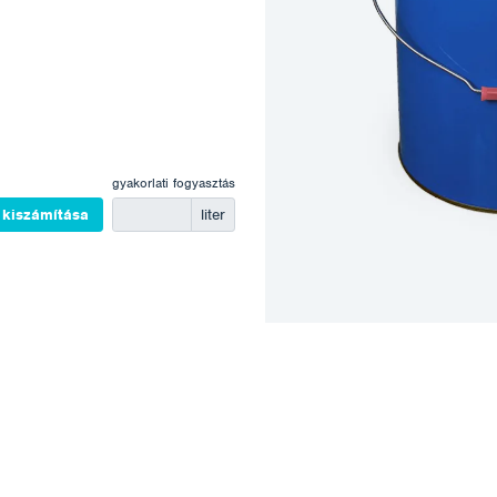
gyakorlati fogyasztás
kiszámítása
liter