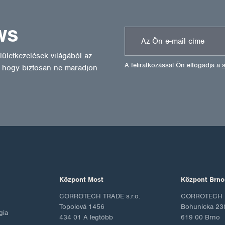
WS
ületkezelések világából az
A feliratkozással Ön elfogadja a
l, hogy biztosan ne maradjon
Központ Most
Központ Brno
CORROTECH TRADE s.r.o.
CORROTECH M
Topolová 1456
Bohunicka 23
gia
434 01 A legtöbb
619 00 Brno