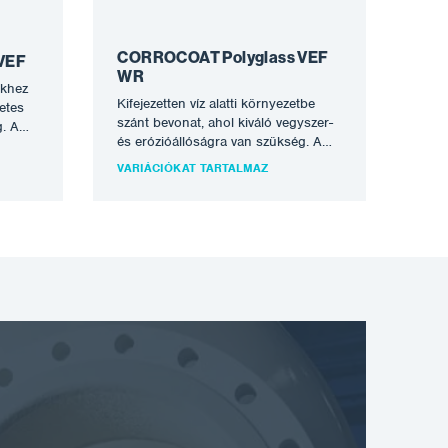
CORROCOAT Polyglass VEF
VEF
WR
ekhez
Kifejezetten víz alatti környezetbe
letes
szánt bevonat, ahol kiváló vegyszer-
g. A
és erózióállóságra van szükség. A
yban
Polyglass VEF WR a pH-
VARIÁCIÓKAT TARTALMAZ
tartományban számos…