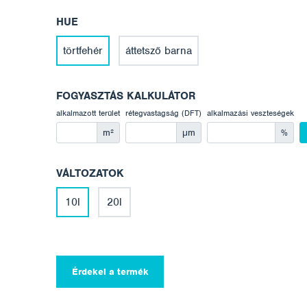
HUE
törtfehér
áttetsző barna
FOGYASZTÁS KALKULÁTOR
alkalmazott terület
rétegvastagság (DFT)
alkalmazási veszteségek
m²
μm
%
VÁLTOZATOK
10l
20l
Érdekel a termék