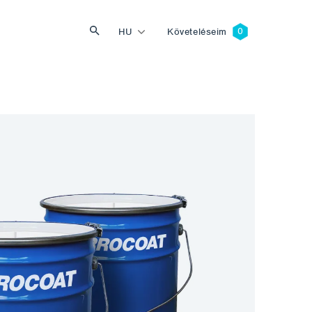
HU
Követeléseim
Keresés