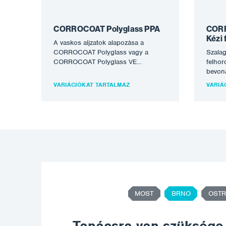
CORROCOAT Polyglass PPA
CORR
Kézi 
A vaskos aljzatok alapozása a
CORROCOAT Polyglass vagy a
Szalag
CORROCOAT Polyglass VE
felhor
felhordása előtt. Használható a
bevona
CORROCOAT Corroglass /
szórá
VARIÁCIÓKAT TARTALMAZ
VARIÁ
CORROCOAT…
kivite
észter
üveg…
MOST
BRNO
OSTR