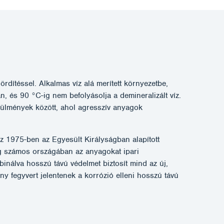
ördítéssel. Alkalmas víz alá merített környezetbe,
, és 90 °C-ig nem befolyásolja a demineralizált víz.
rülmények között, ahol agresszív anyagok
Az 1975-ben az Egyesült Királyságban alapított
lág számos országában az anyagokat ipari
nálva hosszú távú védelmet biztosít mind az új,
ny fegyvert jelentenek a korrózió elleni hosszú távú