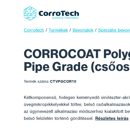
Corrotech
/
Termékek
/
Bevonatok
/
Speciális bevon
CORROCOAT Polyg
Pipe Grade (csőos
Termék száma
CTVPGCOR10
Kétkomponensű, hidegen keményedő vinilészter-akril
üvegmikropikkelyekkel töltve, belső csőalkalmazásokh
az úgynevezett alkalmazási módszerhez kialakított b
belső felületén történő gördítéssel.
Részletes leírás