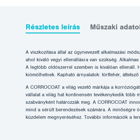
Részletes leírás
Műszaki adato
A viszkozitása által az úgynevezett alkalmazási módsz
ahol kiváló vegyi ellenállásra van szükség. Alkalmas
A legtöbb oldószerrel szemben is kiválóan ellenáll.
kiömölhetnek. Kapható árnyalatok: törtfehér, áttetsző
A CORROCOAT a világ vezető márkája a korróziógátló 
vállalat a világ hat kontinensén tevékenykedik több
szabványként határozzák meg. A CORROCOAT innovatív
mind a sérült berendezések számára. A minőségre össz
küzdelem megnyeréséhez. További információk a te