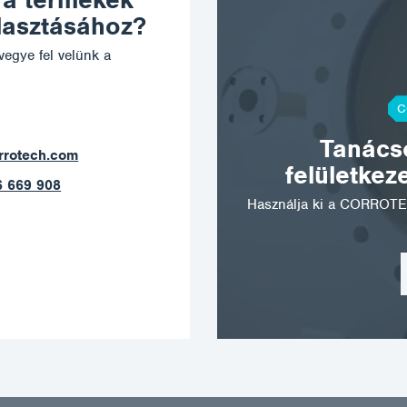
 a termékek
álasztásához?
vegye fel velünk a
C
Tanácso
ostrava@corrotech.com
felületkez
+420 602 789 403
Használja ki a CORROTE