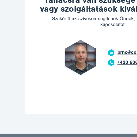
Tanácsra van szüksége
vagy szolgáltatások kiv
Szakértőink szívesen segítenek Önnek, 
kapcsolatot.
otech.com
669 908