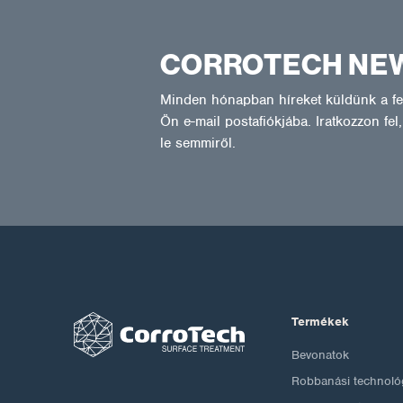
CORROTECH NE
Minden hónapban híreket küldünk a fel
Ön e-mail postafiókjába. Iratkozzon fe
le semmiről.
Termékek
Bevonatok
Robbanási technoló