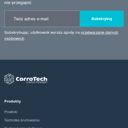
nie przegapić.
Subskrybuj
Subskrybując, użytkownik wyraża zgodę na
przetwarzanie danych
osobowych
.
Produkty
Powłoki
Technika śrutowania