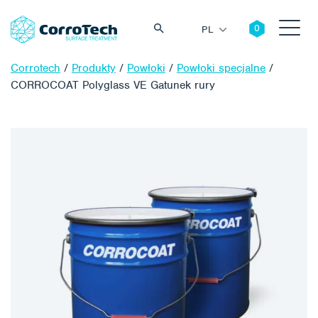
PL
Corrotech
/
Produkty
/
Powłoki
/
Powłoki specjalne
/
CORROCOAT Polyglass VE Gatunek rury
Szukaj