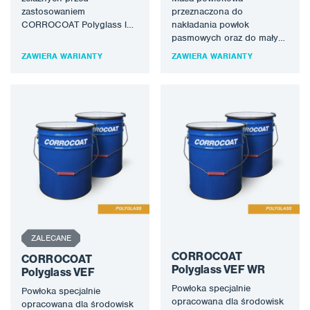
zastosowaniem
przeznaczona do
CORROCOAT Polyglass lub
nakładania powłok
CORROCOAT Polyglass VE.
pasmowych oraz do małych
Może być również
obszarów aplikacji, gdzie
ZAWIERA WARIANTY
ZAWIERA WARIANTY
stosowany do poprawy
natrysk bezpowietrzny jest
przyczepności pomiędzy
niepraktyczny.
istniejącymi…
Dwuskładnikowy kopolimer
winylowo-estrowo-
akrylowy…
ZALECANE
CORROCOAT
CORROCOAT
Polyglass VEF WR
Polyglass VEF
Powłoka specjalnie
Powłoka specjalnie
opracowana dla środowisk
opracowana dla środowisk