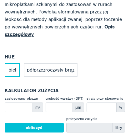
mikropłatkami szklanymi do zastosowań w rurach
wewnętrznych. Powłoka sformułowana przez jej
lepkość dla metody aplikacji zwanej. poprzez toczenie
po wewnętrznych powierzchniach części rur.
Opis
szczegółowy
HUE
biel
półprzezroczysty brąz
KALKULATOR ZUŻYCIA
zastosowany obszar
grubość warstwy (DFT)
straty przy stosowaniu
m²
μm
%
praktyczne zużycie
obliczyć
litry