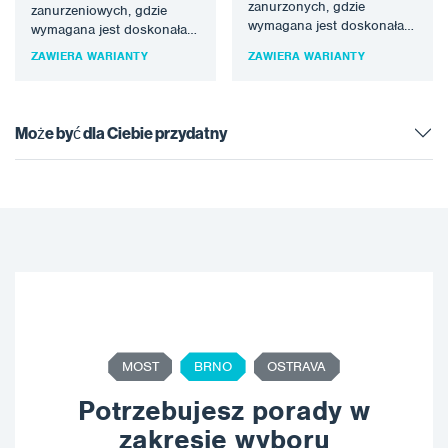
zanurzonych, gdzie
zanurzeniowych, gdzie
wymagana jest doskonała
wymagana jest doskonała
odporność chemiczna i
odporność chemiczna.
ZAWIERA WARIANTY
ZAWIERA WARIANTY
erozyjna. Polyglass VEF WR
Polyglass VEF jest
jest odpowiedni do…
odpowiedni dla wielu
środowisk chemicznych…
Może być dla Ciebie przydatny
MOST
BRNO
OSTRAVA
Potrzebujesz porady w
zakresie wyboru