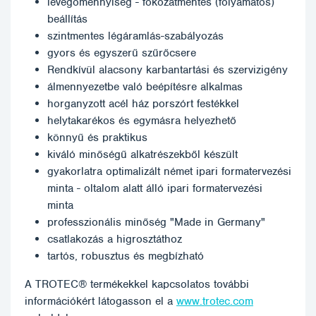
levegőmennyiség - fokozatmentes (folyamatos)
beállítás
szintmentes légáramlás-szabályozás
gyors és egyszerű szűrőcsere
Rendkívül alacsony karbantartási és szervizigény
álmennyezetbe való beépítésre alkalmas
horganyzott acél ház porszórt festékkel
helytakarékos és egymásra helyezhető
könnyű és praktikus
kiváló minőségű alkatrészekből készült
gyakorlatra optimalizált német ipari formatervezési
minta - oltalom alatt álló ipari formatervezési
minta
professzionális minőség "Made in Germany"
csatlakozás a higrosztáthoz
tartós, robusztus és megbízható
A TROTEC® termékekkel kapcsolatos további
információkért látogasson el a
www.trotec.com