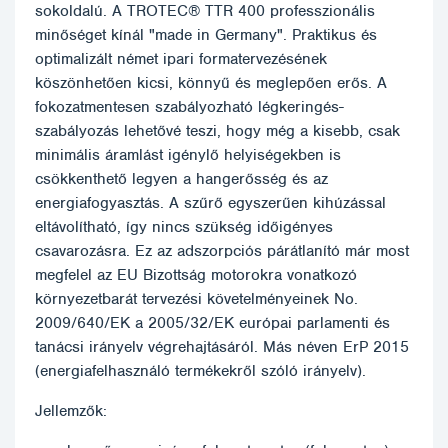
sokoldalú. A TROTEC® TTR 400 professzionális
minőséget kínál "made in Germany". Praktikus és
optimalizált német ipari formatervezésének
köszönhetően kicsi, könnyű és meglepően erős. A
fokozatmentesen szabályozható légkeringés-
szabályozás lehetővé teszi, hogy még a kisebb, csak
minimális áramlást igénylő helyiségekben is
csökkenthető legyen a hangerősség és az
energiafogyasztás. A szűrő egyszerűen kihúzással
eltávolítható, így nincs szükség időigényes
csavarozásra. Ez az adszorpciós párátlanító már most
megfelel az EU Bizottság motorokra vonatkozó
környezetbarát tervezési követelményeinek No.
2009/640/EK a 2005/32/EK európai parlamenti és
tanácsi irányelv végrehajtásáról. Más néven ErP 2015
(energiafelhasználó termékekről szóló irányelv).
Jellemzők: