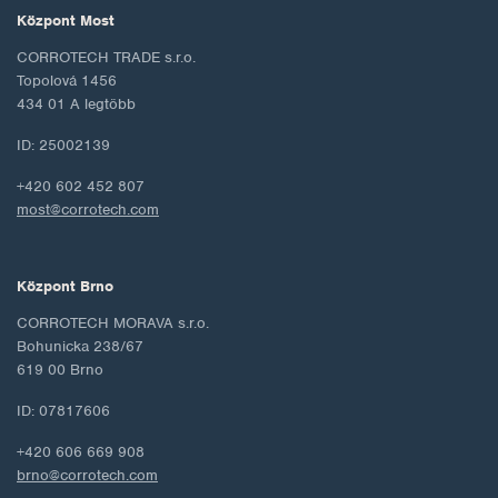
Központ Most
CORROTECH TRADE s.r.o.
Topolová 1456
434 01 A legtöbb
ID: 25002139
+420 602 452 807
most@corrotech.com
Központ Brno
CORROTECH MORAVA s.r.o.
Bohunicka 238/67
619 00 Brno
ID: 07817606
+420 606 669 908
brno@corrotech.com