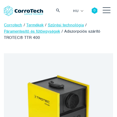
HU
Corrotech
/
Termékek
/
Szűrési technológia
/
Páramentesítő és fűtőegységek
/
Adszorpciós szárító
TROTEC® TTR 400
Keresés