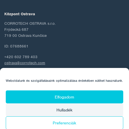
Központ Ostrava
CORROTECH OSTRAVA s.r.o.
Frýdecká 687
719 00 Ostrava Kunčice
ID: 07688661
+420 602 789 403
ostrava@corrotech.com
Weboldalunk és szolgáltatásaink optimalizálása érdekében sütiket használunk.
© 2026 Corrotech
Elfogadom
Rólunk
Kapcsolat
Személyes adatok védelme
Hulladék
Cookie szabályzat
Preferenciák
Készítette: