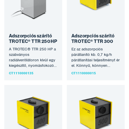
Adszorpciós szárító
Adszorpciós szárító
TROTEC® TTR 250 HP
TROTEC® TTR 300
A TROTEC® TTR 250 HP a
Ez az adszorpciós
szabványos
párátlanító kb. 0,7 kg/h
radiálventilátoron kívül egy
párátlanítási teljesítményt ér
kiegészítő, nyomásfokozó
el. Könnyű, könnyen
ventilátorral is rendelkezik,
kezelhető és nagy
CT1110000135
CT1110000015
amely a légáramlástól
teljesítményű, és többek
függően 5600…
között…