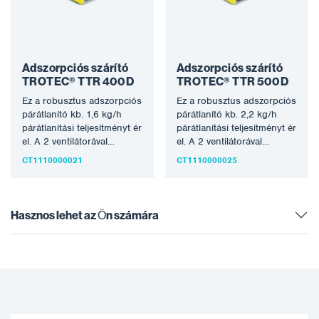
Adszorpciós szárító
Adszorpciós szárító
TROTEC® TTR 400 D
TROTEC® TTR 500 D
Ez a robusztus adszorpciós
Ez a robusztus adszorpciós
párátlanító kb. 1,6 kg/h
párátlanító kb. 2,2 kg/h
párátlanítási teljesítményt ér
párátlanítási teljesítményt ér
el. A 2 ventilátorával
el. A 2 ventilátorával
tökéletes készülék minden
tökéletes készülék minden
CT1110000021
CT1110000025
alkalmazáshoz, mind…
alkalmazáshoz, mind…
Hasznos lehet az Ön számára