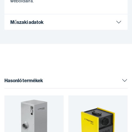
weboldalra.
Műszaki adatok
Hasonló termékek