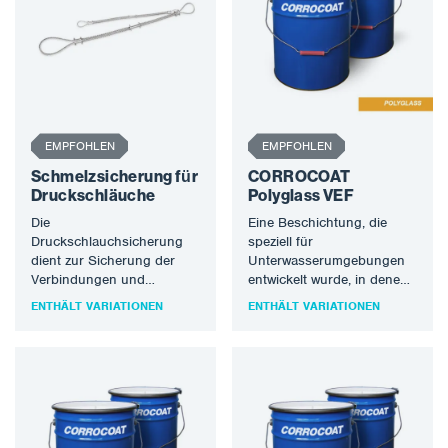
EMPFOHLEN
EMPFOHLEN
Schmelzsicherung für
CORROCOAT
Druckschläuche
Polyglass VEF
Die
Eine Beschichtung, die
Druckschlauchsicherung
speziell für
dient zur Sicherung der
Unterwasserumgebungen
Verbindungen und
entwickelt wurde, in denen
Anschlüsse von
eine perfekte chemische
ENTHÄLT VARIATIONEN
ENTHÄLT VARIATIONEN
Druckschläuchen
Beständigkeit erforderlich
untereinander oder am
ist. Polyglass VEF eignet
Gerät.
sich…
Schlauchtrennsicherungen
werden an den
Schlauchanschlüssen…