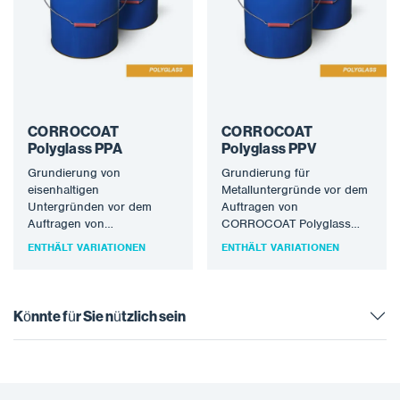
CORROCOAT
CORROCOAT
Polyglass PPA
Polyglass PPV
Grundierung von
Grundierung für
eisenhaltigen
Metalluntergründe vor dem
Untergründen vor dem
Auftragen von
Auftragen von
CORROCOAT Polyglass
CORROCOAT Polyglass
oder CORROCOAT
ENTHÄLT VARIATIONEN
ENTHÄLT VARIATIONEN
oder CORROCOAT
Polyglass VE bei
Polyglass VE. Es kann auch
Betriebstemperaturen von
verwendet werden, um…
über 80°C. Es kann…
Könnte für Sie nützlich sein