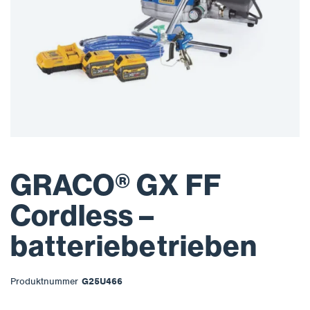
GRACO® GX FF
Cordless –
batteriebetrieben
Produktnummer
G25U466