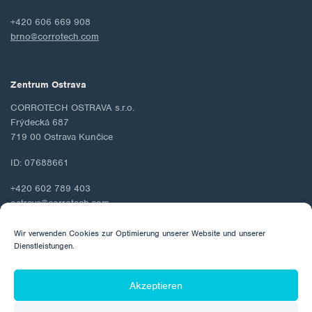
+420 606 669 908
brno@corrotech.com
Zentrum Ostrava
CORROTECH OSTRAVA s.r.o.
Frýdecká 687
719 00 Ostrava Kunčice
ID: 07688661
+420 602 789 403
ostrava@corrotech.com
Wir verwenden Cookies zur Optimierung unserer Website und unserer
Dienstleistungen.
© 2026 Corrotech
Akzeptieren
Über uns
Kontakt
Schutz personenbezogener Daten