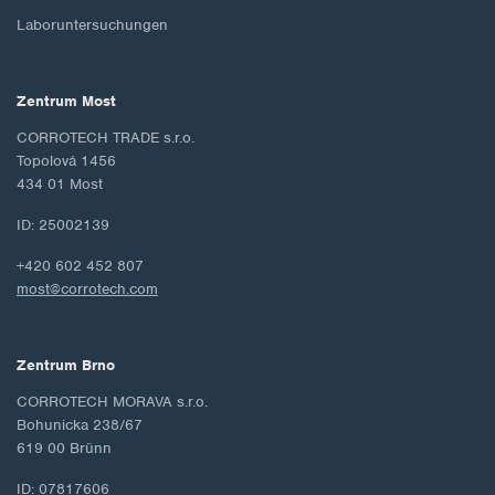
Laboruntersuchungen
Zentrum Most
CORROTECH TRADE s.r.o.
Topolová 1456
434 01 Most
ID: 25002139
+420 602 452 807
most@corrotech.com
Zentrum Brno
CORROTECH MORAVA s.r.o.
Bohunicka 238/67
619 00 Brünn
ID: 07817606