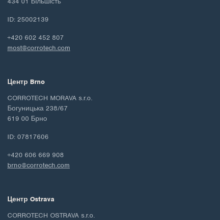
434 01 Більшість
ID: 25002139
+420 602 452 807
most@corrotech.com
Центр Brno
CORROTECH MORAVA s.r.o.
Богуницька 238/67
619 00 Брно
ID: 07817606
+420 606 669 908
brno@corrotech.com
Центр Ostrava
CORROTECH OSTRAVA s.r.o.