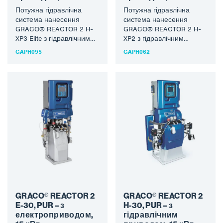
Потужна гідравлічна
Потужна гідравлічна
система нанесення
система нанесення
GRACO® REACTOR 2 H-
GRACO® REACTOR 2 H-
XP3 Elite з гідравлічним
XP2 з гідравлічним
приводом для
приводом для
GAPH095
GAPH062
розпилення захисних
розпилення захисних
полісечовинних
полісечовинних
матеріалів і
матеріалів і
пінополіуретанів.
пінополіуретанів.
Останнє…
Останнє покоління…
GRACO® REACTOR 2
GRACO® REACTOR 2
E-30, PUR – з
H-30, PUR – з
електроприводом,
гідравлічним