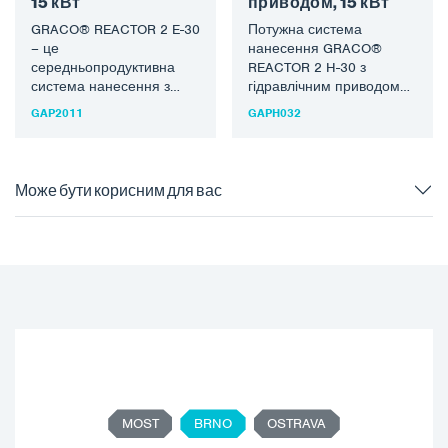
15 кВт
приводом, 15 кВт
GRACO® REACTOR 2 E-30
Потужна система
– це
нанесення GRACO®
середньопродуктивна
REACTOR 2 H-30 з
система нанесення з
гідравлічним приводом
електричним приводом
для розпилення і лиття
GAP2011
GAPH032
для розпилення і лиття
поліуретанових
поліуретанових
пінопластів. Останнє
пінопластів. Останнє
покоління машини має…
покоління…
Може бути корисним для вас
MOST
BRNO
OSTRAVA