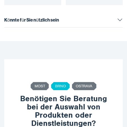
Sprühen und Gießen von
Sprühen und Gießen von
PUR-Schäumen. Die
PUR-Schäumen. Die
neueste…
neueste Generation der
Maschine…
Könnte für Sie nützlich sein
MOST
BRNO
OSTRAVA
Benötigen Sie Beratung
bei der Auswahl von
Produkten oder
Dienstleistungen?