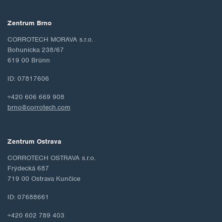
Zentrum Brno
CORROTECH MORAVA s.r.o.
Bohunicka 238/67
619 00 Brünn
ID: 07817606
+420 606 669 908
brno@corrotech.com
Zentrum Ostrava
CORROTECH OSTRAVA s.r.o.
Frýdecká 687
719 00 Ostrava Kunčice
ID: 07688661
+420 602 789 403