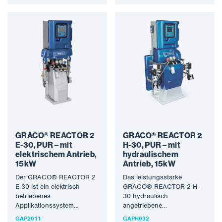
Schutzmaterialien und
Schutzmaterialien und
PUR-Schäumen. Die
PUR-Schäumen. Die
neueste…
neueste Generation der
Maschinen…
GRACO® REACTOR 2
GRACO® REACTOR 2
E-30, PUR – mit
H-30, PUR – mit
elektrischem Antrieb,
hydraulischem
15kW
Antrieb, 15kW
Der GRACO® REACTOR 2
Das leistungsstarke
E-30 ist ein elektrisch
GRACO® REACTOR 2 H-
betriebenes
30 hydraulisch
Applikationssystem
angetriebene
mittlerer Leistung zum
Applikationssystem zum
GAP2011
GAPH032