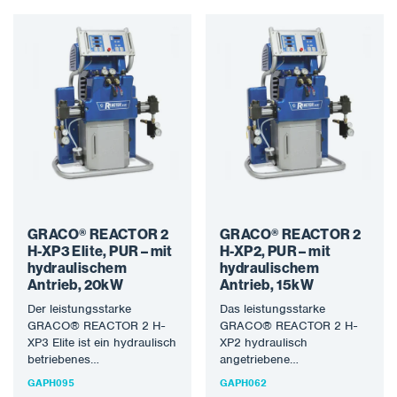
GRACO® REACTOR 2
GRACO® REACTOR 2
H-XP3 Elite, PUR – mit
H-XP2, PUR – mit
hydraulischem
hydraulischem
Antrieb, 20kW
Antrieb, 15kW
Der leistungsstarke
Das leistungsstarke
GRACO® REACTOR 2 H-
GRACO® REACTOR 2 H-
XP3 Elite ist ein hydraulisch
XP2 hydraulisch
betriebenes
angetriebene
Applikationssystem zum
Applikationssystem zum
GAPH095
GAPH062
Sprühen von Polyurea-
Sprühen von Polyurea-