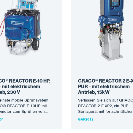
O® REACTOR E-10 HP,
GRACO® REACTOR 2 E-X
– mit elektrischem
PUR – mit elektrischem
eb, 230 V
Antrieb, 15kW
einste mobile Sprühsystem
Verlassen Sie sich auf GRAC
® REACTOR E-10HP mit
REACTOR 2 E-XP2, ein PUR-
romotor zum Sprühen von
Spritzgerät mit fortschrittlicher
ea-Schutzmaterialien und
Technologie für die Applikatio
01
GAP2012
chäumen. Die hohe Qualität
schnell abbindenden Polyurea
eräte…
Sprays.…