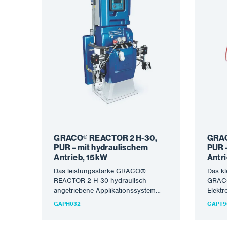
GRACO® REACTOR 2 H-30,
GRAC
PUR – mit hydraulischem
PUR 
Antrieb, 15kW
Antri
Das leistungsstarke GRACO®
Das kl
REACTOR 2 H-30 hydraulisch
GRACO
angetriebene Applikationssystem
Elekt
zum Sprühen und Gießen von PUR-
Polyur
GAPH032
GAPT9
Schäumen. Die neueste Generation
PUR-S
der Maschine…
der G