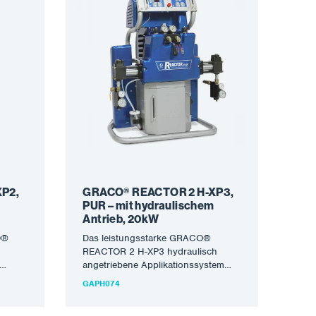
P2,
GRACO® REACTOR 2 H-XP3,
PUR – mit hydraulischem
Antrieb, 20kW
O®
Das leistungsstarke GRACO®
REACTOR 2 H-XP3 hydraulisch
angetriebene Applikationssystem
n von
zum Sprühen von Polyurea-
GAPH074
-
Schutzmaterialien und PUR-
Schäumen. Die neueste Generation