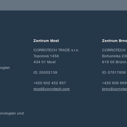
Zentrum Most
Zentrum Brn
CORROTECH TRADE s.r.o.
CORROTECH M
Topolová 1456
Bohunicka 23
434 01 Most
619 00 Brünn
ogien
ID: 25002139
ID: 07817606
+420 602 452 807
+420 606 669
most@corrotech.com
brno@corrote
hnologien und