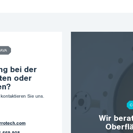
AVA
ng bei der
ten oder
en?
kontaktieren Sie uns.
C
Wir bera
a@corrotech.com
Oberfl
02 789 403