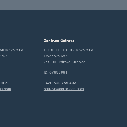
o
Zentrum Ostrava
ORAVA s.r.o.
CORROTECH OSTRAVA s.r.o.
8/67
Frýdecká 687
719 00 Ostrava Kunčice
ID: 07688661
 908
+420 602 789 403
ch.com
ostrava@corrotech.com