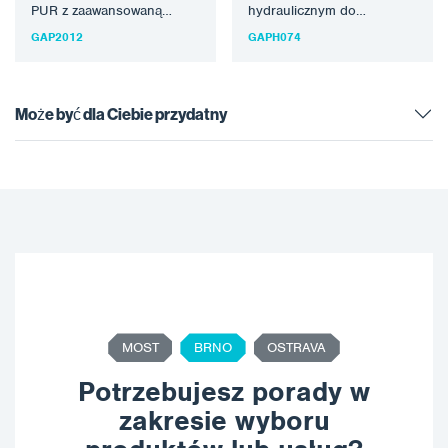
PUR z zaawansowaną
hydraulicznym do
technologią do aplikacji
natryskiwania ochronnych
GAP2012
GAPH074
szybkowiążących sprayów
materiałów
polimocznikowych.
polimocznikowych i pianek
Ponieważ jest…
PUR. Najnowsza
generacja…
Może być dla Ciebie przydatny
MOST
BRNO
OSTRAVA
Potrzebujesz porady w
zakresie wyboru