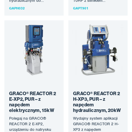
hydraulicznym do
10HP z silnikiem
natryskiwania i odlewania
elektrycznym do
GAPH032
GAPT901
pianek PUR. Najnowsza
natryskiwania ochronnych
generacja maszyny
materiałów
przynosi…
polimocznikowych i pianek
PUR. Wysoka jakość…
GRACO® REACTOR 2
GRACO® REACTOR 2
E-XP2, PUR – z
H-XP3, PUR – z
napędem
napędem
elektrycznym, 15kW
hydraulicznym, 20kW
Polegaj na GRACO®
Wydajny system aplikacji
REACTOR 2 E-XP2,
GRACO® REACTOR 2 H-
urządzeniu do natrysku
XP3 z napędem