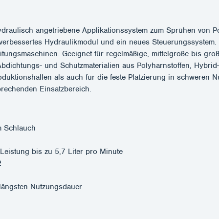
aulisch angetriebene Applikationssystem zum Sprühen von Po
 verbessertes Hydraulikmodul und ein neues Steuerungssystem.
beitungsmaschinen. Geeignet für regelmäßige, mittelgroße bis 
 Abdichtungs- und Schutzmaterialien aus Polyharnstoffen, Hybri
roduktionshallen als auch für die feste Platzierung in schweren
prechenden Einsatzbereich.
em Schlauch
eistung bis zu 5,7 Liter pro Minute
2
 längsten Nutzungsdauer