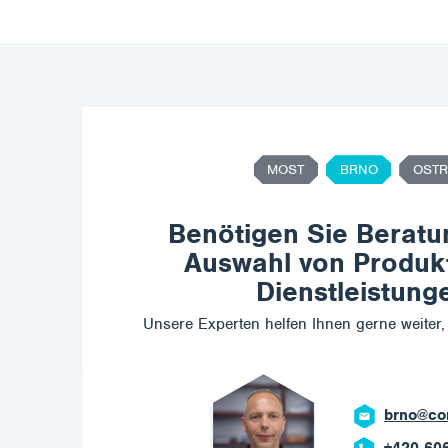
MOST
BRNO
OSTR
Benötigen Sie Beratu
Auswahl von Produk
Dienstleistung
Unsere Experten helfen Ihnen gerne weiter, 
corrotech.com
606 669 908