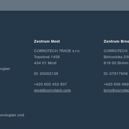
Zentrum Most
Zentrum Brn
CORROTECH TRADE s.r.o.
CORROTECH M
Topolová 1456
Bohunicka 23
434 01 Most
619 00 Brünn
ogien
ID: 25002139
ID: 07817606
+420 602 452 807
+420 606 669
most@corrotech.com
brno@corrote
hnologien und