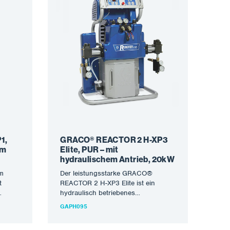
1,
GRACO® REACTOR 2 H-XP3
em
Elite, PUR – mit
hydraulischem Antrieb, 20kW
em
Der leistungsstarke GRACO®
t
REACTOR 2 H-XP3 Elite ist ein
hydraulisch betriebenes
en und
Applikationssystem zum Sprühen
GAPH095
ität
von Polyurea-Schutzmaterialien und
PUR-Schäumen. Die neueste…