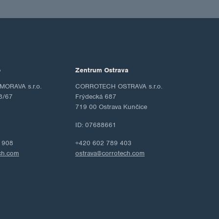
o
Zentrum Ostrava
ORAVA s.r.o.
CORROTECH OSTRAVA s.r.o.
8/67
Frýdecká 687
719 00 Ostrava Kunčice
ID: 07688661
 908
+420 602 789 403
ch.com
ostrava@corrotech.com