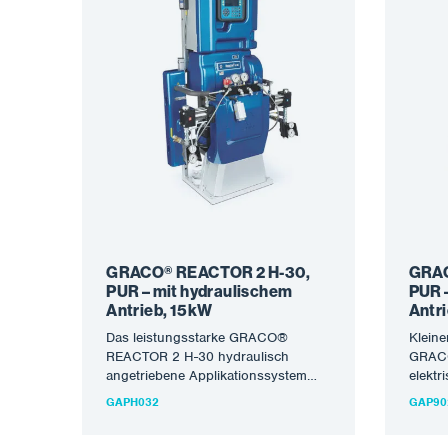
GRACO® REACTOR 2 H-30,
GRAC
PUR – mit hydraulischem
PUR 
Antrieb, 15kW
Antr
Das leistungsstarke GRACO®
Klein
REACTOR 2 H-30 hydraulisch
GRACO
angetriebene Applikationssystem
elektr
zum Sprühen und Gießen von PUR-
von Po
GAPH032
GAP90
Schäumen. Die neueste Generation
und P
der Maschine…
Qualit