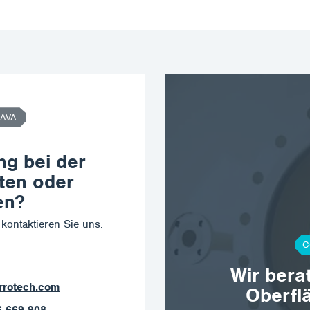
AVA
ng bei der
ten oder
en?
kontaktieren Sie uns.
C
Wir bera
ostrava@corrotech.com
Oberfl
+420 602 789 403