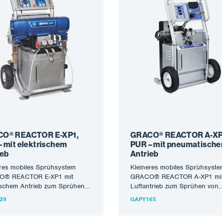
O® REACTOR E-XP1,
GRACO® REACTOR A-XP
– mit elektrischem
PUR – mit pneumatisch
ieb
Antrieb
eres mobiles Sprühsystem
Kleineres mobiles Sprühsyst
® REACTOR E-XP1 mit
GRACO® REACTOR A-XP1 mi
ischem Antrieb zum Sprühen
Luftantrieb zum Sprühen von
lyharnstoff-Schutzmaterialien
Polyharnstoff-Schutzmateriali
29
GAPY165
UR-Schäumen. Die hohe
PUR-Schäumen. Die hohe Qual
ät der Geräte…
der Geräte mit…