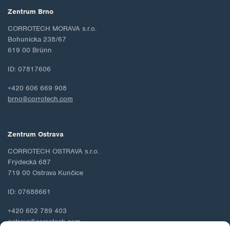
Zentrum Brno
CORROTECH MORAVA s.r.o.
Bohunicka 238/67
619 00 Brünn
ID: 07817606
+420 606 669 908
brno@corrotech.com
Zentrum Ostrava
CORROTECH OSTRAVA s.r.o.
Frýdecká 687
719 00 Ostrava Kunčice
ID: 07688661
+420 602 789 403
ostrava@corrotech.com