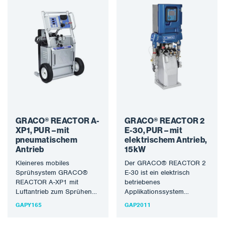
GRACO® REACTOR A-
GRACO® REACTOR 2
XP1, PUR – mit
E-30, PUR – mit
pneumatischem
elektrischem Antrieb,
Antrieb
15kW
Kleineres mobiles
Der GRACO® REACTOR 2
Sprühsystem GRACO®
E-30 ist ein elektrisch
REACTOR A-XP1 mit
betriebenes
Luftantrieb zum Sprühen
Applikationssystem
von Polyharnstoff-
mittlerer Leistung zum
GAPY165
GAP2011
Schutzmaterialien und
Sprühen und Gießen von
PUR-Schäumen. Die hohe
PUR-Schäumen. Die