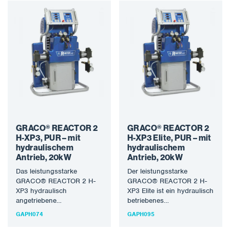
Qualität der Geräte mit…
neueste…
GRACO® REACTOR 2
GRACO® REACTOR 2
H-XP3, PUR – mit
H-XP3 Elite, PUR – mit
hydraulischem
hydraulischem
Antrieb, 20kW
Antrieb, 20kW
Das leistungsstarke
Der leistungsstarke
GRACO® REACTOR 2 H-
GRACO® REACTOR 2 H-
XP3 hydraulisch
XP3 Elite ist ein hydraulisch
angetriebene
betriebenes
Applikationssystem zum
Applikationssystem zum
GAPH074
GAPH095
Sprühen von Polyurea-
Sprühen von Polyurea-
Schutzmaterialien und
Schutzmaterialien und