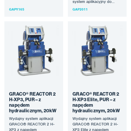
pneumatycznym do
system aplikacyjny do
natryskiwania ochronnych
natryskiwania i odlewania
GAPY165
GAP2011
materiałów
pianek PUR. Najnowsza
polimocznikowych i pianek
generacja maszyn…
PUR. Wysoka jakość…
GRACO® REACTOR 2
GRACO® REACTOR 2
H-XP3, PUR – z
H-XP3 Elite, PUR – z
napędem
napędem
hydraulicznym, 20kW
hydraulicznym, 20kW
Wydajny system aplikacji
Wydajny system aplikacji
GRACO® REACTOR 2 H-
GRACO® REACTOR 2 H-
XP3 z napędem
XP3 Elite z napędem