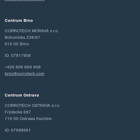
Centrum Brno
CORROTECH MORAVA s.r.o.
Bohunicka 238/67
619 00 Brno
ID: 07817606
+420 606 669 908
brno@corrotech.com
Centrum Ostrava
CORROTECH OSTRAVA s.r.o.
Frýdecká 687
719 00 Ostrawa Kunčice
ID: 07688661