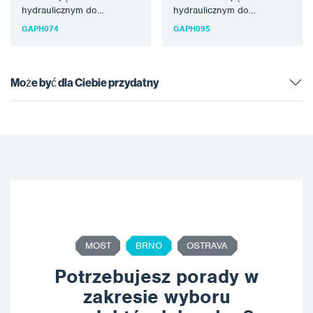
hydraulicznym do
hydraulicznym do
natryskiwania ochronnych
natryskiwania ochronnych
GAPH074
GAPH095
materiałów
materiałów
polimocznikowych i pianek
polimocznikowych i pianek
PUR. Najnowsza
PUR. Najnowsza…
generacja…
Może być dla Ciebie przydatny
MOST
BRNO
OSTRAVA
Potrzebujesz porady w
zakresie wyboru