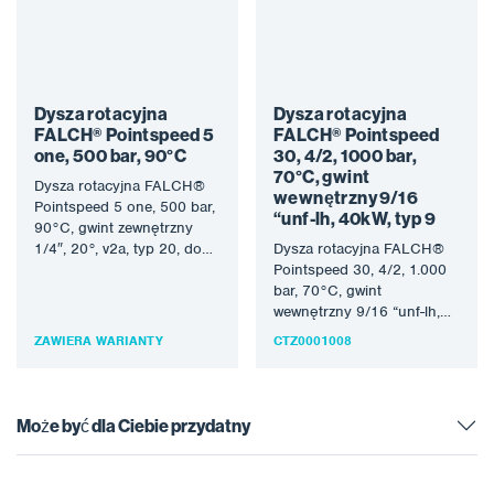
Dysza rotacyjna
Dysza rotacyjna
FALCH® Pointspeed 5
FALCH® Pointspeed
one, 500 bar, 90°C
30, 4/2, 1000 bar,
70°C, gwint
Dysza rotacyjna FALCH®
wewnętrzny 9/16
Pointspeed 5 one, 500 bar,
“unf-lh, 40kW, typ 9
90°C, gwint zewnętrzny
1/4″, 20°, v2a, typ 20, do
Dysza rotacyjna FALCH®
obróbki strumieniem
Pointspeed 30, 4/2, 1.000
wody…
bar, 70°C, gwint
wewnętrzny 9/16 “unf-lh,
40kW, typ 9, do obróbki
ZAWIERA WARIANTY
CTZ0001008
strumieniem wody…
Może być dla Ciebie przydatny