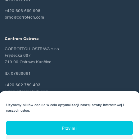
+420 606 669 908
brno@corrotech.com
Centrum Ostrava
CORROTECH OSTRAVA s.r.o.
Frýdecká 687
719 00 Ostrawa Kunčice
ID: 07688661
+420 602 789 403
ostrava@corrotech.com
Używamy plików cookie w celu optymalizacji naszej strony internetowej i
naszych usług.
© 2026 Corrotech
Przyjmij
O nas
Kontakt
Ochrona danych osobowych