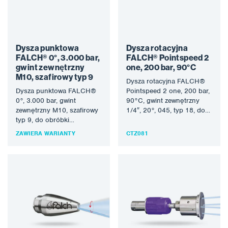
Dysza punktowa
Dysza rotacyjna
FALCH® 0°, 3.000 bar,
FALCH® Pointspeed 2
gwint zewnętrzny
one, 200 bar, 90°C
M10, szafirowy typ 9
Dysza rotacyjna FALCH®
Dysza punktowa FALCH®
Pointspeed 2 one, 200 bar,
0°, 3.000 bar, gwint
90°C, gwint zewnętrzny
zewnętrzny M10, szafirowy
1/4″, 20°, 045, typ 18, do
typ 9, do obróbki
obróbki strumieniem
strumieniem wody w
wody…
ZAWIERA WARIANTY
CTZ081
technologii FALCH®.
Strumień…