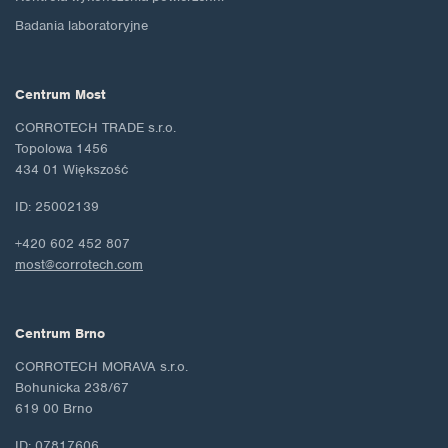
Badania laboratoryjne
Centrum Most
CORROTECH TRADE s.r.o.
Topolowa 1456
434 01 Większość
ID: 25002139
+420 602 452 807
most@corrotech.com
Centrum Brno
CORROTECH MORAVA s.r.o.
Bohunicka 238/67
619 00 Brno
ID: 07817606