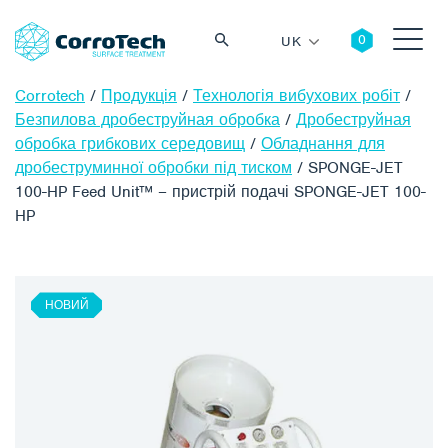
UK
Corrotech
/
Продукція
/
Технологія вибухових робіт
/
Безпилова дробеструйная обробка
/
Дробеструйная
обробка грибкових середовищ
/
Обладнання для
дробеструминної обробки під тиском
/
SPONGE-JET
Пошук
100-HP Feed Unit™ – пристрій подачі SPONGE-JET 100-
HP
НОВИЙ