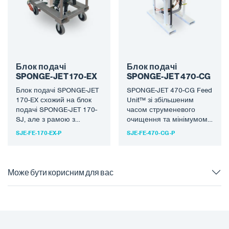
Блок подачі
Блок подачі
SPONGE-JET 170-EX
SPONGE-JET 470-CG
Блок подачі SPONGE-JET
SPONGE-JET 470-CG Feed
170-EX схожий на блок
Unit™ зі збільшеним
подачі SPONGE-JET 170-
часом струменевого
SJ, але з рамою з
очищення та мінімумом
нержавіючої сталі та
додаткових функцій. Цей
SJE-FE-170-EX-P
SJE-FE-470-CG-P
додатковими функціями
базовий, але високо
для…
оцінений пристрій
ідеально…
Може бути корисним для вас