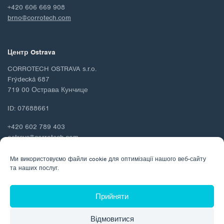
+420 606 669 908
brno@corrotech.com
Центр Ostrava
CORROTECH OSTRAVA s.r.o.
Frýdecká 687
719 00 Острава Кунчице
ID: 07688661
+420 602 789 403
ostrava@corrotech.com
Ми використовуємо файли cookie для оптимізації нашого веб-сайту
та наших послуг.
© 2026 Corrotech
Прийняти
Про нас
Контакти
Захист персональних даних
Відмовитися
Політика використання файлів cookie