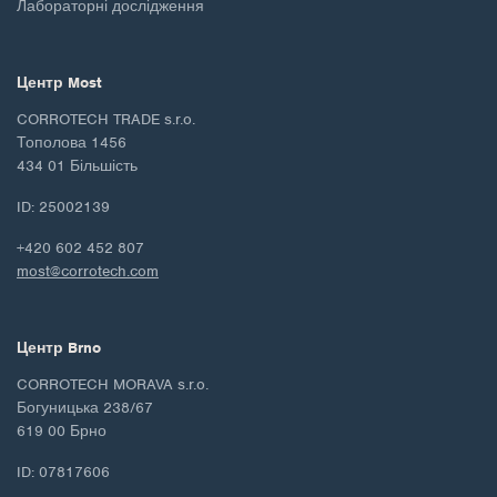
Лабораторні дослідження
Центр Most
CORROTECH TRADE s.r.o.
Тополова 1456
434 01 Більшість
ID: 25002139
+420 602 452 807
most@corrotech.com
Центр Brno
CORROTECH MORAVA s.r.o.
Богуницька 238/67
619 00 Брно
ID: 07817606