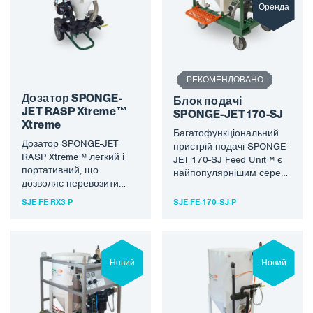
Оренда
РЕКОМЕНДОВАНО
Дозатор SPONGE-
Блок подачі
JET RASP Xtreme™
SPONGE-JET 170-SJ
Xtreme
Багатофункціональний
Дозатор SPONGE-JET
пристрій подачі SPONGE-
RASP Xtreme™ легкий і
JET 170-SJ Feed Unit™ є
портативний, що
найпопулярнішим серед
дозволяє перевозити
користувачів завдяки
його в більшості
відмінному балансу між
SJE-FE-RX3-P
SJE-FE-170-SJ-P
транспортних засобів.
розміром, вартістю і
Вертикальна конструкція
часом обробки…
кормоцеху дозволяє
проходити…
Новий
Новий