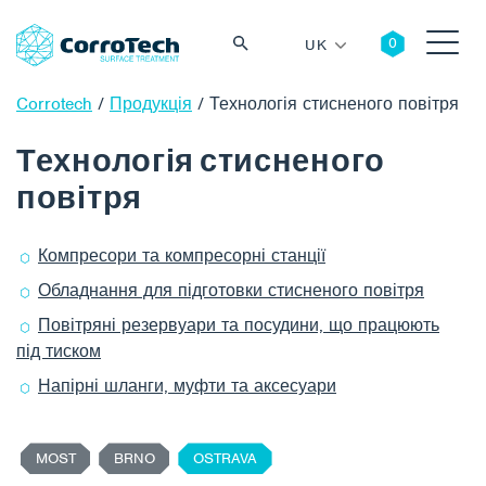
UK
Corrotech
/
Продукція
/
Технологія стисненого повітря
Технологія стисненого
повітря
Пошук
Компресори та компресорні станції
Обладнання для підготовки стисненого повітря
Повітряні резервуари та посудини, що працюють
під тиском
Напірні шланги, муфти та аксесуари
MOST
BRNO
OSTRAVA