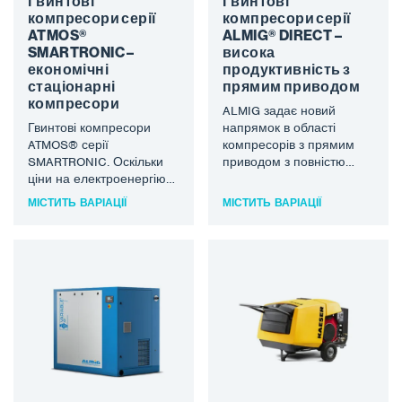
Гвинтові
Гвинтові
компресори серії
компресори серії
ATMOS®
ALMIG® DIRECT –
SMARTRONIC –
висока
економічні
продуктивність з
стаціонарні
прямим приводом
компресори
ALMIG задає новий
Гвинтові компресори
напрямок в області
ATMOS® серії
компресорів з прямим
SMARTRONIC. Оскільки
приводом з повністю
ціни на електроенергію
переробленою серією
зростають, зростає і тиск
DIRECT. Прямий привід
МІСТИТЬ ВАРІАЦІЇ
МІСТИТЬ ВАРІАЦІЇ
на якомога економніше
означає, що привідна
використання
потужність двигуна
електроенергії. Це має
передається
великий вплив на
безпосередньо на
розвиток нових
гвинтовий блок – без
технологій і не виключає
втрат, які виникають при
сферу стиснення та
використанні зубчастого
обробки повітря. Більш
колеса або клинопасової
ефективне стиснення і,
передачі. Коефіцієнт
відповідно, більш
корисної дії цього
економне використання
приводу становить
електроенергії означає
приблизно 99,9%, що