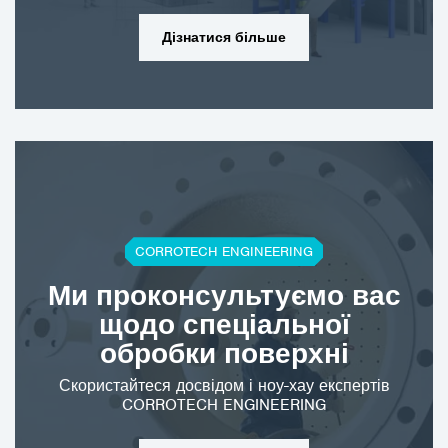
сайт www.clemco-
international.com.
Дізнатися більше
CORROTECH ENGINEERING
Ми проконсультуємо вас
щодо спеціальної
обробки поверхні
Скористайтеся досвідом і ноу-хау експертів
CORROTECH ENGINEERING