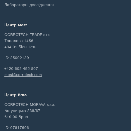
Лабораторні дослідження
Центр Most
CORROTECH TRADE s.r.o.
Тополова 1456
434 01 Більшість
ID: 25002139
+420 602 452 807
most@corrotech.com
Центр Brno
CORROTECH MORAVA s.r.o.
Богуницька 238/67
619 00 Брно
ID: 07817606