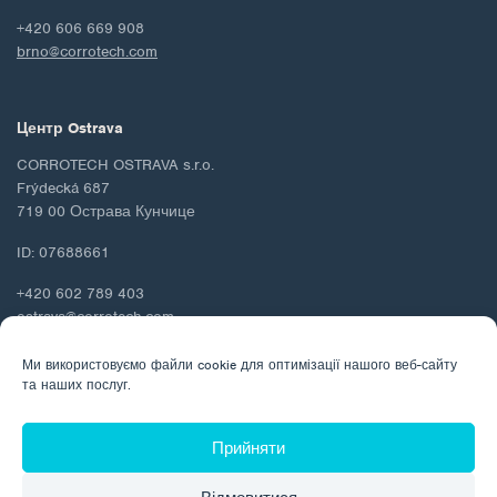
+420 606 669 908
brno@corrotech.com
Центр Ostrava
CORROTECH OSTRAVA s.r.o.
Frýdecká 687
719 00 Острава Кунчице
ID: 07688661
+420 602 789 403
ostrava@corrotech.com
Ми використовуємо файли cookie для оптимізації нашого веб-сайту
та наших послуг.
© 2026 Corrotech
Прийняти
Про нас
Контакти
Захист персональних даних