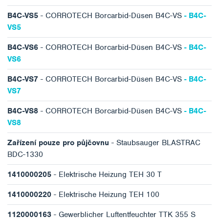
B4C-VS5
- CORROTECH Borcarbid-Düsen B4C-VS
- B4C-
VS5
B4C-VS6
- CORROTECH Borcarbid-Düsen B4C-VS
- B4C-
VS6
B4C-VS7
- CORROTECH Borcarbid-Düsen B4C-VS
- B4C-
VS7
B4C-VS8
- CORROTECH Borcarbid-Düsen B4C-VS
- B4C-
VS8
Zařízení pouze pro půjčovnu
- Staubsauger BLASTRAC
BDC-1330
1410000205
- Elektrische Heizung TEH 30 T
1410000220
- Elektrische Heizung TEH 100
1120000163
- Gewerblicher Luftentfeuchter TTK 355 S