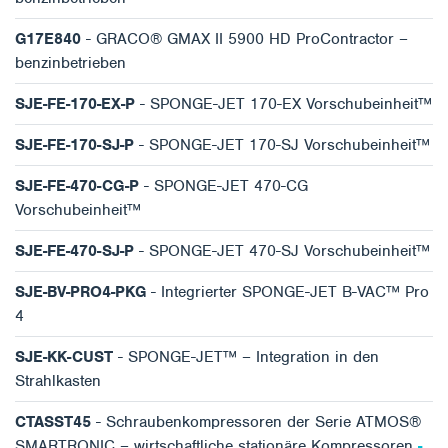
G17E840
- GRACO® GMAX II 5900 HD ProContractor –
benzinbetrieben
SJE-FE-170-EX-P
- SPONGE-JET 170-EX Vorschubeinheit™
SJE-FE-170-SJ-P
- SPONGE-JET 170-SJ Vorschubeinheit™
SJE-FE-470-CG-P
- SPONGE-JET 470-CG
Vorschubeinheit™
SJE-FE-470-SJ-P
- SPONGE-JET 470-SJ Vorschubeinheit™
SJE-BV-PRO4-PKG
- Integrierter SPONGE-JET B-VAC™ Pro
4
SJE-KK-CUST
- SPONGE-JET™ – Integration in den
Strahlkasten
CTASST45
- Schraubenkompressoren der Serie ATMOS®
SMARTRONIC – wirtschaftliche stationäre Kompressoren
-