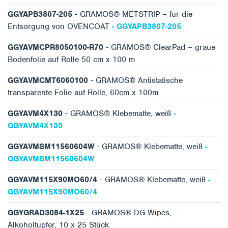
GGYAPB3807-205
- GRAMOS® METSTRIP – für die
Entsorgung von OVENCOAT
- GGYAPB3807-205
GGYAVMCPR8050100-R70
- GRAMOS® ClearPad – graue
Bodenfolie auf Rolle 50 cm x 100 m
GGYAVMCMT6060100
- GRAMOS® Antistatische
transparente Folie auf Rolle, 60cm x 100m
GGYAVM4X130
- GRAMOS® Klebematte, weiß
-
GGYAVM4X130
GGYAVMSM11560604W
- GRAMOS® Klebematte, weiß
-
GGYAVMSM11560604W
GGYAVM115X90MO60/4
- GRAMOS® Klebematte, weiß
-
GGYAVM115X90MO60/4
GGYGRAD3084-1X25
- GRAMOS® DG Wipes, –
Alkoholtupfer, 10 x 25 Stück