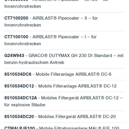
Innenrohrstrecken
CT7100200
- AIRBLAST® Pipecoater – II – für
Innenrohrstrecken
CT7100100
- AIRBLAST® Pipecoater – I – für
Innenrohrstrecken
G24W943
- GRACO® DUTYMAX GH 230 DI Standard – mit
benzin-hydraulischem Antrieb
8510534DC6
- Mobile Filteranlage AIRBLAST® DC-6
8510534DC12
- Mobile Filteranlage AIRBLAST® DC-12
8510534DC12A
- Mobiles Filtergerät AIRBLAST® DC-12 –
für explosive Stäube
8510534DC20
- Mobiles Filtergerät AIRBLAST® DC-20
CTMALPJF100
- Mobile Filtrationsanlage MAL® PJF 100