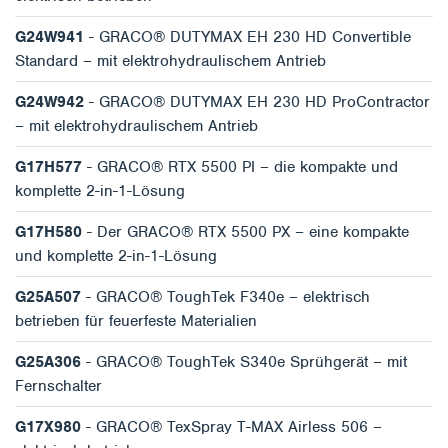
G24W941
- GRACO® DUTYMAX EH 230 HD Convertible
Standard – mit elektrohydraulischem Antrieb
G24W942
- GRACO® DUTYMAX EH 230 HD ProContractor
– mit elektrohydraulischem Antrieb
G17H577
- GRACO® RTX 5500 PI – die kompakte und
komplette 2-in-1-Lösung
G17H580
- Der GRACO® RTX 5500 PX – eine kompakte
und komplette 2-in-1-Lösung
G25A507
- GRACO® ToughTek F340e – elektrisch
betrieben für feuerfeste Materialien
G25A306
- GRACO® ToughTek S340e Sprühgerät – mit
Fernschalter
G17X980
- GRACO® TexSpray T-MAX Airless 506 –