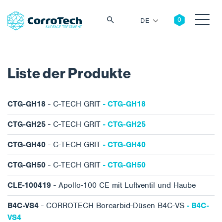
DE
Liste der Produkte
Suche
CTG-GH18
- C-TECH GRIT
- CTG-GH18
CTG-GH25
- C-TECH GRIT
- CTG-GH25
CTG-GH40
- C-TECH GRIT
- CTG-GH40
CTG-GH50
- C-TECH GRIT
- CTG-GH50
CLE-100419
- Apollo-100 CE mit Luftventil und Haube
B4C-VS4
- CORROTECH Borcarbid-Düsen B4C-VS
- B4C-
VS4