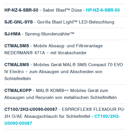
HP-NZ-6-SBR-50
- Saber Blast™ Düse
- HP-NZ-6-SBR-50
SJE-GNL-SYS
- Gorilla Blast Light™ LED-Beleuchtung
SJ-HMA
- Spreng-Stundenzähler™
CTMALSMS
- Mobile Absaug- und Filtrieranlage
NEDERMAN® 471A – mit Vorabscheider
CTMALSMS
- Mobiles Gerät MAL® SMS Compact 70 EVO
IV Electro – zum Absaugen und Abscheiden von
Schleifmitteln
CTMALKOPP
- MAL® KOMBI++ Mobiles Gerät zum
Absaugen und Recyceln von metallischen Schleifmitteln
CT100/2H2-U0090-00087
- ESPIROFLEX® FLEXADUR PU-
2H O/AE Absaugschlauch für Schleifmittel
- CT100/2H2-
U0090-00087