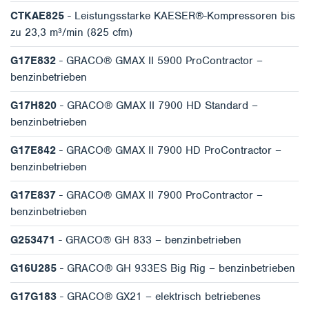
CTKAE825
- Leistungsstarke KAESER®-Kompressoren bis
zu 23,3 m³/min (825 cfm)
G17E832
- GRACO® GMAX II 5900 ProContractor –
benzinbetrieben
G17H820
- GRACO® GMAX II 7900 HD Standard –
benzinbetrieben
G17E842
- GRACO® GMAX II 7900 HD ProContractor –
benzinbetrieben
G17E837
- GRACO® GMAX II 7900 ProContractor –
benzinbetrieben
G253471
- GRACO® GH 833 – benzinbetrieben
G16U285
- GRACO® GH 933ES Big Rig – benzinbetrieben
G17G183
- GRACO® GX21 – elektrisch betriebenes