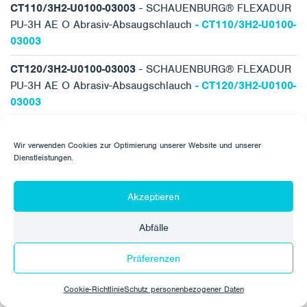
CT110/3H2-U0100-03003
- SCHAUENBURG® FLEXADUR
PU-3H AE O Abrasiv-Absaugschlauch
- CT110/3H2-U0100-
03003
CT120/3H2-U0100-03003
- SCHAUENBURG® FLEXADUR
PU-3H AE O Abrasiv-Absaugschlauch
- CT120/3H2-U0100-
03003
CT125/3H2-U0100-03003
- SCHAUENBURG® FLEXADUR
Wir verwenden Cookies zur Optimierung unserer Website und unserer
PU-3H AE O Abrasiv-Absaugschlauch
- CT125/3H2-U0100-
Dienstleistungen.
03003
CT130/3H2-U0100-03003
- SCHAUENBURG® FLEXADUR
Akzeptieren
PU-3H AE O Abrasiv-Absaugschlauch
- CT130/3H2-U0100-
03003
Abfälle
CT140/3H2-U0100-03003
- SCHAUENBURG® FLEXADUR
Präferenzen
PU-3H AE O Abrasiv-Absaugschlauch
- CT140/3H2-U0100-
03003
Cookie-Richtlinie
Schutz personenbezogener Daten