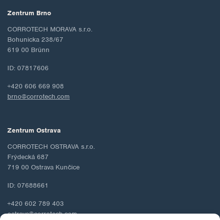
Zentrum Brno
CORROTECH MORAVA s.r.o.
Bohunicka 238/67
619 00 Brünn
ID: 07817606
+420 606 669 908
brno@corrotech.com
Zentrum Ostrava
CORROTECH OSTRAVA s.r.o.
Frýdecká 687
719 00 Ostrava Kunčice
ID: 07688661
+420 602 789 403
ostrava@corrotech.com