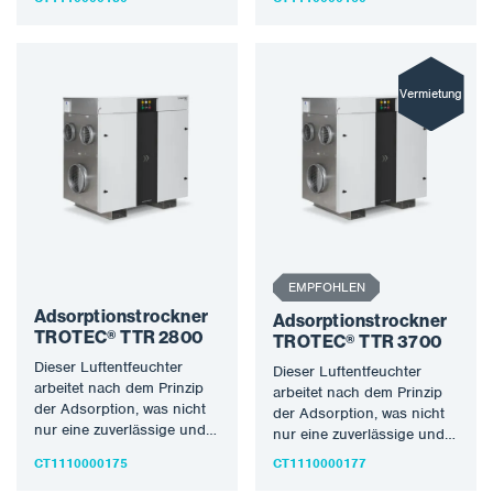
Entfeuchtungsleistung
Entfeuchtungsleistung
auch bei niedrigen
auch bei niedrigen
Temperaturen…
Temperaturen…
Vermietung
EMPFOHLEN
Adsorptionstrockner
Adsorptionstrockner
TROTEC® TTR 2800
TROTEC® TTR 3700
Dieser Luftentfeuchter
Dieser Luftentfeuchter
arbeitet nach dem Prinzip
arbeitet nach dem Prinzip
der Adsorption, was nicht
der Adsorption, was nicht
nur eine zuverlässige und
nur eine zuverlässige und
hohe
hohe
CT1110000175
CT1110000177
Entfeuchtungsleistung
Entfeuchtungsleistung
auch bei niedrigen