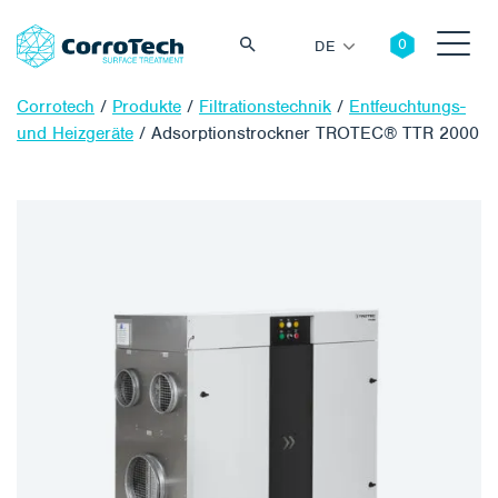
DE
Corrotech
/
Produkte
/
Filtrationstechnik
/
Entfeuchtungs-
und Heizgeräte
/
Adsorptionstrockner TROTEC® TTR 2000
Suche