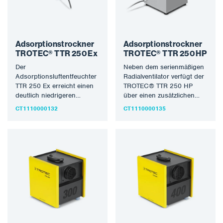
Adsorptionstrockner
Adsorptionstrockner
TROTEC® TTR 250 Ex
TROTEC® TTR 250 HP
Der
Neben dem serienmäßigen
Adsorptionsluftentfeuchter
Radialventilator verfügt der
TTR 250 Ex erreicht einen
TROTEC® TTR 250 HP
deutlich niedrigeren
über einen zusätzlichen
Taupunkt als ein
Booster-Ventilator, der den
CT1110000132
CT1110000135
Kondensationsluftentfeuchter
Druck je nach Luftmenge…
und garantiert so eine hohe
Entfeuchtungsleistung
auch…