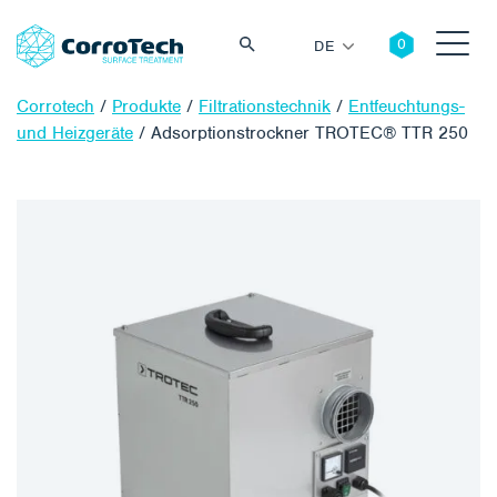
DE
Corrotech
/
Produkte
/
Filtrationstechnik
/
Entfeuchtungs-
und Heizgeräte
/
Adsorptionstrockner TROTEC® TTR 250
Suche