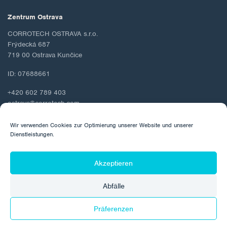
Zentrum Ostrava
CORROTECH OSTRAVA s.r.o.
Frýdecká 687
719 00 Ostrava Kunčice
ID: 07688661
+420 602 789 403
ostrava@corrotech.com
Wir verwenden Cookies zur Optimierung unserer Website und unserer
Dienstleistungen.
© 2026 Corrotech
Akzeptieren
Über uns
Kontakt
Schutz personenbezogener Daten
Abfälle
Cookie-Richtlinie
Präferenzen
Hergestellt von: