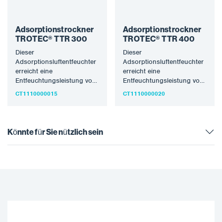
Adsorptionstrockner
Adsorptionstrockner
TROTEC® TTR 300
TROTEC® TTR 400
Dieser
Dieser
Adsorptionsluftentfeuchter
Adsorptionsluftentfeuchter
erreicht eine
erreicht eine
Entfeuchtungsleistung von
Entfeuchtungsleistung von
ca. 0,7 kg/h. Er ist leicht,
ca. 1,2 kg/h. Er ist leicht,
CT1110000015
CT1110000020
handlich und leistungsstark
handlich und leistungsstark
und unter anderem
und unter anderem
vielseitig einsetzbar.…
vielseitig einsetzbar.…
Könnte für Sie nützlich sein