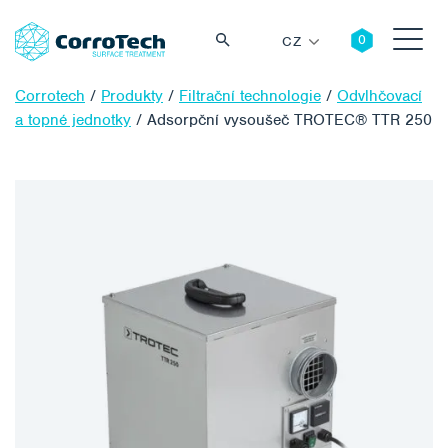
CZ
Corrotech
/
Produkty
/
Filtrační technologie
/
Odvlhčovací
a topné jednotky
/
Adsorpční vysoušeč TROTEC® TTR 250
Vyhledávání