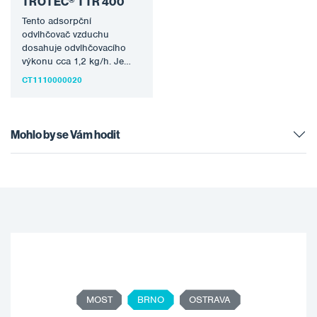
TROTEC® TTR 400
Tento adsorpční
odvlhčovač vzduchu
dosahuje odvlhčovacího
výkonu cca 1,2 kg/h. Je
lehký, snadno ovladatelný a
CT1110000020
výkonný a mimo jiné také…
Mohlo by se Vám hodit
MOST
BRNO
OSTRAVA