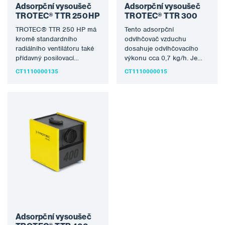
Adsorpční vysoušeč
Adsorpční vysoušeč
TROTEC® TTR 250 HP
TROTEC® TTR 300
TROTEC® TTR 250 HP má
Tento adsorpční
kromě standardního
odvlhčovač vzduchu
radiálního ventilátoru také
dosahuje odvlhčovacího
přídavný posilovací
výkonu cca 0,7 kg/h. Je
ventilátor, který posiluje tlak
lehký, snadno ovladatelný a
CT1110000135
CT1110000015
až na 5600 Pa…
výkonný a mimo jiné také…
Adsorpční vysoušeč