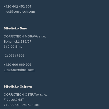
+420 602 452 807
most@corrotech.com
Středisko Brno
CORROTECH MORAVA s.r.o.
Bohunická 238/67
619 00 Brno
IČ: 07817606
+420 606 669 908
brno@corrotech.com
Středisko Ostrava
CORROTECH OSTRAVA s.r.o.
Frýdecká 687
719 00 Ostrava Kunčice