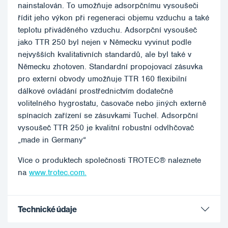
nainstalován. To umožňuje adsorpčnímu vysoušeči
řídit jeho výkon při regeneraci objemu vzduchu a také
teplotu přiváděného vzduchu. Adsorpční vysoušeč
jako TTR 250 byl nejen v Německu vyvinut podle
nejvyšších kvalitativních standardů, ale byl také v
Německu zhotoven. Standardní propojovací zásuvka
pro externí obvody umožňuje TTR 160 flexibilní
dálkové ovládání prostřednictvím dodatečně
volitelného hygrostatu, časovače nebo jiných externě
spínacích zařízení se zásuvkami Tuchel. Adsorpční
vysoušeč TTR 250 je kvalitní robustní odvlhčovač
„made in Germany“
Více o produktech společnosti TROTEC® naleznete
na
www.trotec.com.
Technické údaje