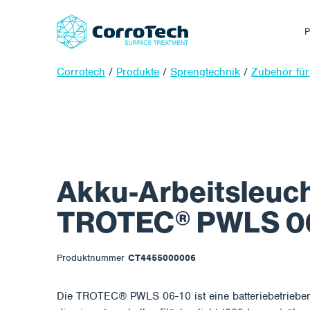
P
Corrotech
/
Produkte
/
Sprengtechnik
/
Zubehör für
Akku-Arbeitsleuc
TROTEC® PWLS 0
Produktnummer
CT4455000006
Die TROTEC® PWLS 06-10 ist eine batteriebetrieben