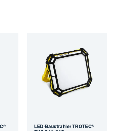
EC®
LED-Baustrahler TROTEC®