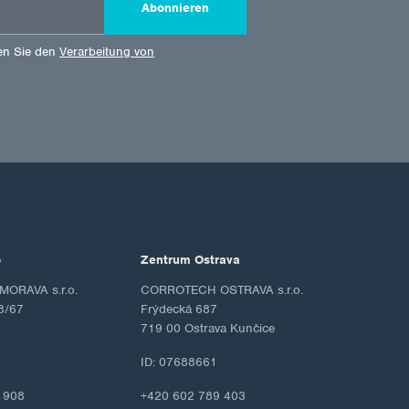
Abonnieren
en Sie den
Verarbeitung von
o
Zentrum Ostrava
ORAVA s.r.o.
CORROTECH OSTRAVA s.r.o.
8/67
Frýdecká 687
719 00 Ostrava Kunčice
ID: 07688661
 908
+420 602 789 403