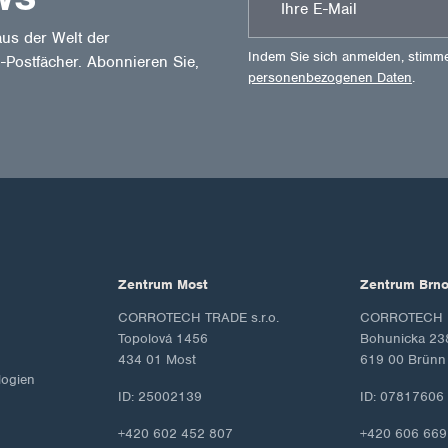
us der Welt der
Indem Sie sich anmelden, stimm
-Postfächer. Abonnieren Sie,
personenbezogenen Daten
.
Zentrum Most
Zentrum Brn
CORROTECH TRADE s.r.o.
CORROTECH M
Topolová 1456
Bohunicka 23
434 01 Most
619 00 Brünn
ogien
ID: 25002139
ID: 07817606
+420 602 452 807
+420 606 669