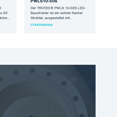
PWLS 10-50S
®
Der TROTEC® PWLS 10-50S LED-
zu 85
Baustrahler ist ein extrem flacher
liche
Strahler, ausgestattet mit
rd
energiesparender SMD-Flächen-
CT4455000220
LED-Technologie. Ob im
Innenbereich oder auf der…