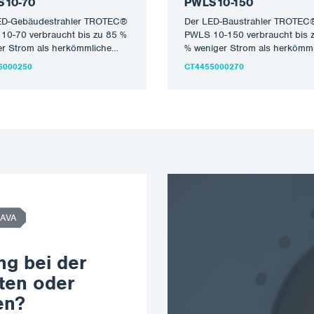
 10-70
PWLS 10-150
ED-Gebäudestrahler TROTEC®
Der LED-Baustrahler TROTEC
10-70 verbraucht bis zu 85 %
PWLS 10-150 verbraucht bis 
er Strom als herkömmliche
% weniger Strom als herkömm
nstrahler. Ermöglicht wird
Halogenstrahler. Ermöglicht wi
5000250
CT4455000270
Energieeffizienz durch…
diese energieeffiziente und…
AVA
ng bei der
ten oder
en?