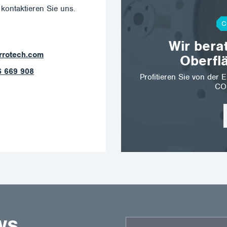
kontaktieren Sie uns.
C
Wir bera
rava@corrotech.com
Oberfl
0 602 789 403
Profitieren Sie von de
CO
WS