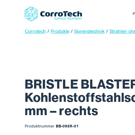
P
Corrotech
/
Produkte
/
Sprengtechnik
/
Strahlen ohn
BRISTLE BLASTER
Kohlenstoffstahls
mm – rechts
Produktnummer
BB-098R-01