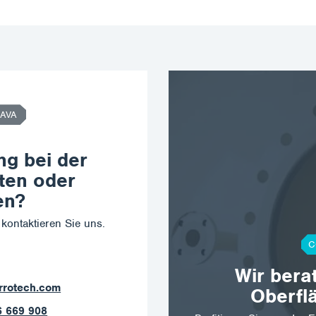
AVA
ng bei der
ten oder
en?
kontaktieren Sie uns.
C
Wir bera
@corrotech.com
Oberfl
2 789 403