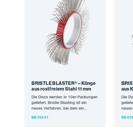
BRISTLE BLASTER® – Klinge
BRIS
aus rostfreiem Stahl 11 mm
aus 
Die Discs werden in 10er-Packungen
Die Di
geliefert. Bristle Blasting ist ein
geliefe
neues Verfahren, bei dem ein
neues 
speziell entwickeltes rotierendes
spezie
BB-103-01
BB-033
Borstenwerkzeug eingesetzt…
Borst