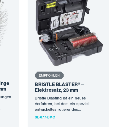
EMPFOHLEN
inge
BRISTLE BLASTER® –
 mm
Elektrosatz, 23 mm
kungen
Bristle Blasting ist ein neues
n
Verfahren, bei dem ein speziell
entwickeltes rotierendes
es
Borstenwerkzeug eingesetzt wird,
SE-677-BMC
um Korrosion zu entfernen und…