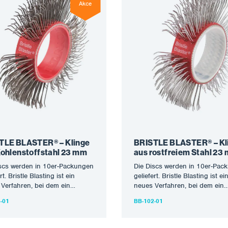
Akce
TLE BLASTER® – Klinge
BRISTLE BLASTER® – Kl
Kohlenstoffstahl 23 mm
aus rostfreiem Stahl 23
scs werden in 10er-Packungen
Die Discs werden in 10er-Pac
rt. Bristle Blasting ist ein
geliefert. Bristle Blasting ist ei
Verfahren, bei dem ein
neues Verfahren, bei dem ein
ll entwickeltes rotierendes
speziell entwickeltes rotierend
-01
BB-102-01
enwerkzeug eingesetzt…
Borstenwerkzeug eingesetzt…