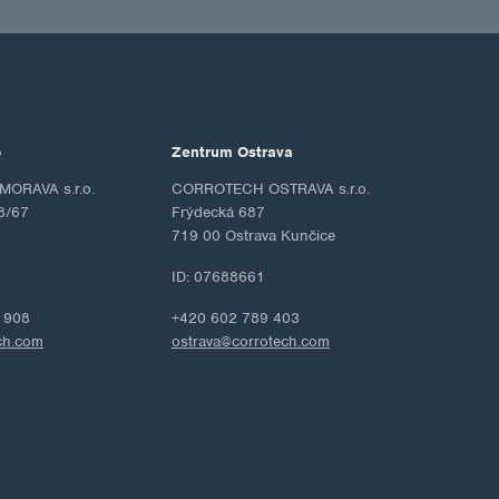
o
Zentrum Ostrava
ORAVA s.r.o.
CORROTECH OSTRAVA s.r.o.
8/67
Frýdecká 687
719 00 Ostrava Kunčice
ID: 07688661
 908
+420 602 789 403
ch.com
ostrava@corrotech.com