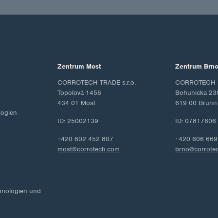
Zentrum Most
Zentrum Brn
CORROTECH TRADE s.r.o.
CORROTECH M
Topolová 1456
Bohunicka 23
434 01 Most
619 00 Brünn
ogien
ID: 25002139
ID: 07817606
+420 602 452 807
+420 606 669
most@corrotech.com
brno@corrote
hnologien und