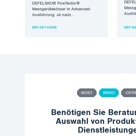
DEFEL
DEFELSKO® PosiTector®
Messg
Messgerätekörper in Advanced-
Ausfü
Ausführung. Je nach
anges
angeschlossener Sonde wird es zu
einem 
einem Messgerät für die jeweilige
DEF-06110208
DEF-0
Messar
Messart. Interner Speicher…
MOST
BRNO
OSTR
Benötigen Sie Beratu
Auswahl von Produk
Dienstleistung