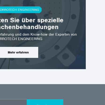
ORROTECH ENGINEERING
ten Sie über spezielle
strava@corrotech.com
ächenbehandlungen
420 602 789 403
r Erfahrung und dem Know-how der Experten von
RROTECH ENGINEERING
Mehr erfahren