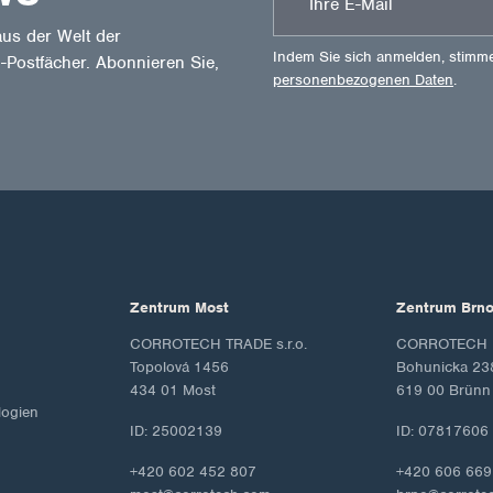
us der Welt der
Indem Sie sich anmelden, stimm
-Postfächer. Abonnieren Sie,
personenbezogenen Daten
.
Zentrum Most
Zentrum Brn
CORROTECH TRADE s.r.o.
CORROTECH M
Topolová 1456
Bohunicka 23
434 01 Most
619 00 Brünn
ogien
ID: 25002139
ID: 07817606
+420 602 452 807
+420 606 669