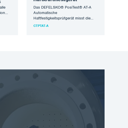
S
alle
Das DEFELSKO® PosiTest® AT-A
ion
Automatische
, 60°
Haftfestigkeitsprüfgerät misst die
Kraft, die erforderlich ist, um einen
CTPTAT-A
bestimmten Durchmesser der
Beschichtung vom Untergrund…