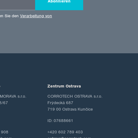
Abonnieren
en Sie den
Verarbeitung von
o
Zentrum Ostrava
ORAVA s.r.o.
CORROTECH OSTRAVA s.r.o.
8/67
Frýdecká 687
719 00 Ostrava Kunčice
ID: 07688661
 908
+420 602 789 403