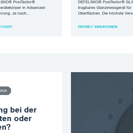
SKO® PosiTector®
DEFELSKO® PosiTector® GL
erätekörper in Advanced-
tragbares Glanzmessgerät für 
hrung. Je nach
Oberflächen. Die höchste Vers
chlossener Sonde wird es zu
mit Reflexionswinkeln von 20°
Messgerät für die jeweilige
und 85° eignet sich…
6110207
ENTHÄLT VARIATIONEN
t. Interner Speicher…
AVA
ng bei der
ten oder
en?