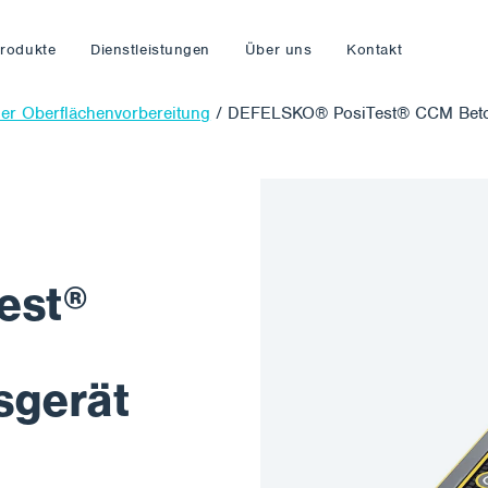
rodukte
Dienstleistungen
Über uns
Kontakt
der Oberflächenvorbereitung
/
DEFELSKO® PosiTest® CCM Beton
est®
sgerät