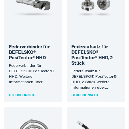
Federverbinder für
Federaufsatz für
DEFELSKO®
DEFELSKO®
PosiTector® HHD
PosiTector® HHD, 2
Stück
Federverbinder für
DEFELSKO® PosiTector®
Federaufsatz für
HHD. Weitere
DEFELSKO® PosiTector®
Informationen über
HHD, 2 Stück Weitere
DEFELSKO®-Produkte
Informationen über
finden Sie unter
DEFELSKO®-Produkte
CTHHDCONNECT
CTHHDCONNECT
www.defelsko.com.
finden Sie unter
www.defelsko.com.