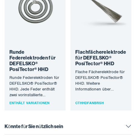
Runde
Flachfächerelektrode
Federelektroden für
für DEFELSKO®
DEFELSKO®
PosiTector® HHD
PosiTector® HHD
Flache Fächerelektrode für
Runde Federelektroden für
DEFELSKO® PosiTector®
DEFELSKO® PosiTector®
HHD. Weitere
HHD. Jede Feder enthält
Informationen über
zwei vorinstallierte
DEFELSKO®-Produkte
Federkupplungen. Zum
finden Sie unter
ENTHÄLT VARIATIONEN
CTHHDFANBRSH
Anschluss der PosiTest
www.defelsko.com.
HHD an die
Federkupplungen…
Könnte für Sie nützlich sein