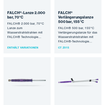
FALCH®-Lanze 2.000
FALCH®
bar, 70°C
Verlängerungslanze
500 bar, 155°C
FALCH® 2.000 bar, 70°C
Lanze zum
FALCH® 500 bar, 155°C
Wasserstrahlstrahlen mit
Verlängerungslanze für das
FALCH® Technologie.
Wasserstrahlstrahlen mit
Druck 2.000 bar, 70°C,
FALCH®-Technologie.
DN8, 9/16″ unf-lh
Druck 500 bar,
ENTHÄLT VARIATIONEN
CT Z015
Außengewinde x 9/16″…
Wassertemperatur 155°C,
Außengewinde M22 x
Innengewinde M22,…