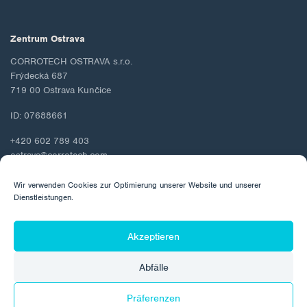
Zentrum Ostrava
CORROTECH OSTRAVA s.r.o.
Frýdecká 687
719 00 Ostrava Kunčice
ID: 07688661
+420 602 789 403
ostrava@corrotech.com
Wir verwenden Cookies zur Optimierung unserer Website und unserer
Dienstleistungen.
© 2026 Corrotech
Akzeptieren
Über uns
Kontakt
Schutz personenbezogener Daten
Abfälle
Cookie-Richtlinie
Präferenzen
Hergestellt von: