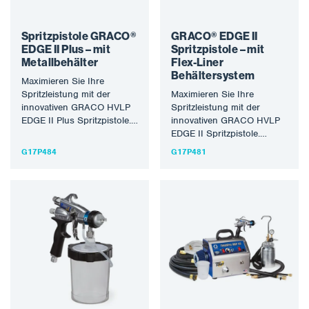
Spritzpistole GRACO®
GRACO® EDGE II
EDGE II Plus – mit
Spritzpistole – mit
Metallbehälter
Flex-Liner
Behältersystem
Maximieren Sie Ihre
Spritzleistung mit der
Maximieren Sie Ihre
innovativen GRACO HVLP
Spritzleistung mit der
EDGE II Plus Spritzpistole.
innovativen GRACO HVLP
Modernste Technologien
EDGE II Spritzpistole.
wie die intuitiv und
Modernste Technologien
G17P484
G17P481
einfach…
wie die intuitiv und einfach
zu…