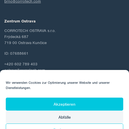
brno@corrotech.com
Zentrum Ostrava
CORROTECH OSTRAVA s.r.o.
Frýdecká 687
719 00 Ostrava Kunčice
ID: 07688661
+420 602 789 403
ostrava@corrotech.com
Wir verwenden Cookies zur Optimierung unserer Website und unserer
Dienstleistungen.
© 2026 Corrotech
Akzeptieren
Über uns
Kontakt
Schutz personenbezogener Daten
Abfälle
Cookie-Richtlinie