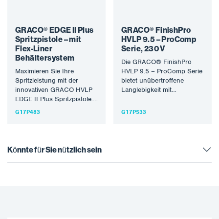
GRACO® EDGE II Plus
GRACO® FinishPro
Spritzpistole – mit
HVLP 9.5 – ProComp
Flex-Liner
Serie, 230 V
Behältersystem
Die GRACO® FinishPro
Maximieren Sie Ihre
HVLP 9.5 – ProComp Serie
Spritzleistung mit der
bietet unübertroffene
innovativen GRACO HVLP
Langlebigkeit mit
EDGE II Plus Spritzpistole.
SmartStart Technologie,
Modernste Technologien
doppelter Sprühkapazität
G17P483
G17P533
wie die intuitiv und
mit integriertem
einfach…
Kompressor für…
Könnte für Sie nützlich sein