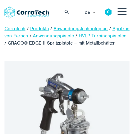
DE
Corrotech
/
Produkte
/
Anwendungstechnologien
/
Spritzen
von Farben
/
Anwendungspistole
/
HVLP-Turbinenpistolen
/
GRACO® EDGE II Spritzpistole – mit Metallbehälter
Suche