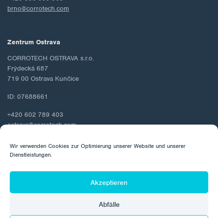
brno@corrotech.com
Zentrum Ostrava
CORROTECH OSTRAVA s.r.o.
Frýdecká 687
719 00 Ostrava Kunčice
ID: 07688661
+420 602 789 403
ostrava@corrotech.com
Wir verwenden Cookies zur Optimierung unserer Website und unserer
Dienstleistungen.
© 2026 Corrotech
Akzeptieren
Über uns
Kontakt
Schutz personenbezogener Daten
Abfälle
Cookie-Richtlinie