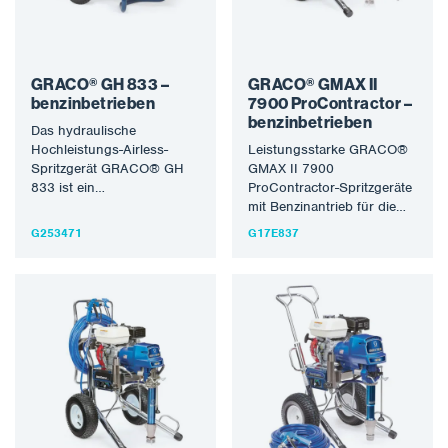
GRACO® GH 833 –
GRACO® GMAX II
benzinbetrieben
7900 ProContractor –
benzinbetrieben
Das hydraulische
Hochleistungs-Airless-
Leistungsstarke GRACO®
Spritzgerät GRACO® GH
GMAX II 7900
833 ist ein
ProContractor-Spritzgeräte
benzinbetriebenes
mit Benzinantrieb für die
Hochdruck-Spritzgerät, das
Verarbeitung der meisten
G253471
G17E837
sich für die Verarbeitung
lösungsmittel- und
der meisten lösungsmittel-
wasserbasierten
und wasserbasierten…
Materialien. Optimal für
mittlere…