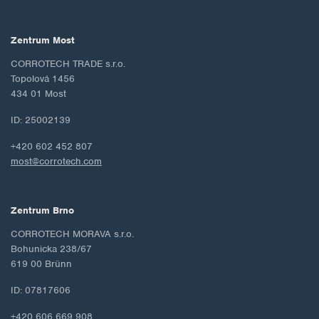
Zentrum Most
CORROTECH TRADE s.r.o.
Topolová 1456
434 01 Most
ID: 25002139
+420 602 452 807
most@corrotech.com
Zentrum Brno
CORROTECH MORAVA s.r.o.
Bohunicka 238/67
619 00 Brünn
ID: 07817606
+420 606 669 908