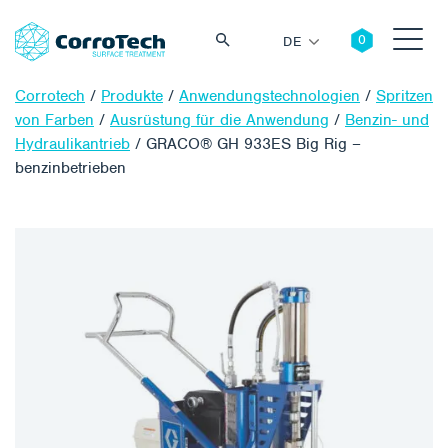
DE
Corrotech
/
Produkte
/
Anwendungstechnologien
/
Spritzen
von Farben
/
Ausrüstung für die Anwendung
/
Benzin- und
Hydraulikantrieb
/
GRACO® GH 933ES Big Rig –
benzinbetrieben
Suche