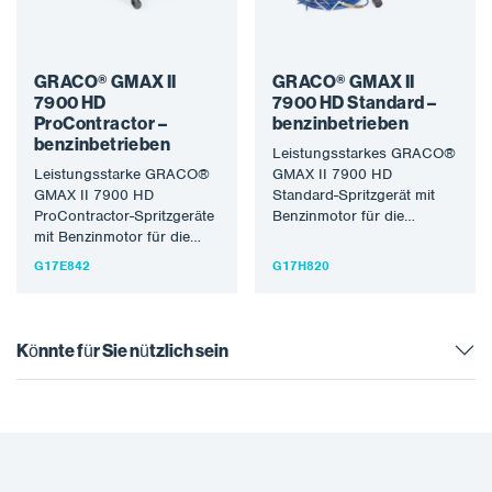
GRACO® GMAX II
GRACO® GMAX II
7900 HD
7900 HD Standard –
ProContractor –
benzinbetrieben
benzinbetrieben
Leistungsstarkes GRACO®
Leistungsstarke GRACO®
GMAX II 7900 HD
GMAX II 7900 HD
Standard-Spritzgerät mit
ProContractor-Spritzgeräte
Benzinmotor für die
mit Benzinmotor für die
Verarbeitung der meisten
Verarbeitung der meisten
lösungsmittel- und
G17E842
G17H820
lösungsmittel- und
wasserbasierten
wasserbasierten
Materialien. Die Graco…
Materialien. Er eignet…
Könnte für Sie nützlich sein