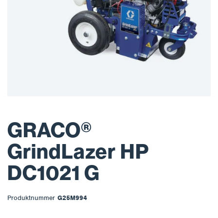
GRACO®
GrindLazer HP
DC1021 G
Produktnummer
G25M994