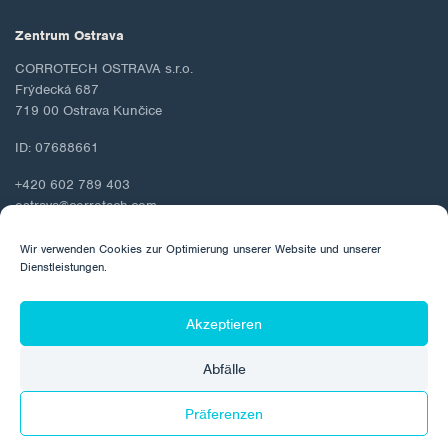
Zentrum Ostrava
CORROTECH OSTRAVA s.r.o.
Frýdecká 687
719 00 Ostrava Kunčice
ID: 07688661
+420 602 789 403
ostrava@corrotech.com
Wir verwenden Cookies zur Optimierung unserer Website und unserer
Dienstleistungen.
© 2026 Corrotech
Akzeptieren
Über uns
Kontakt
Schutz personenbezogener Daten
Abfälle
Cookie-Richtlinie
Präferenzen
Hergestellt von: