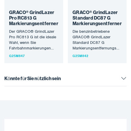
GRACO® GrindLazer
GRACO® GrindLazer
Pro RC813 G
Standard DC87 G
Markierungsentferner
Markierungsentferner
Der GRACO® GrindLazer
Die benzinbetriebene
Pro RC813 G ist die ideale
GRACO® GrindLazer
Wahl, wenn Sie
Standard DC87 G
Fahrbahnmarkierungen
Markierungsentfernungsmaschi
ohne Rillen in der gefrästen
gewährleistet die
G25M847
G25M842
Fahrbahn entfernen…
einwandfreie Entfernung
von Parklinien, die
Entfernung von
Markierungen an
Könnte für Sie nützlich sein
Kreuzungen…