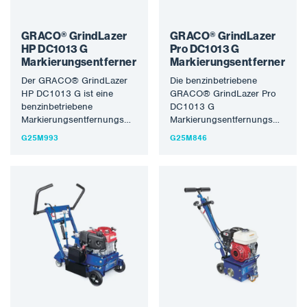
GRACO® GrindLazer
GRACO® GrindLazer
HP DC1013 G
Pro DC1013 G
Markierungsentferner
Markierungsentferner
Der GRACO® GrindLazer
Die benzinbetriebene
HP DC1013 G ist eine
GRACO® GrindLazer Pro
benzinbetriebene
DC1013 G
Markierungsentfernungsmaschine,
Markierungsentfernungsmaschi
die perfekt schleift,
sorgt für die einwandfreie
G25M993
G25M846
während sie sich vorwärts
Entfernung von Parklinien,
bewegt und Parklinien,…
die Entfernung von
Markierungen an…