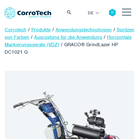
DE
Corrotech
/
Produkte
/
Anwendungstechnologien
/
Spritzen
von Farben
/
Ausrüstung für die Anwendung
/
Horizontale
Markierungsgeräte (VDZ)
/
GRACO® GrindLazer HP
DC1021 G
Suche