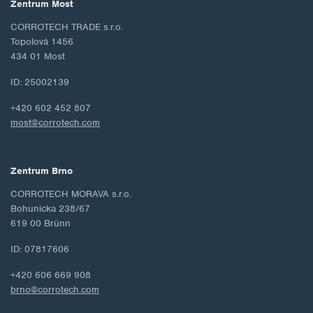
Zentrum Most
CORROTECH TRADE s.r.o.
Topolová 1456
434 01 Most
ID: 25002139
+420 602 452 807
most@corrotech.com
Zentrum Brno
CORROTECH MORAVA s.r.o.
Bohunicka 238/67
619 00 Brünn
ID: 07817606
+420 606 669 908
brno@corrotech.com