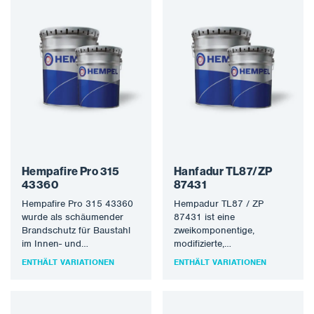
Hempafire Pro 315
Hanfadur TL87/ZP
43360
87431
Hempafire Pro 315 43360
Hempadur TL87 / ZP
wurde als schäumender
87431 ist eine
Brandschutz für Baustahl
zweikomponentige,
im Innen- und
modifizierte,
Außenbereich bis zu Typ X
aminaddukthärtende
ENTHÄLT VARIATIONEN
ENTHÄLT VARIATIONEN
(EAD350402-00-1106)
Epoxidbeschichtung mit
und…
Zinkphosphat. Es haftet
gut, ist stark, abriebfest,
schnell…