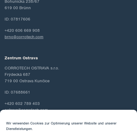
Bohunicka 238/67
619 00 Brünn
ID: 07817606
+420 606 669 908
brno@corrotech.com
Zentrum Ostrava
CORROTECH OSTRAVA s.r.o.
Frýdecká 687
719 00 Ostrava Kunčice
ID: 07688661
+420 602 789 403
ostrava@corrotech.com
Wir verwenden Cookies zur Optimierung unserer Website und unserer
Dienstleistungen.