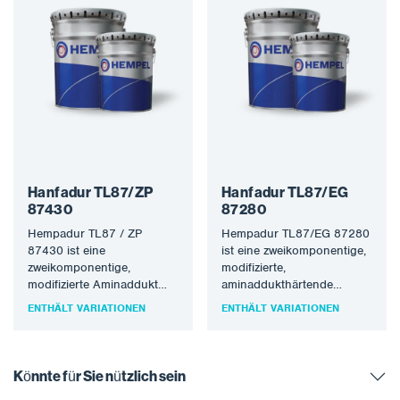
Hanfadur TL87/ZP
Hanfadur TL87/EG
87430
87280
Hempadur TL87 / ZP
Hempadur TL87/EG 87280
87430 ist eine
ist eine zweikomponentige,
zweikomponentige,
modifizierte,
modifizierte Aminaddukt
aminaddukthärtende
härtende
Epoxidbeschichtung mit
ENTHÄLT VARIATIONEN
ENTHÄLT VARIATIONEN
Epoxidbeschichtung, die
Eisenglimmer und
Zinkphosphat enthält. Es ist
Aluminium. Die
schnell trocknend und…
hochwertigen
Beschichtungen von
Könnte für Sie nützlich sein
HEMPEL tragen zum…