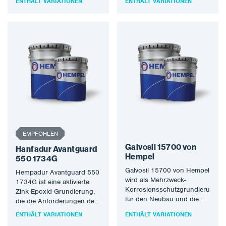
ENTHÄLT VARIATIONEN
ENTHÄLT VARIATIONEN
extremen korrosiven
Typ II in SSPC Paint-20,…
Umgebungen ausgesetzt
ist…
EMPFOHLEN
Galvosil 15700 von
Hanfadur Avantguard
Hempel
550 1734G
Galvosil 15700 von Hempel
Hempadur Avantguard 550
wird als Mehrzweck-
1734G ist eine aktivierte
Korrosionsschutzgrundierung
Zink-Epoxid-Grundierung,
für den Neubau und die
die die Anforderungen der
Instandhaltung empfohlen.
Stufe 3, Typ II in SSPC
ENTHÄLT VARIATIONEN
ENTHÄLT VARIATIONEN
Geeignet für Baustahl und
Paint-20, 2019…