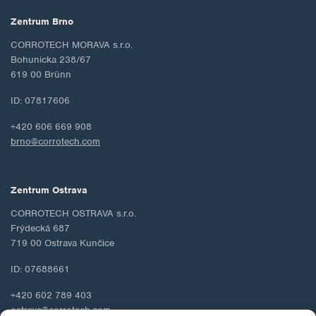
Zentrum Brno
CORROTECH MORAVA s.r.o.
Bohunicka 238/67
619 00 Brünn
ID: 07817606
+420 606 669 908
brno@corrotech.com
Zentrum Ostrava
CORROTECH OSTRAVA s.r.o.
Frýdecká 687
719 00 Ostrava Kunčice
ID: 07688661
+420 602 789 403
ostrava@corrotech.com