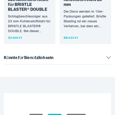
für BRISTLE
mm
BLASTER® DOUBLE
Die Discs werden in 10er-
Schlagbeschleuniger aus
Packungen geliefert. Bristle
23 mm Kohlenstoffstahl für
Blasting ist ein neues
BRISTLE BLASTER®
Verfahren, bei dem ein
DOUBLE. Bei dieser
speziell entwickeltes
Technologie wird ein
rotierendes
ZU-068-01
BB-033-01
speziell entwickeltes
Borstenwerkzeug
rotierendes
eingesetzt…
Borstenwerkzeug
verwendet, um…
Könnte für Sie nützlich sein