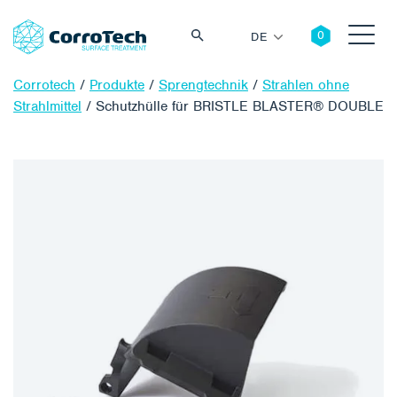
DE
Corrotech
/
Produkte
/
Sprengtechnik
/
Strahlen ohne
Strahlmittel
/
Schutzhülle für BRISTLE BLASTER® DOUBLE
Suche