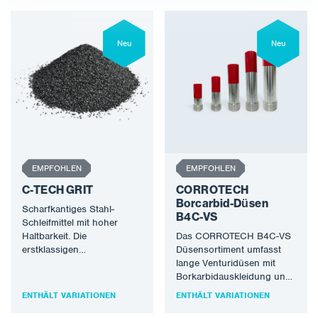
Neu
Neu
EMPFOHLEN
EMPFOHLEN
C-TECH GRIT
CORROTECH
Borcarbid-Düsen
Scharfkantiges Stahl-
B4C-VS
Schleifmittel mit hoher
Haltbarkeit. Die
Das CORROTECH B4C-VS
erstklassigen
Düsensortiment umfasst
Eigenschaften der C-TECH
lange Venturidüsen mit
GRIT Schleifmittel von
Borkarbidauskleidung und
CORROTECH ermöglichen
Aluminiumgehäuse.
ENTHÄLT VARIATIONEN
ENTHÄLT VARIATIONEN
einen enormen
Borcarbid ist die haltbarste
Produktivitätsvorteil
Auskleidung, die es gibt.