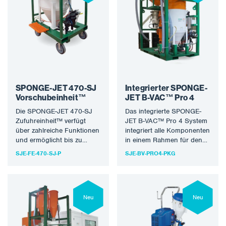
Informationen zur Sponge-
Weitere Informationen zur
Jet™-Technologie finden
Sponge-Jet™-Technologie
Sie unter
finden Sie unter
www.spongejet.com.
www.spongejet.com.
SPONGE-JET 470-SJ
Integrierter SPONGE-
Vorschubeinheit™
JET B-VAC™ Pro 4
Die SPONGE-JET 470-SJ
Das integrierte SPONGE-
Zufuhreinheit™ verfügt
JET B-VAC™ Pro 4 System
über zahlreiche Funktionen
integriert alle Komponenten
und ermöglicht bis zu
in einem Rahmen für den
zweieinhalb Stunden
Transport per Gabelstapler,
SJE-FE-470-SJ-P
SJE-BV-PRO4-PKG
ununterbrochenes
Rolle oder Kran. B-VAC B-
Strahlen, bevor sie
VAC™ Pro 4 ist ideal für
nachgefüllt werden muss.
Anwendungen, bei denen
Merkmale: Weitere
der Platz knapp und die
Informationen zur Sponge-
Neu
Umzugszeit kostspielig ist.
Neu
Jet™-Technologie finden
Dies ist das beliebteste
Sie unter
integrierte Sponge-Jet-